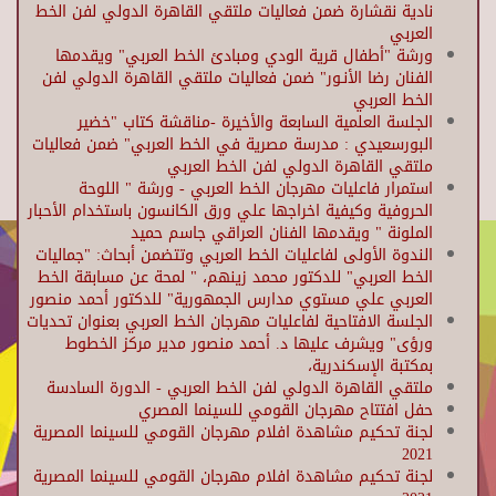
نادية نقشارة ضمن فعاليات ملتقي القاهرة الدولي لفن الخط
العربي
ورشة "أطفال قرية الودي ومبادئ الخط العربي" ويقدمها
الفنان رضا الأنـور" ضمن فعاليات ملتقي القاهرة الدولي لفن
الخط العربي
الجلسة العلمية السابعة والأخيرة -مناقشة كتاب "خضير
البورسعيدي : مدرسة مصرية في الخط العربي" ضمن فعاليات
ملتقي القاهرة الدولي لفن الخط العربي
استمرار فاعليات مهرجان الخط العربي - ورشة " اللوحة
الحروفية وكيفية اخراجها علي ورق الكانسون باستخدام الأحبار
الملونة " ويقدمها الفنان العراقي جاسم حميد
الندوة الأولى لفاعليات الخط العربي وتتضمن أبحاث: "جماليات
الخط العربي" للدكتور محمد زينهم، " لمحة عن مسابقة الخط
العربي علي مستوي مدارس الجمهورية" للدكتور أحمد منصور
الجلسة الافتاحية لفاعليات مهرجان الخط العربي بعنوان تحديات
ورؤى" ويشرف عليها د. أحمد منصور مدير مركز الخطوط
بمكتبة الإسكندرية،
ملتقي القاهرة الدولي لفن الخط العربي - الدورة السادسة
حفل افتتاح مهرجان القومي للسينما المصري
لجنة تحكيم مشاهدة افلام مهرجان القومي للسينما المصرية
2021
لجنة تحكيم مشاهدة افلام مهرجان القومي للسينما المصرية