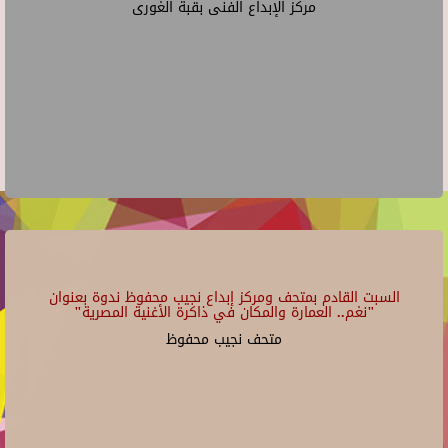
مركز الإبداع الفنى بقبة الغورى
السبت القادم بمتحف ومركز إبداع نجيب محفوظ ندوة بعنوان
"نغم.. العمارة والمكان في ذاكرة الأغنية المصرية"
متحف نجيب محفوظ