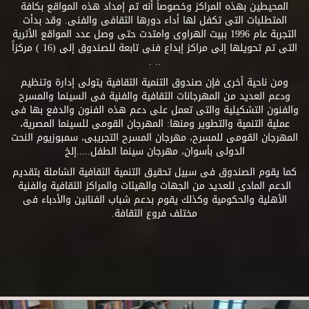
المحيطين بهذه المراكز وخصوصاً أنه تم إمداد هذه المواقع بكافة
المتطلبات التى تكفل لها أداء دورها الثقافى والفنى. وقد بدأت
التجربة عام 1996 ببيت الهراوى وامتدت حتى وصل عدد المواقع الأثرية
التى تم تحويلها إلى مراكز إبداع فنى تابعة للصندوق إلى (16 ) مركزاً
.. .
ومن ناحية أخرى فإن صندوق التنمية الثقافية يتولى إدارة وتنظيم
ودعم العديد من المهرجانات الثقافية والفنية فى السينما والمسرح
والفنون التشكيلية والتى تعمل على دعم هذه الفنون والدفع بها فى
عملية التنمية والتطوير ومنها: المهرجان القومى للسينما المصرية،
المهرجان القومى للمسرح، مهرجان المسرح التجريبى، سمبوزيوم النحت
الدولى بأسوان، مهرجان سينما الطفل.....إلخ
كما يقوم الصندوق فى سبيل تحقيق التنمية الثقافية الشاملة بتقديم
الدعم المادى للعديد من الجهات والهيئات والمراكز الثقافية والفنية
الأهلية والحكومية وكذلك يقوم بدعم شباب الفنانين والأدباء فى
مختلف فروع الثقافة.