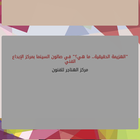
"الهزيمة الحقيقية.. ما هي؟" في صالون السينما بمركز الإبداع
الفني
مركز الهناجر للفنون