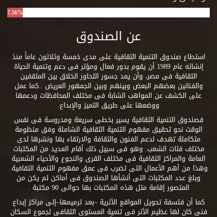
7.56%
عن الصندوق
استطاع صندوق التنمية الثقافية على مدى خمسة وثلاثون عاماً منذ
إنشائه عام 1989 أن يقوم بدور فعال ومؤثر فى دعم وتنمية الحياة
الثقافية فى مصر، وأن يمد جسور التحاور الخلاق بين المثقفين
والفنانين بعضهم البعض وبينهم وبين الجمهور العريض ..كما عمل
على الكشف عن المواهب الشابة فى مختلف المحافظات ودعمها
ووضعها على طريق التميز والإبداع.
فصندوق التنمية الثقافية يسير بخطى سريعة ومدروسة فى نفس
الوقت نحو تحقيق مفهوم التنمية الثقافية الشاملة وفق منظومة
متكاملة تهدف لدعم الفنون والثقافة والارتقاء بها ونشرها لدى
مختلف فئات الشعب. وهو فى سبيل ذلك أقام العديد من المكتبات
العامة والمراكز الثقافية فى مختلف القرى والنجوع والأحياء الشعبية
وهذا من أهم الأعمال التى تضرب فى عمق مفهوم التنمية الثقافية.
وبلغ عدد المكتبات التى أنشأها الصندوق فى أماكن لم يكن من
المتصور إقامة مثل هذه المكتبات بها حوالى 90 مكتبة .
كما أن فلسفة تحويل المواقع الأثرية –بعد ترميمها–إلى مراكز إبداع
فنى كان لها عظيم الأثر فى تنمية المستوى الثقافى لجموع السكان