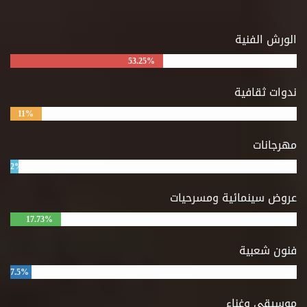
الورش الفنية
53.25%
ندوات ثقافية
11%
مهرجانات
2%
عروض سينمائية ومسرحيات
17.73%
فنون شعبية
7.5%
موسيقى وغناء