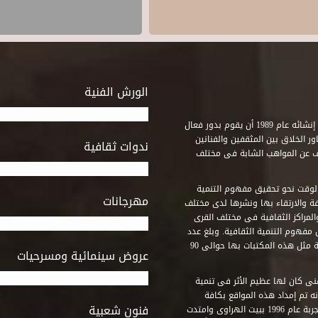
الورش الفنية
استطاع صندوق التنمية الثقافية على مدى خمسة وثلاثون عاماً منذ إنشائه عام 1989 أن يقوم بدور فعال
ر الخلاق بين المثقفين والفنانين
ندوات ثقافية
ف عن المواهب الشابة فى مختلف
وقت نحو تحقيق مفهوم التنمية
مهرجانات
ة والارتقاء بها ونشرها لدى مختلف
لمراكز الثقافية فى مختلف القرى
مفهوم التنمية الثقافية. وبلغ عدد
المكتبات التى أنشأها الصندوق فى أماكن لم يكن من المتصور إقامة مثل هذه المكتبات بها حوالى 90
عروض سينمائية ومسرحيات
فنى كان لها عظيم الأثر فى تنمية
ه تم إمداد هذه المواقع بكافة
فنون شعبية
المتطلبات التى تكفل لها أداء دورها الثقافى والفنى. وقد بدأت التجربة عام 1996 ببيت الهراوى وامتدت