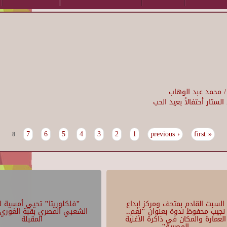
 / محمد عبد الوهاب
ستار أحتفالاً بعيد الحب
7
6
5
4
3
2
1
‹ previous
« first
8
السبت القادم بمتحف ومركز إبداع
"فلكلوريتا" تحيي أمسية لل
نجيب محفوظ ندوة بعنوان "نغم..
الشعبي المصري بقبة الغوري 
العمارة والمكان في ذاكرة الأغنية
المقبلة
المصرية"