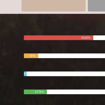
53.25%
11%
2%
17.73%