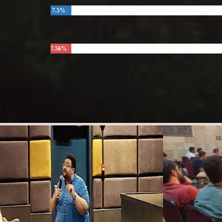
7.5%
7.56%