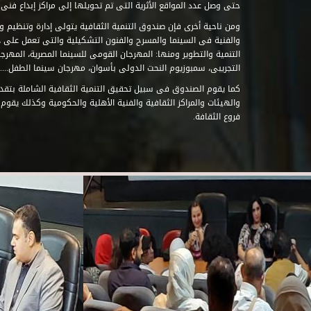
حتى وصل عدد المواقع الأثرية التى تم تحويلها إلى مراكز إبداع فنى تابعة للصند
ومن ناحية أخرى فإن صندوق التنمية الثقافية يتولى إدارة وتنظيم ود
والفنية فى السينما والمسرح والفنون التشكيلية والتى تعمل على 
التنمية والتطوير ومنها: المهرجان القومى للسينما المصرية، المهر
التجريبى، سمبوزيوم النحت الدولى بأسوان، مهرجان سينما الطفل.....
كما يقوم الصندوق فى سبيل تحقيق التنمية الثقافية الشاملة بتقدي
والهيئات والمراكز الثقافية والفنية الأهلية والحكومية وكذلك يقوم
فروع الثقافة.