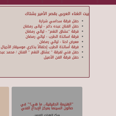
بيت الغناء العربى بقصر الأمير بشتاك
حفل فرقة سداسي شرارة
حفل الفنان عبده داغر - ليالى رمضان
فرقة "عشاق النغم" - ليالي رمضان
فرقة اساتذة الطرب - ليالي رمضان
معرض احنا - ليالي رمضان
فرقة أساتذة الطرب إحتفالاً بذكري موسيقار الأجيال
حفل فني لفرقة " عشاق النغم " الفنان / محمد عبد ال
حفل فرقة الفن الأصيل
Pages
"الهزيمة الحقيقية.. ما هي؟" في
صالون السينما بمركز الإبداع الفني
مركز الهناجر للفنون