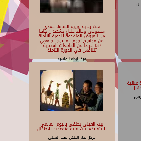
رى
تحت رعاية وزيرة الثقافة حمدي
سطوحي وخالد جلال يشهدان جانبا
من العروض المتقدمة للدورة الثامنة
من مواسم نجوم المسرح الجامعي
130 عرضًا من الجامعات المصرية
تتنافس في الدورة الثامنة
مركز ابداع القاهرة
غنائية
قبل
يمى
بيت العيني يحتفي باليوم العالمي
للبيئة بفعاليات فنية وتوعوية للأطفال
مركز ابداع الطفل ببيت العينى