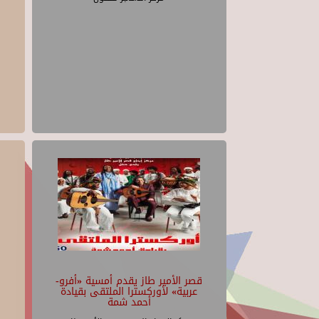
قصر الأمير طاز يقدم أمسية «أفرو-
عربية» لأوركسترا الملتقى بقيادة
أحمد شمة