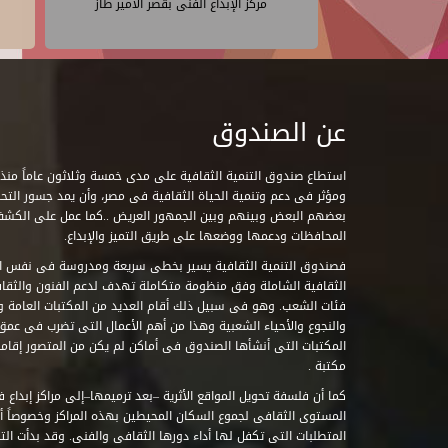
مركز الإبداع الفنى بقصر الأمير طاز
عن الصندوق
ومؤثر فى دعم وتنمية الحياة الثقافية فى مصر، وأن يمد جسور التحاو
بعضهم البعض وبينهم وبين الجمهور العريض ..كما عمل على الكش
المحافظات ودعمها ووضعها على طريق التميز والإبداع.
فصندوق التنمية الثقافية يسير بخطى سريعة ومدروسة فى نفس ال
الثقافية الشاملة وفق منظومة متكاملة تهدف لدعم الفنون والثقاف
فئات الشعب. وهو فى سبيل ذلك أقام العديد من المكتبات العامة وا
والنجوع والأحياء الشعبية وهذا من أهم الأعمال التى تضرب فى عمق 
مكتبة .
كما أن فلسفة تحويل المواقع الأثرية –بعد ترميمها–إلى مراكز إبداع 
المستوى الثقافى لجموع السكان المحيطين بهذه المراكز وخصوصاً أن