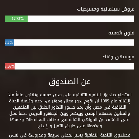
عروض سينمائية ومسرحيات
17.73%
فنون شعبية
7.5%
موسيقى وغناء
7.56%
عن الصندوق
استطاع صندوق التنمية الثقافية على مدى خمسة وثلاثون عاماً منذ
إنشائه عام 1989 أن يقوم بدور فعال ومؤثر فى دعم وتنمية الحياة
الثقافية فى مصر، وأن يمد جسور التحاور الخلاق بين المثقفين
والفنانين بعضهم البعض وبينهم وبين الجمهور العريض ..كما عمل
على الكشف عن المواهب الشابة فى مختلف المحافظات ودعمها
ووضعها على طريق التميز والإبداع.
فصندوق التنمية الثقافية يسير بخطى سريعة ومدروسة فى نفس