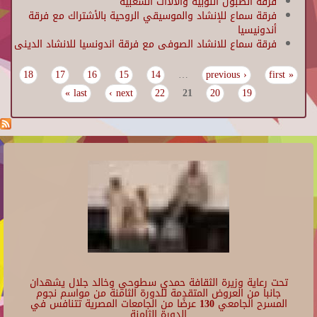
فرقة الطبول النوبيه والالاات الشعبية
فرقة سماع للإنشاد والموسيقي الروحية بالأشتراك مع فرقة
أندونيسيا
فرقة سماع للانشاد الصوفى مع فرقة اندونسيا للانشاد الدينى
18
17
16
15
14
…
‹ previous
« first
Pages
last »
next ›
22
21
20
19
تحت رعاية وزيرة الثقافة حمدي سطوحي وخالد جلال يشهدان
جانبا من العروض المتقدمة للدورة الثامنة من مواسم نجوم
المسرح الجامعي 130 عرضًا من الجامعات المصرية تتنافس في
الدورة الثامنة