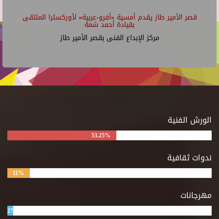
قصر الأمير طاز يقدم أمسية «أفرو-عربية» لأوركسترا الملتقى
بقيادة أحمد شمة
مركز الإبداع الفنى بقصر الأمير طاز
الورش الفنية
53.25%
ندوات ثقافية
11%
مهرجانات
2%