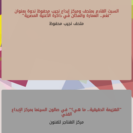
السبت القادم بمتحف ومركز إبداع نجيب محفوظ ندوة بعنوان
"نغم.. العمارة والمكان في ذاكرة الأغنية المصرية"
متحف نجيب محفوظ
"الهزيمة الحقيقية.. ما هي؟" في صالون السينما بمركز الإبداع
الفني
مركز الهناجر للفنون