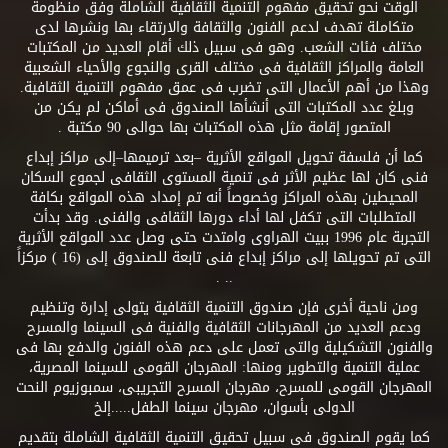
الوقت نحو تحقيق مفهوم التنمية الثقافية الشاملة وفق منظومة
متكاملة تهدف لدعم الفنون والثقافة والارتقاء بها ونشرها لدى
مختلف فئات الشعب. وهو فى سبيل ذلك أقام العديد من المكتبات
العامة والمراكز الثقافية فى مختلف القرى والنجوع والأحياء الشعبية
وهذا من أهم الأعمال التى تضرب فى عمق مفهوم التنمية الثقافية.
وبلغ عدد المكتبات التى أنشأها الصندوق فى أماكن لم يكن من
المتصور إقامة مثل هذه المكتبات بها حوالى 90 مكتبة .
كما أن فلسفة تحويل المواقع الأثرية –بعد ترميمها–إلى مراكز إبداع
فنى كان لها عظيم الأثر فى تنمية المستوى الثقافى لجموع السكان
المحيطين بهذه المراكز وخصوصاً أنه تم إمداد هذه المواقع بكافة
المتطلبات التى تكفل لها أداء دورها الثقافى والفنى. وقد بدأت
التجربة عام 1996 ببيت الهراوى وامتدت حتى وصل عدد المواقع الأثرية
التى تم تحويلها إلى مراكز إبداع فنى تابعة للصندوق إلى (16 ) مركزاً
.. .
ومن ناحية أخرى فإن صندوق التنمية الثقافية يتولى إدارة وتنظيم
ودعم العديد من المهرجانات الثقافية والفنية فى السينما والمسرح
والفنون التشكيلية والتى تعمل على دعم هذه الفنون والدفع بها فى
عملية التنمية والتطوير ومنها: المهرجان القومى للسينما المصرية،
المهرجان القومى للمسرح، مهرجان المسرح التجريبى، سمبوزيوم النحت
الدولى بأسوان، مهرجان سينما الطفل.....إلخ
كما يقوم الصندوق فى سبيل تحقيق التنمية الثقافية الشاملة بتقديم