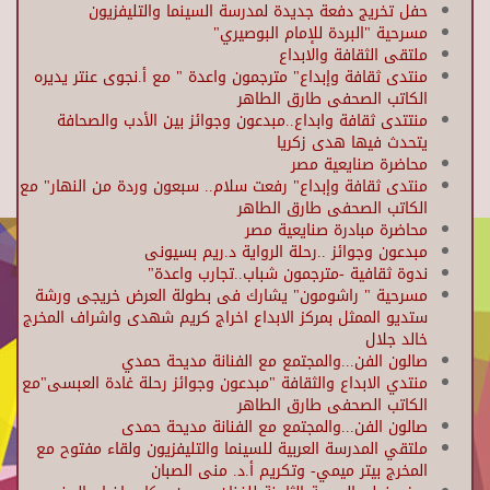
حفل تخريج دفعة جديدة لمدرسة السينما والتليفزيون
مسرحية "البردة للإمام البوصيري"
ملتقى الثقافة والابداع
منتدى ثقافة وإبداع" مترجمون واعدة " مع أ.نجوى عنتر يديره
الكاتب الصحفى طارق الطاهر
منتتدى ثقافة وابداع..مبدعون وجوائز بين الأدب والصحافة
يتحدث فيها هدى زكريا
محاضرة صنايعية مصر
منتدى ثقافة وإبداع" رفعت سلام.. سبعون وردة من النهار" مع
الكاتب الصحفى طارق الطاهر
محاضرة مبادرة صنايعية مصر
مبدعون وجوائز ..رحلة الرواية د.ريم بسيونى
ندوة ثقافية -مترجمون شباب..تجارب واعدة"
مسرحية " راشومون" يشارك فى بطولة العرض خريجى ورشة
ستديو الممثل بمركز الابداع اخراج كريم شهدى واشراف المخرج
خالد جلال
صالون الفن...والمجتمع مع الفنانة مديحة حمدي
منتدي الابداع والثقافة "مبدعون وجوائز رحلة غادة العبسى"مع
الكاتب الصحفى طارق الطاهر
صالون الفن...والمجتمع مع الفنانة مديحة حمدى
ملتقي المدرسة العربية للسينما والتليفزيون ولقاء مفتوح مع
المخرج بيتر ميمي- وتكريم أ.د. منى الصبان