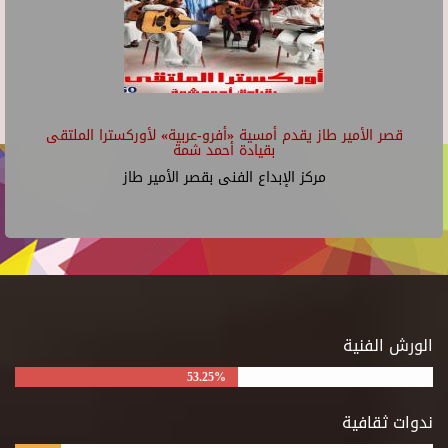
قصر الأمير طاز يقدم أمسية «أفرو-عربية» لأوركسترا الملتقى
بقيادة أحمد شمة
مركز الإبداع الفنى بقصر الأمير طاز
الورش الفنية
53.25%
ندوات ثقافية