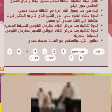
عرض فيلم العجيبة الثامنة للفنان حسين بيكار وإخراج المخرج
العالمى جون فينى
ليلة فى حب رسول الله (ص) مع الفنانة مديحة حمدى
ندوة لالقاء الضوء على الدور الكبير الذى قام به الدكتور ثروت
عكاشة فى إنقاذ معبدى أبو سمبل
ندوة ثقافية بعد عروض افلام مهرجان القومي للسينما المصرية
ندوة ثقافية بعد عروض افلام الروائي القصير لمهرجان القومي
للسينما المصرية
صالون الفن...والمجتمع مع الفنانة مديحة حمدى
7
6
5
4
3
2
1
‹ previous
« first
Pages
last »
next ›
…
9
8