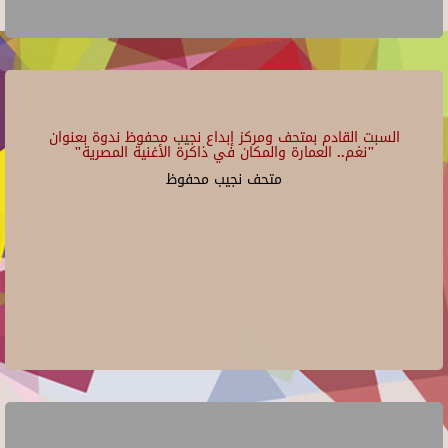
السبت القادم بمتحف ومركز إبداع نجيب محفوظ ندوة بعنوان
"نغم.. العمارة والمكان في ذاكرة الأغنية المصرية"
متحف نجيب محفوظ