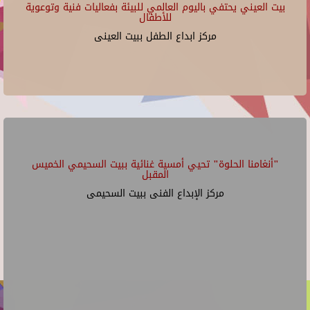
بيت العيني يحتفي باليوم العالمي للبيئة بفعاليات فنية وتوعوية
للأطفال
مركز ابداع الطفل ببيت العينى
"أنغامنا الحلوة" تحيي أمسية غنائية ببيت السحيمي الخميس
المقبل
مركز الإبداع الفنى ببيت السحيمى