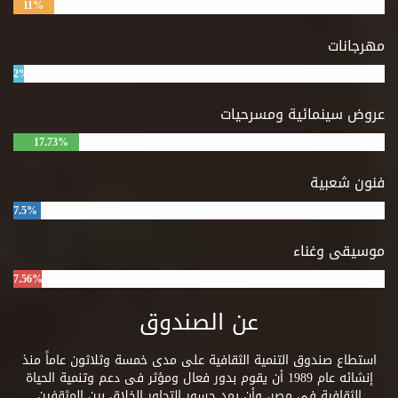
11%
مهرجانات
2%
عروض سينمائية ومسرحيات
17.73%
فنون شعبية
7.5%
موسيقى وغناء
7.56%
عن الصندوق
استطاع صندوق التنمية الثقافية على مدى خمسة وثلاثون عاماً منذ
إنشائه عام 1989 أن يقوم بدور فعال ومؤثر فى دعم وتنمية الحياة
الثقافية فى مصر، وأن يمد جسور التحاور الخلاق بين المثقفين