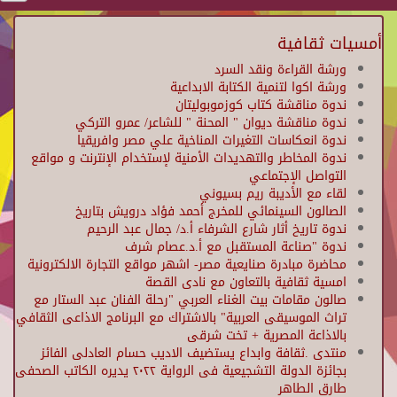
أمسيات ثقافية
ورشة القراءة ونقد السرد
ورشة اكوا لتنمية الكتابة الابداعية
ندوة مناقشة كتاب كوزموبوليتان
ندوة مناقشة ديوان " المحنة " للشاعر/ عمرو التركي
ندوة انعكاسات التغيرات المناخية علي مصر وافريقيا
ندوة المخاطر والتهديدات الأمنية لإستخدام الإنترنت و مواقع
التواصل الإجتماعي
لقاء مع الأديبة ريم بسيوني
الصالون السينمائي للمخرج أحمد فؤاد درويش بتاريخ
ندوة تاريخ أثار شارع الشرفاء أ.د/ جمال عبد الرحيم
ندوة "صناعة المستقبل مع أ.د.عصام شرف
محاضرة مبادرة صنايعية مصر- اشهر مواقع التجارة الالكترونية
امسية ثقافية بالتعاون مع نادى القصة
صالون مقامات بيت الغناء العربي "رحلة الفنان عبد الستار مع
تراث الموسيقى العربية" بالاشتراك مع البرنامج الاذاعى الثقافي
بالاذاعة المصرية + تخت شرقى
منتدى .ثقافة وابداع يستضيف الاديب حسام العادلى الفائز
بجائزة الدولة التشجيعية فى الرواية ٢٠٢٢ يديره الكاتب الصحفى
طارق الطاهر