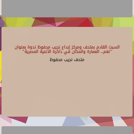
السبت القادم بمتحف ومركز إبداع نجيب محفوظ ندوة بعنوان
"نغم.. العمارة والمكان في ذاكرة الأغنية المصرية"
متحف نجيب محفوظ