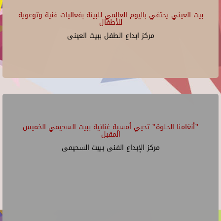
بيت العيني يحتفي باليوم العالمي للبيئة بفعاليات فنية وتوعوية
للأطفال
مركز ابداع الطفل ببيت العينى
"أنغامنا الحلوة" تحيي أمسية غنائية ببيت السحيمي الخميس
المقبل
مركز الإبداع الفنى ببيت السحيمى