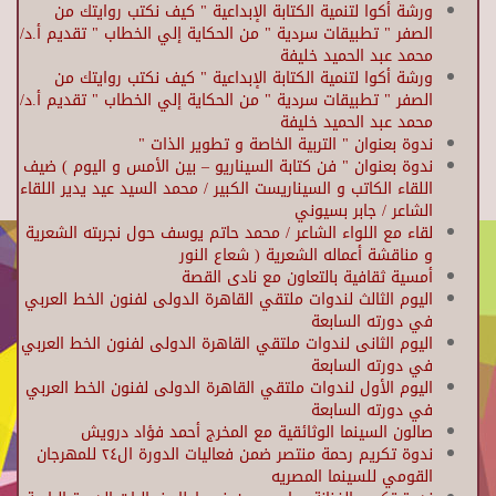
ورشة أكوا لتنمية الكتابة الإبداعية " كيف نكتب روايتك من
الصفر " تطبيقات سردية " من الحكاية إلي الخطاب " تقديم أ.د/
محمد عبد الحميد خليفة
ورشة أكوا لتنمية الكتابة الإبداعية " كيف نكتب روايتك من
الصفر " تطبيقات سردية " من الحكاية إلي الخطاب " تقديم أ.د/
محمد عبد الحميد خليفة
ندوة بعنوان " التربية الخاصة و تطوير الذات "
ندوة بعنوان " فن كتابة السيناريو – بين الأمس و اليوم ) ضيف
اللقاء الكاتب و السيناريست الكبير / محمد السيد عيد يدير اللقاء
الشاعر / جابر بسيوني
لقاء مع اللواء الشاعر / محمد حاتم يوسف حول نجربته الشعرية
و مناقشة أعماله الشعرية ( شعاع النور
أمسية ثقافية بالتعاون مع نادى القصة
اليوم الثالث لندوات ملتقي القاهرة الدولى لفنون الخط العربي
في دورته السابعة
اليوم الثانى لندوات ملتقي القاهرة الدولى لفنون الخط العربي
في دورته السابعة
اليوم الأول لندوات ملتقي القاهرة الدولى لفنون الخط العربي
في دورته السابعة
صالون السينما الوثائقية مع المخرج أحمد فؤاد درويش
ندوة تكريم رحمة منتصر ضمن فعاليات الدورة ال٢٤ للمهرجان
القومي للسينما المصريه