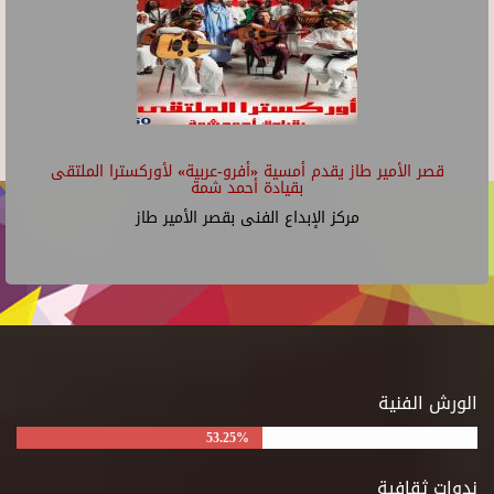
قصر الأمير طاز يقدم أمسية «أفرو-عربية» لأوركسترا الملتقى
بقيادة أحمد شمة
مركز الإبداع الفنى بقصر الأمير طاز
الورش الفنية
53.25%
ندوات ثقافية