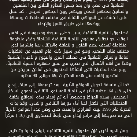
الثقافية فى مصر، وأن يمد جسور التحاور الخلاق بين المثقفين
والفنانين بعضهم البعض وبينهم وبين الجمهور العريض ..كما عمل
على الكشف عن المواهب الشابة فى مختلف المحافظات ودعمها
ووضعها على طريق التميز والإبداع.
فصندوق التنمية الثقافية يسير بخطى سريعة ومدروسة فى نفس
الوقت نحو تحقيق مفهوم التنمية الثقافية الشاملة وفق منظومة
متكاملة تهدف لدعم الفنون والثقافة والارتقاء بها ونشرها لدى
مختلف فئات الشعب. وهو فى سبيل ذلك أقام العديد من المكتبات
العامة والمراكز الثقافية فى مختلف القرى والنجوع والأحياء الشعبية
وهذا من أهم الأعمال التى تضرب فى عمق مفهوم التنمية الثقافية.
وبلغ عدد المكتبات التى أنشأها الصندوق فى أماكن لم يكن من
المتصور إقامة مثل هذه المكتبات بها حوالى 90 مكتبة .
كما أن فلسفة تحويل المواقع الأثرية –بعد ترميمها–إلى مراكز إبداع
فنى كان لها عظيم الأثر فى تنمية المستوى الثقافى لجموع السكان
المحيطين بهذه المراكز وخصوصاً أنه تم إمداد هذه المواقع بكافة
المتطلبات التى تكفل لها أداء دورها الثقافى والفنى. وقد بدأت
التجربة عام 1996 ببيت الهراوى وامتدت حتى وصل عدد المواقع الأثرية
التى تم تحويلها إلى مراكز إبداع فنى تابعة للصندوق إلى (16 ) مركزاً
.. .
ومن ناحية أخرى فإن صندوق التنمية الثقافية يتولى إدارة وتنظيم
ودعم العديد من المهرجانات الثقافية والفنية فى السينما والمسرح