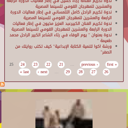
ندوة تكريم الفنانة رجاء حسين في إطار فعاليات الدورة الرابعة
والعشرين للمهرجان القومي للسينما المصرية
ندوة تكريم الراحل كامل التلمساني في إطار فعاليات الدورة
الرابعة والعشرين للمهرجان القومي للسينما المصرية
ندوة تكريم الفنان الكبيرعبد العزيز مخيون في إطار فعاليات
الدورة الرابعة والعشرين للمهرجان القومي للسينما المصرية
ندوة بعنوان " يوم الوفاء في رثاء الشاعر الكبير الراحل محمد
طعيمة "
ورشة اكوا لتنمية الكتابة الإبداعية" كيف تكتب روايتك من
الصفر"
25
24
23
22
21
…
‹ previous
« first
Pages
last »
next ›
…
29
28
27
26