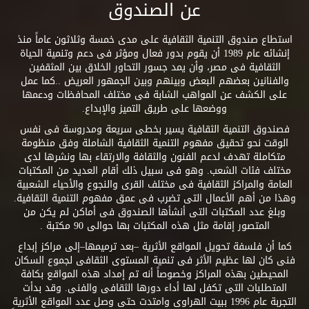
عن الصندوق
استطاع صندوق التنمية الثقافية على مدى خمسة وثلاثون عاماً منذ
إنشائه عام 1989 أن يقوم بدور فعال ومؤثر فى دعم وتنمية الحياة
الثقافية فى مصر، وأن يمد جسور التحاور الخلاق بين المثقفين
والفنانين بعضهم البعض وبينهم وبين الجمهور العريض ..كما عمل
على الكشف عن المواهب الشابة فى مختلف المحافظات ودعمها
ووضعها على طريق التميز والإبداع.
فصندوق التنمية الثقافية يسير بخطى سريعة ومدروسة فى نفس
الوقت نحو تحقيق مفهوم التنمية الثقافية الشاملة وفق منظومة
متكاملة تهدف لدعم الفنون والثقافة والارتقاء بها ونشرها لدى
مختلف فئات الشعب. وهو فى سبيل ذلك أقام العديد من المكتبات
العامة والمراكز الثقافية فى مختلف القرى والنجوع والأحياء الشعبية
وهذا من أهم الأعمال التى تضرب فى عمق مفهوم التنمية الثقافية.
وبلغ عدد المكتبات التى أنشأها الصندوق فى أماكن لم يكن من
المتصور إقامة مثل هذه المكتبات بها حوالى 90 مكتبة .
كما أن فلسفة تحويل المواقع الأثرية –بعد ترميمها–إلى مراكز إبداع
فنى كان لها عظيم الأثر فى تنمية المستوى الثقافى لجموع السكان
المحيطين بهذه المراكز وخصوصاً أنه تم إمداد هذه المواقع بكافة
المتطلبات التى تكفل لها أداء دورها الثقافى والفنى. وقد بدأت
التجربة عام 1996 ببيت الهراوى وامتدت حتى وصل عدد المواقع الأثرية