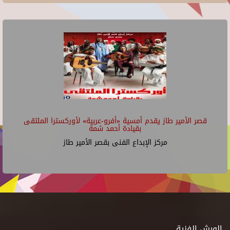
قصر الأمير طاز يقدم أمسية «أفرو-عربية» لأوركسترا الملتقى
بقيادة أحمد شمة
مركز الإبداع الفنى بقصر الأمير طاز
الورش الفنية