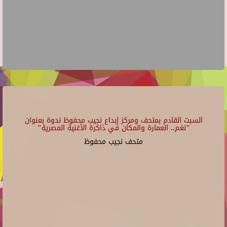
السبت القادم بمتحف ومركز إبداع نجيب محفوظ ندوة بعنوان
"نغم.. العمارة والمكان في ذاكرة الأغنية المصرية"
متحف نجيب محفوظ