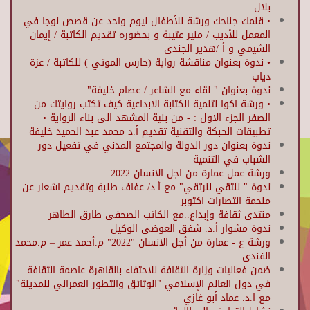
بلال
• قلمك جناحك ورشة للأطفال ليوم واحد عن قصص نوجا في
المعمل للأديب / منير عتيبة و بحضوره تقديم الكاتبة / إيمان
الشيمي و أ /هدير الجندى
• ندوة بعنوان مناقشة رواية (حارس الموتي ) للكاتبة / عزة
دياب
ندوة بعنوان " لقاء مع الشاعر / عصام خليفة"
• ورشة اكوا لتنمية الكتابة الابداعية كيف تكتب روايتك من
الصفر الجزء الاول : - من بنية المشهد الى بناء الرواية •
تطبيقات الحبكة والتقنية تقديم أ.د محمد عبد الحميد خليفة
ندوة بعنوان دور الدولة والمجتمع المدني في تفعيل دور
الشباب في التنمية
ورشة عمل عمارة من اجل الانسان 2022
ندوة " نلتقي لنرتقي" مع أ.د/ عفاف طلبة وتقديم اشعار عن
ملحمة انتصارات اكتوبر
منتدى ثقافة وإبداع..مع الكاتب الصحفى طارق الطاهر
ندوة مشوار أ.د. شفق العوضى الوكيل
ورشة ع - عمارة من أجل الانسان "2022" م.أحمد عمر – م.محمد
الفندى
ضمن فعاليات وزارة الثقافة للاحتفاء بالقاهرة عاصمة الثقافة
في دول العالم الإسلامي "الوثائق والتطور العمراني للمدينة"
مع ا.د. عماد أبو غازي