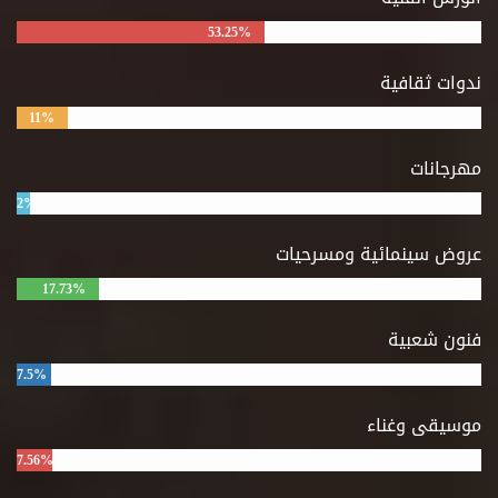
53.25%
ندوات ثقافية
11%
مهرجانات
2%
عروض سينمائية ومسرحيات
17.73%
فنون شعبية
7.5%
موسيقى وغناء
7.56%