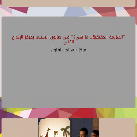
"الهزيمة الحقيقية.. ما هي؟" في صالون السينما بمركز الإبداع
الفني
مركز الهناجر للفنون