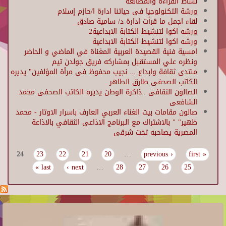
نشاط القراءة والمطالعة
ورشة التكنولوجيا فى حياتنا ادارة ا/حازم إسلام
لقاء اجمل ما قرأت ادارة د/ سامية صادق
ورشه اكوا لتنشيط الكتابة الابداعية2
ورشه اكوا لتنشيط الكتابة الابداعية
امسية فنية القصيدة العربية المغناة في الماضي و الحاضر
ونظره علي المستقبل بمشاركه فريق جولدن تيم
منتدى ثقافة وابداع ... نجيب محفوظ فى مرأة المؤلفين" يديره
الكاتب الصحفى طارق الطاهر
الصالون الثقافى ..ذاكرة الوطن يديره الكاتب الصحفى محمد
الشافعى
صالون مقامات بيت الغناء العربي العارف باسرار الاوتار - محمد
ظهير" " بالاشتراك مع البرنامج الاذاعى الثقافي بالاذاعة
المصرية يصاحبه تخت شرقى
24
23
22
21
20
…
‹ previous
« first
Pages
last »
next ›
…
28
27
26
25