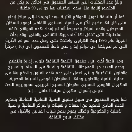
وبلغ عدد المكتبات التى أنشأها الصندوق فى أماكن لم يكن من
المتصور إقامة مثل هذه المكتبات بها حوالى 90 مكتبة .
كما أن فلسفة تحويل المواقع الأثرية –بعد ترميمها–إلى مراكز إبداع
فنى كان لها عظيم الأثر فى تنمية المستوى الثقافى لجموع السكان
المحيطين بهذه المراكز وخصوصاً أنه تم إمداد هذه المواقع بكافة
المتطلبات التى تكفل لها أداء دورها الثقافى والفنى. وقد بدأت
التجربة عام 1996 ببيت الهراوى وامتدت حتى وصل عدد المواقع الأثرية
التى تم تحويلها إلى مراكز إبداع فنى تابعة للصندوق إلى (16 ) مركزاً
.. .
ومن ناحية أخرى فإن صندوق التنمية الثقافية يتولى إدارة وتنظيم
ودعم العديد من المهرجانات الثقافية والفنية فى السينما والمسرح
والفنون التشكيلية والتى تعمل على دعم هذه الفنون والدفع بها فى
عملية التنمية والتطوير ومنها: المهرجان القومى للسينما المصرية،
المهرجان القومى للمسرح، مهرجان المسرح التجريبى، سمبوزيوم النحت
الدولى بأسوان، مهرجان سينما الطفل.....إلخ
كما يقوم الصندوق فى سبيل تحقيق التنمية الثقافية الشاملة بتقديم
الدعم المادى للعديد من الجهات والهيئات والمراكز الثقافية والفنية
الأهلية والحكومية وكذلك يقوم بدعم شباب الفنانين والأدباء فى
مختلف فروع الثقافة.