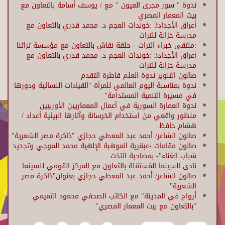
ندوة " سور مجرى العيون " مع / يوسف أسامة بالتعاون مع
بيت المعمار المصري
أعراق الأجداد3 :خوندات العجم د. محمد قدري بالتعاون مع
مدرسة خزانة للتراث
:ملتقى خبراء التراث - حلقة نقاش بالتعاون مع مؤسسة تراثنا
أعراق الأجداد3 :خوندات العجم د. محمد قدري بالتعاون مع
مدرسة خزانة للتراث
صالون التنوير ندوة العلم قاطرة التقدم
ندوة بمناسبة اليوم العالمي للمرأة "القيادات النسائية ودورها
في مسيرة التنمية المستدامة"
ندوة العمارة السورية في أعمال المعماريين الأوربيين
منظور واقعي من استخدام الخرسانة وآثارها البيئية أعداد /
هشام حافظ
صالون الشاعر/ أحمد عبد المعطي حجازي "ذاكرة مصر الشعرية"
صالون مقامات -عبقرية الموهبة الإلهية محمد الموجي وتجديد
شباب الغناء"- بمصاحبة التخت
نادى السينما المُستقلة بالتعاون مع المركز القومي للسينما
صالون الشاعر/ أحمد عبد المعطي حجازي بعنوان"ذاكرة مصر
الشعرية"
أرواح في المدينة" مع الكاتب الصحفي محمود التميمي
"بالتعاون مع بيت المعمار المصري"