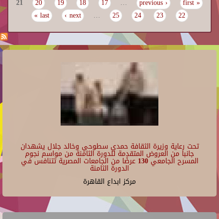
21
20
19
18
17
…
‹ previous
« first
Pages
last »
next ›
…
25
24
23
22
تحت رعاية وزيرة الثقافة حمدي سطوحي وخالد جلال يشهدان
جانبا من العروض المتقدمة للدورة الثامنة من مواسم نجوم
المسرح الجامعي 130 عرضًا من الجامعات المصرية تتنافس في
الدورة الثامنة
مركز ابداع القاهرة