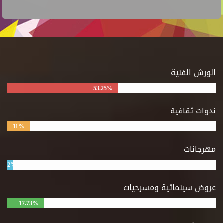
الورش الفنية
53.25%
ندوات ثقافية
11%
مهرجانات
2%
عروض سينمائية ومسرحيات
17.73%