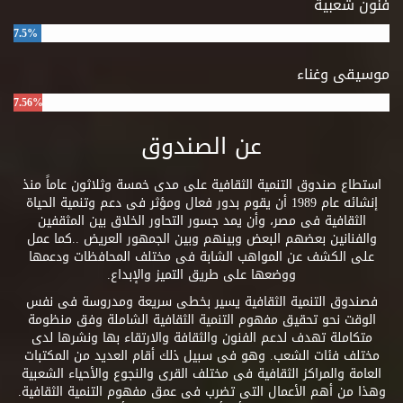
فنون شعبية
7.5%
موسيقى وغناء
7.56%
عن الصندوق
استطاع صندوق التنمية الثقافية على مدى خمسة وثلاثون عاماً منذ
إنشائه عام 1989 أن يقوم بدور فعال ومؤثر فى دعم وتنمية الحياة
الثقافية فى مصر، وأن يمد جسور التحاور الخلاق بين المثقفين
والفنانين بعضهم البعض وبينهم وبين الجمهور العريض ..كما عمل
على الكشف عن المواهب الشابة فى مختلف المحافظات ودعمها
ووضعها على طريق التميز والإبداع.
فصندوق التنمية الثقافية يسير بخطى سريعة ومدروسة فى نفس
الوقت نحو تحقيق مفهوم التنمية الثقافية الشاملة وفق منظومة
متكاملة تهدف لدعم الفنون والثقافة والارتقاء بها ونشرها لدى
مختلف فئات الشعب. وهو فى سبيل ذلك أقام العديد من المكتبات
العامة والمراكز الثقافية فى مختلف القرى والنجوع والأحياء الشعبية
وهذا من أهم الأعمال التى تضرب فى عمق مفهوم التنمية الثقافية.