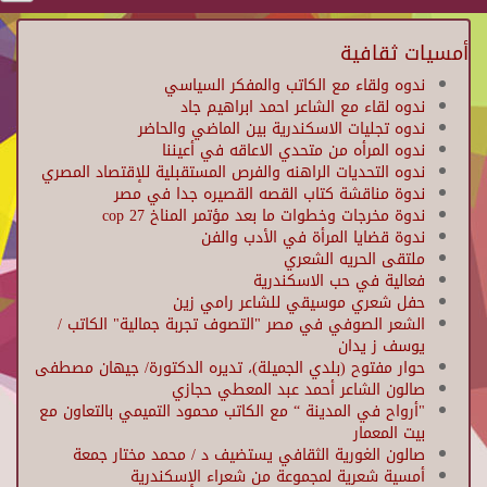
أمسيات ثقافية
ندوه ولقاء مع الكاتب والمفكر السياسي
ندوه لقاء مع الشاعر احمد ابراهيم جاد
ندوه تجليات الاسكندرية بين الماضي والحاضر
ندوه المرأه من متحدي الاعاقه في أعيننا
ندوه التحديات الراهنه والفرص المستقبلية للإقتصاد المصري
ندوة مناقشة كتاب القصه القصيره جدا في مصر
ندوة مخرجات وخطوات ما بعد مؤتمر المناخ cop 27
ندوة قضايا المرأة في الأدب والفن
ملتقى الحريه الشعري
فعالية في حب الاسكندرية
حفل شعري موسيقي للشاعر رامي زين
الشعر الصوفي في مصر "التصوف تجربة جمالية" الكاتب /
يوسف ز يدان
حوار مفتوح (بلدي الجميلة)، تديره الدكتورة/ جيهان مصطفى
صالون الشاعر أحمد عبد المعطي حجازي
"أرواح في المدينة “ مع الكاتب محمود التميمي بالتعاون مع
بيت المعمار
صالون الغورية الثقافي يستضيف د / محمد مختار جمعة
أمسية شعرية لمجموعة من شعراء الإسكندرية