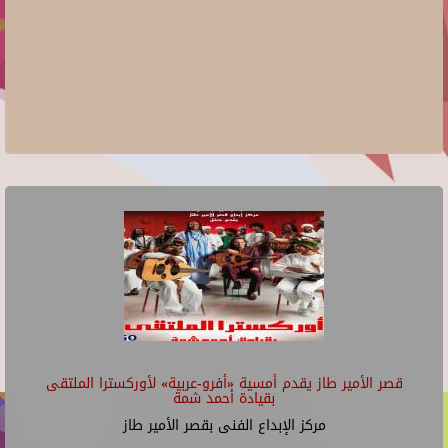
قصر الأمير طاز يقدم أمسية «أفرو-عربية» لأوركسترا الملتقى
بقيادة أحمد شمة
مركز الإبداع الفنى بقصر الأمير طاز