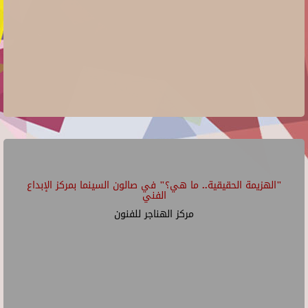
"الهزيمة الحقيقية.. ما هي؟" في صالون السينما بمركز الإبداع
الفني
مركز الهناجر للفنون