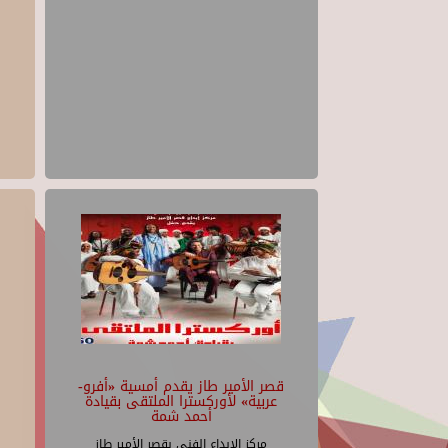
قصر الأمير طاز يقدم أمسية «أفرو-
عربية» لأوركسترا الملتقى بقيادة
أحمد شمة
مركز الإبداع الفنى بقصر الأمير طاز