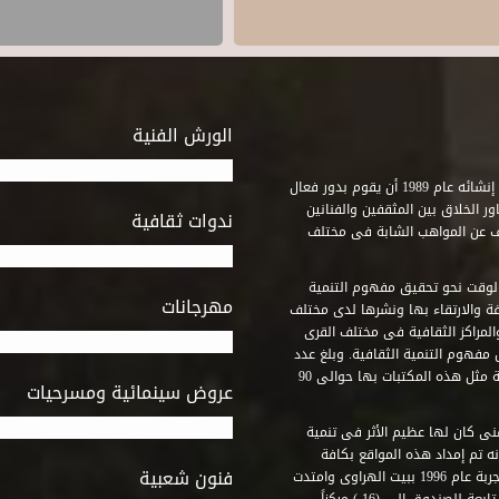
الورش الفنية
استطاع صندوق التنمية الثقافية على مدى خمسة وثلاثون عاماً منذ إنشائه عام 1989 أن يقوم بدور فعال
ر الخلاق بين المثقفين والفنانين
ندوات ثقافية
ف عن المواهب الشابة فى مختلف
وقت نحو تحقيق مفهوم التنمية
مهرجانات
ة والارتقاء بها ونشرها لدى مختلف
لمراكز الثقافية فى مختلف القرى
مفهوم التنمية الثقافية. وبلغ عدد
المكتبات التى أنشأها الصندوق فى أماكن لم يكن من المتصور إقامة مثل هذه المكتبات بها حوالى 90
عروض سينمائية ومسرحيات
فنى كان لها عظيم الأثر فى تنمية
ه تم إمداد هذه المواقع بكافة
فنون شعبية
المتطلبات التى تكفل لها أداء دورها الثقافى والفنى. وقد بدأت التجربة عام 1996 ببيت الهراوى وامتدت