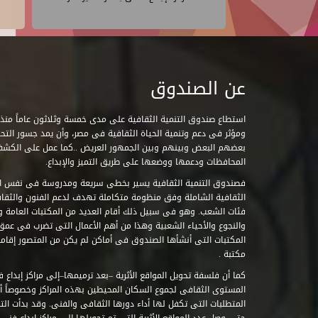
عن الصندوق
ومؤثر فى دعم وتنمية الحياة الثقافية فى مصر، وأن يمد جسور التحاو
بعضهم البعض وبينهم وبين الجمهور العريض ..كما عمل على الكش
المحافظات ودعمها ووضعها على طريق التميز والإبداع.
فصندوق التنمية الثقافية يسير بخطى سريعة ومدروسة فى نفس ال
الثقافية الشاملة وفق منظومة متكاملة تهدف لدعم الفنون والثقاف
فئات الشعب. وهو فى سبيل ذلك أقام العديد من المكتبات العامة وا
والنجوع والأحياء الشعبية وهذا من أهم الأعمال التى تضرب فى عمق 
مكتبة .
كما أن فلسفة تحويل المواقع الأثرية –بعد ترميمها–إلى مراكز إبداع 
المستوى الثقافى لجموع السكان المحيطين بهذه المراكز وخصوصاً أن