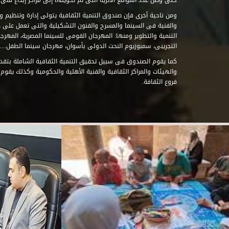
حتى وصل عدد المواقع الأثرية التى تم تحويلها إلى مراكز إبداع فنى تابعة للصند
ومن ناحية أخرى فإن صندوق التنمية الثقافية يتولى إدارة وتنظيم ود
والفنية فى السينما والمسرح والفنون التشكيلية والتى تعمل على 
التنمية والتطوير ومنها: المهرجان القومى للسينما المصرية، المهر
التجريبى، سمبوزيوم النحت الدولى بأسوان، مهرجان سينما الطفل.....
كما يقوم الصندوق فى سبيل تحقيق التنمية الثقافية الشاملة بتقدي
والهيئات والمراكز الثقافية والفنية الأهلية والحكومية وكذلك يقوم
فروع الثقافة.