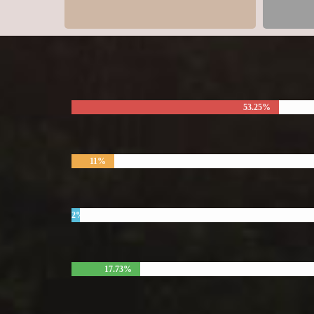
53.25%
11%
2%
17.73%