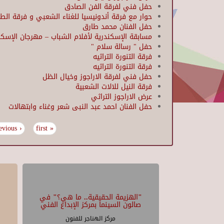
حفل فني لفرقة الفن الصادق
حوار مع فرقة أندونيسيا للغناء الشعبي و فرقة الطبو
حفل الفنان محمد طارق
مسابقة الإسكندرية لأفلام الشباب – مهرجان الإسكن
حفل " رسالة سلام "
فرقة التنورة التراثيه
فرقة التنورة التراثيه
حفل فني لفرقة الاراجوز وخيال الظل
فرقة النيل للالات الشعبية
عرض الاراجوز التراثي
حفل الفنان احمد عبد النبى شعر وغناء وابتهالات
‹ previous
« first
Pages
"الهزيمة الحقيقية.. ما هي؟" في
صالون السينما بمركز الإبداع الفني
مركز الهناجر للفنون