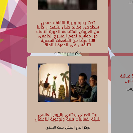
رى
تحت رعاية وزيرة الثقافة حمدي
سطوحي وخالد جلال يشهدان جانبا
من العروض المتقدمة للدورة الثامنة
من مواسم نجوم المسرح الجامعي
130 عرضًا من الجامعات المصرية
تتنافس في الدورة الثامنة
مركز ابداع القاهرة
غنائية
قبل
يمى
بيت العيني يحتفي باليوم العالمي
للبيئة بفعاليات فنية وتوعوية للأطفال
مركز ابداع الطفل ببيت العينى