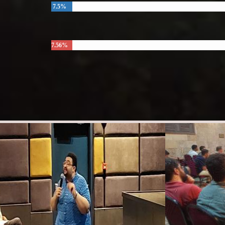
7.5%
7.56%