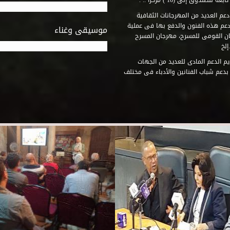
وق إلى (16 ) مركزاً .. .
عم العديد من المهرجانات الثقافية
دعم هذه الفنون والدفع بها فى عملية
موسيقى وغناء
جان القومى للمسرح، مهرجان المسرح
إلخ
م الدعم المادى للعديد من الجهات
 بدعم شباب الفنانين والأدباء فى مختلف