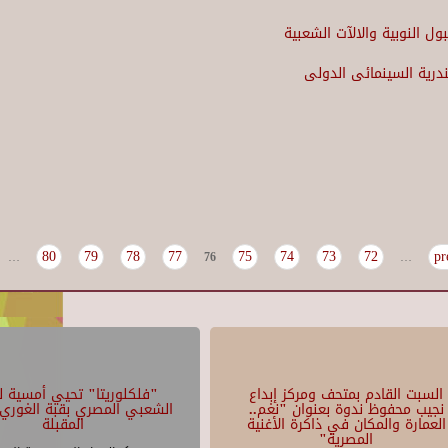
ل النوبية والالآت الشعبية
درية السينمائى الدولى
80
79
78
77
75
74
73
72
…
76
…
السبت القادم بمتحف ومركز إبداع
"فلكلوريتا" تحيي أمسية لل
نجيب محفوظ ندوة بعنوان "نغم..
الشعبي المصري بقبة الغوري 
العمارة والمكان في ذاكرة الأغنية
المقبلة
المصرية"