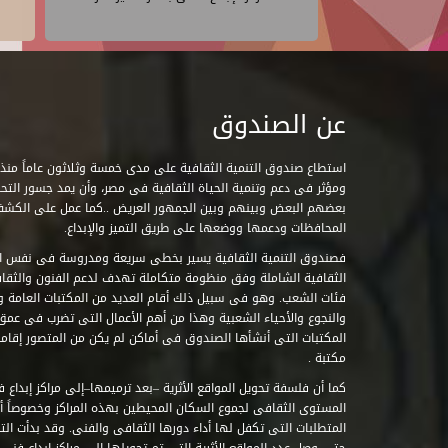
عن الصندوق
ومؤثر فى دعم وتنمية الحياة الثقافية فى مصر، وأن يمد جسور التحاو
بعضهم البعض وبينهم وبين الجمهور العريض ..كما عمل على الكش
المحافظات ودعمها ووضعها على طريق التميز والإبداع.
فصندوق التنمية الثقافية يسير بخطى سريعة ومدروسة فى نفس ال
الثقافية الشاملة وفق منظومة متكاملة تهدف لدعم الفنون والثقاف
فئات الشعب. وهو فى سبيل ذلك أقام العديد من المكتبات العامة وا
والنجوع والأحياء الشعبية وهذا من أهم الأعمال التى تضرب فى عمق 
مكتبة .
كما أن فلسفة تحويل المواقع الأثرية –بعد ترميمها–إلى مراكز إبداع 
المستوى الثقافى لجموع السكان المحيطين بهذه المراكز وخصوصاً أن