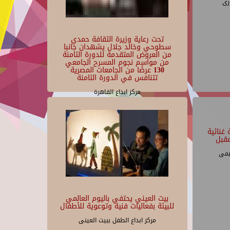
رى
تحت رعاية وزيرة الثقافة حمدي
سطوحي وخالد جلال يشهدان جانبا
من العروض المتقدمة للدورة الثامنة
من مواسم نجوم المسرح الجامعي
130 عرضًا من الجامعات المصرية
تتنافس في الدورة الثامنة
مركز ابداع القاهرة
غنائية
قبل
يمى
بيت العيني يحتفي باليوم العالمي
للبيئة بفعاليات فنية وتوعوية للأطفال
مركز ابداع الطفل ببيت العينى