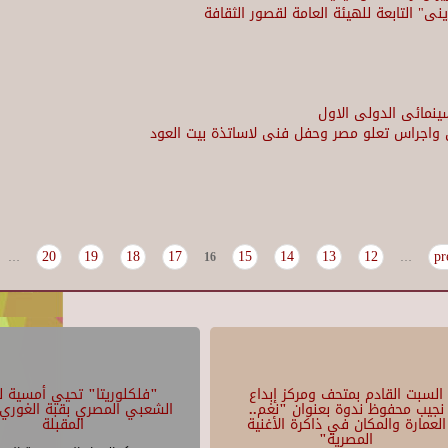
نى" التابعة للهيئة العامة لقصور الثقافة
ينمائى الدولى الاول
ن واجراس تعلو مصر وحفل فنى لاساتذة بيت العود
20
19
18
17
15
14
13
12
…
16
…
السبت القادم بمتحف ومركز إبداع
"فلكلوريتا" تحيي أمسية لل
نجيب محفوظ ندوة بعنوان "نغم..
الشعبي المصري بقبة الغوري 
العمارة والمكان في ذاكرة الأغنية
المقبلة
المصرية"