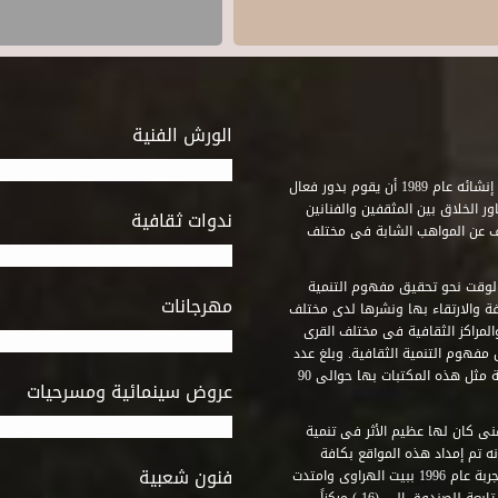
الورش الفنية
استطاع صندوق التنمية الثقافية على مدى خمسة وثلاثون عاماً منذ إنشائه عام 1989 أن يقوم بدور فعال
ر الخلاق بين المثقفين والفنانين
ندوات ثقافية
ف عن المواهب الشابة فى مختلف
وقت نحو تحقيق مفهوم التنمية
مهرجانات
ة والارتقاء بها ونشرها لدى مختلف
لمراكز الثقافية فى مختلف القرى
مفهوم التنمية الثقافية. وبلغ عدد
المكتبات التى أنشأها الصندوق فى أماكن لم يكن من المتصور إقامة مثل هذه المكتبات بها حوالى 90
عروض سينمائية ومسرحيات
فنى كان لها عظيم الأثر فى تنمية
ه تم إمداد هذه المواقع بكافة
فنون شعبية
المتطلبات التى تكفل لها أداء دورها الثقافى والفنى. وقد بدأت التجربة عام 1996 ببيت الهراوى وامتدت