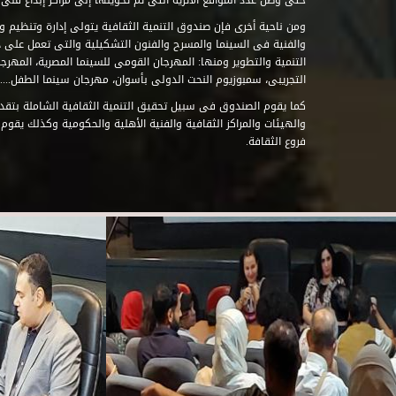
حتى وصل عدد المواقع الأثرية التى تم تحويلها إلى مراكز إبداع فنى تابعة للصند
ومن ناحية أخرى فإن صندوق التنمية الثقافية يتولى إدارة وتنظيم ود
والفنية فى السينما والمسرح والفنون التشكيلية والتى تعمل على 
التنمية والتطوير ومنها: المهرجان القومى للسينما المصرية، المهر
التجريبى، سمبوزيوم النحت الدولى بأسوان، مهرجان سينما الطفل.....
كما يقوم الصندوق فى سبيل تحقيق التنمية الثقافية الشاملة بتقدي
والهيئات والمراكز الثقافية والفنية الأهلية والحكومية وكذلك يقوم
فروع الثقافة.