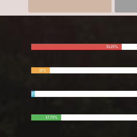
53.25%
11%
2%
17.73%