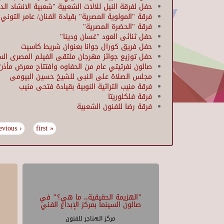
حفل لفرقة النيل للالات الشعبية "شعبية الانشاد الدي
فرقة "المولوية المصرية" بقيادة الفنان/ عامر التوني
فرقة "الحضرة المصرية"
حفل ثنائى العود "غسان ودينا"
حفل فريق كورال جوانا بعنوان شريط كاسيت
حفل توزيع جوائز مهرجان ملتقى الفيلم المصرى الس
صالون نفرتيتي عام من الحفاوه وافتتاح معرض مأذ
مجلس الصلاة على النبى للشيخ حسين البيومى
فرقة منيب التراثية النوبية بقيادة فتحى منيب
فرقة فلكلوريتا
فرقة رضا للفنون الشعبية
‹ previous
« first
Pages
"الهزيمة الحقيقية.. ما هي؟" في
صالون السينما بمركز الإبداع الفني
مركز الهناجر للفنون