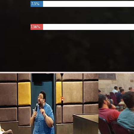
7.5%
7.56%