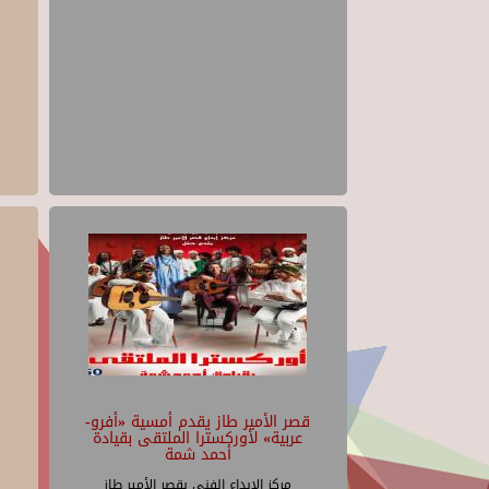
قصر الأمير طاز يقدم أمسية «أفرو-
عربية» لأوركسترا الملتقى بقيادة
أحمد شمة
مركز الإبداع الفنى بقصر الأمير طاز