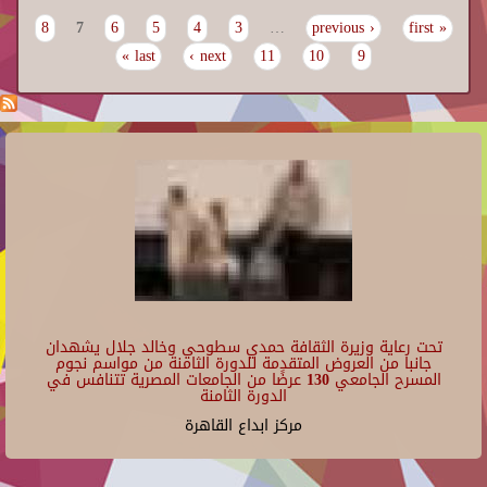
8
7
6
5
4
3
…
‹ previous
« first
Pages
last »
next ›
11
10
9
تحت رعاية وزيرة الثقافة حمدي سطوحي وخالد جلال يشهدان
جانبا من العروض المتقدمة للدورة الثامنة من مواسم نجوم
المسرح الجامعي 130 عرضًا من الجامعات المصرية تتنافس في
الدورة الثامنة
مركز ابداع القاهرة