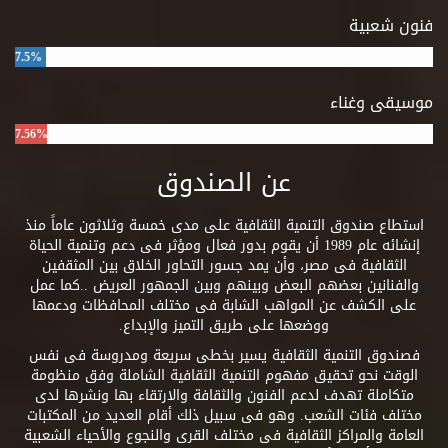
فنون شعبية
7.5%
موسيقى وغناء
7.56%
عن الصندوق
استطاع صندوق التنمية الثقافية على مدى خمسة وثلاثون عاماً منذ
إنشائه عام 1989 أن يقوم بدور فعال ومؤثر فى دعم وتنمية الحياة
الثقافية فى مصر، وأن يمد جسور التحاور الخلاق بين المثقفين
والفنانين بعضهم البعض وبينهم وبين الجمهور العريض ..كما عمل
على الكشف عن المواهب الشابة فى مختلف المحافظات ودعمها
ووضعها على طريق التميز والإبداع.
فصندوق التنمية الثقافية يسير بخطى سريعة ومدروسة فى نفس
الوقت نحو تحقيق مفهوم التنمية الثقافية الشاملة وفق منظومة
متكاملة تهدف لدعم الفنون والثقافة والارتقاء بها ونشرها لدى
مختلف فئات الشعب. وهو فى سبيل ذلك أقام العديد من المكتبات
العامة والمراكز الثقافية فى مختلف القرى والنجوع والأحياء الشعبية