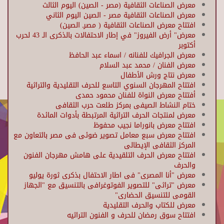
معرض الصناعات الثقافية (مصر - الصين) اليوم الثالث
معرض الصناعات الثقافية مصر - الصين اليوم الثاني
افتتاح معرض الصناعات الثقافية ( مصرـ الصين)
معرض" أرض الفيروز" في إطار الاحتفالات بالذكرى الـ 43 لحرب
أكتوبر
معرض الجرافيك للفنانه / اسماء عبد الحافظ
معرض الفنان / محمد عبد السلام
معرض نتاج ورش الأطفال
افتتاح المهرجان السنوي التاسع للحرف التقليدية والتراثية
أفتتاح معرض النواة للفنان محمود حمدى
ختام النشاط الصيفى بمركز طلعت حرب الثقافى
معرض لمنتجات الحرف التراثية المرتبطة بأدوات المائدة
افتتاح معرض بانوراما نجيب محفوظ
افتتاح معرض سبع معامل تصوير ضوئى فى مصر بالتعاون مع
المركز الثقافى الإيطالى
افتتاح معرض الحرف التلقيدية على هامش مهرجان الفنون
والحرف
معرض "أنا المصرى" فى اطار الاحتفال بذكرى ثورة يوليو
معرض "تراثى" للتصوير الفوتوغرافى بالتنسيق مع "الجهاز
القومى للتنسيق الحضارى"
معرض للكتاب والحرف التقليدية
افتتاح سوق رمضان للحرف و الفنون التراثيه