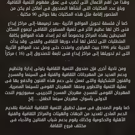
وهذا من أهم الأعمال التى تضرب فى عمق مفهوم التنمية الثقافية.
وبلغ عدد المكتبات التى أنشأها الصندوق فى أماكن لم يكن من
المتصور إقامة مثل هذه المكتبات بها حوالى 90 مكتبة .
كما أن فلسفة تحويل المواقع الأثرية –بعد ترميمها–إلى مراكز إبداع
فنى كان لها عظيم الأثر فى تنمية المستوى الثقافى لجموع السكان
المحيطين بهذه المراكز وخصوصاً أنه تم إمداد هذه المواقع بكافة
المتطلبات التى تكفل لها أداء دورها الثقافى والفنى. وقد بدأت
التجربة عام 1996 ببيت الهراوى وامتدت حتى وصل عدد المواقع الأثرية
التى تم تحويلها إلى مراكز إبداع فنى تابعة للصندوق إلى (16 ) مركزاً
.. .
ومن ناحية أخرى فإن صندوق التنمية الثقافية يتولى إدارة وتنظيم
ودعم العديد من المهرجانات الثقافية والفنية فى السينما والمسرح
والفنون التشكيلية والتى تعمل على دعم هذه الفنون والدفع بها فى
عملية التنمية والتطوير ومنها: المهرجان القومى للسينما المصرية،
المهرجان القومى للمسرح، مهرجان المسرح التجريبى، سمبوزيوم النحت
الدولى بأسوان، مهرجان سينما الطفل.....إلخ
كما يقوم الصندوق فى سبيل تحقيق التنمية الثقافية الشاملة بتقديم
الدعم المادى للعديد من الجهات والهيئات والمراكز الثقافية والفنية
الأهلية والحكومية وكذلك يقوم بدعم شباب الفنانين والأدباء فى
مختلف فروع الثقافة.