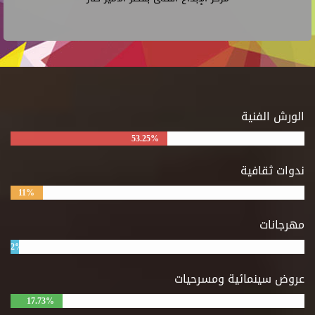
الورش الفنية
53.25%
ندوات ثقافية
11%
مهرجانات
2%
عروض سينمائية ومسرحيات
17.73%