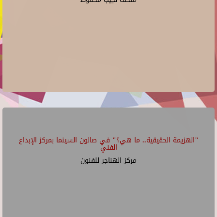
"الهزيمة الحقيقية.. ما هي؟" في صالون السينما بمركز الإبداع
الفني
مركز الهناجر للفنون