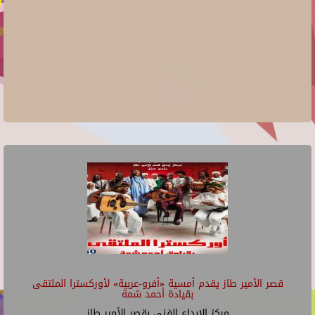
قصر الأمير طاز يقدم أمسية «أفرو-عربية» لأوركسترا الملتقى
بقيادة أحمد شمة
مركز الإبداع الفنى بقصر الأمير طاز