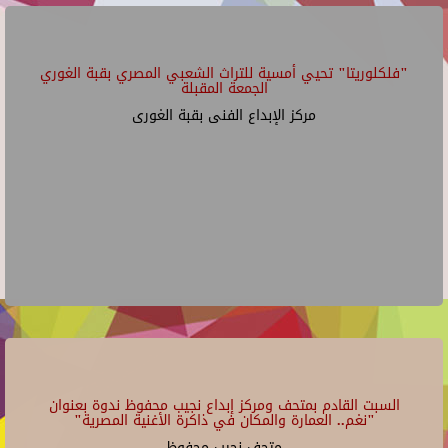
"فلكلوريتا" تحيي أمسية للتراث الشعبي المصري بقبة الغوري
الجمعة المقبلة
مركز الإبداع الفنى بقبة الغورى
السبت القادم بمتحف ومركز إبداع نجيب محفوظ ندوة بعنوان
"نغم.. العمارة والمكان في ذاكرة الأغنية المصرية"
متحف نجيب محفوظ