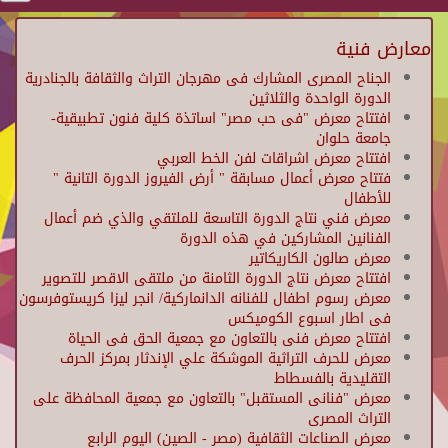
معارض فنية
الجناح المصرى المشارك فى مهرجان التراث والثقافة بالجنادرية
الدورة الواحدة والثلاثين
افتتاح معرض "فى حب مصر" اساتذة كلية فنون تطبيقية-
جامعة حلوان
افتتاح معرض اشراقات لفن الخط العربي
فتتاح معرض أعمال مسابقة " أرض الفيروز الدورة التانية "
للأطفال
معرض فني نتاج الدورة التاسعة للملتقي والذي ضم أعمال
الفنانين المشاركين في هذه الدورة
معرض صالون الكاريكاتير
افتتاح معرض نتاج الدورة الثامنة من ملتقى الاقصر للتصوير
معرض رسوم اطفال للفنانه الدانماركية/ انجر ليزا كريستوفرسون
فى اطار اسبوع الكوميكس
افتتاح معرض فنى بالتعاون مع جمعية الحق فى الحياة
معرض للحرف التراثية الموشكة علي الإندثار بمركز الحرف
التقليدية بالفسطاط
معرض "فنانى المستقبل" بالتعاون مع جمعية المحافظة على
التراث المصرى
معرض الصناعات الثقافية (مصر - الصين) اليوم الرابع