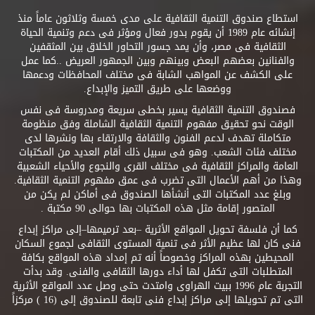
استطاع صندوق التنمية الثقافية على مدى خمسة وثلاثون عاماً منذ
إنشائه عام 1989 أن يقوم بدور فعال ومؤثر فى دعم وتنمية الحياة
الثقافية فى مصر، وأن يمد جسور التحاور الخلاق بين المثقفين
والفنانين بعضهم البعض وبينهم وبين الجمهور العريض ..كما عمل
على الكشف عن المواهب الشابة فى مختلف المحافظات ودعمها
ووضعها على طريق التميز والإبداع.
فصندوق التنمية الثقافية يسير بخطى سريعة ومدروسة فى نفس
الوقت نحو تحقيق مفهوم التنمية الثقافية الشاملة وفق منظومة
متكاملة تهدف لدعم الفنون والثقافة والارتقاء بها ونشرها لدى
مختلف فئات الشعب. وهو فى سبيل ذلك أقام العديد من المكتبات
العامة والمراكز الثقافية فى مختلف القرى والنجوع والأحياء الشعبية
وهذا من أهم الأعمال التى تضرب فى عمق مفهوم التنمية الثقافية.
وبلغ عدد المكتبات التى أنشأها الصندوق فى أماكن لم يكن من
المتصور إقامة مثل هذه المكتبات بها حوالى 90 مكتبة .
كما أن فلسفة تحويل المواقع الأثرية –بعد ترميمها–إلى مراكز إبداع
فنى كان لها عظيم الأثر فى تنمية المستوى الثقافى لجموع السكان
المحيطين بهذه المراكز وخصوصاً أنه تم إمداد هذه المواقع بكافة
المتطلبات التى تكفل لها أداء دورها الثقافى والفنى. وقد بدأت
التجربة عام 1996 ببيت الهراوى وامتدت حتى وصل عدد المواقع الأثرية
التى تم تحويلها إلى مراكز إبداع فنى تابعة للصندوق إلى (16 ) مركزاً
.. .