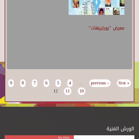
معرض "بورتريهات"
9
8
7
6
5
4
…
‹ previous
« first
Pages
12
11
10
الورش الفنية
53.25%