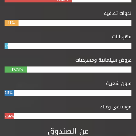
ندوات ثقافية
11%
مهرجانات
2%
عروض سينمائية ومسرحيات
17.73%
فنون شعبية
7.5%
موسيقى وغناء
7.56%
عن الصندوق