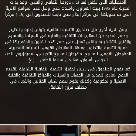
المتطلبات التى تكفل لها أداء دورها الثقافى والفنى. وقد بدأت
التجربة عام 1996 ببيت الهراوى وامتدت حتى وصل عدد المواقع الأثرية
التى تم تحويلها إلى مراكز إبداع فنى تابعة للصندوق إلى (16 ) مركزاً
.. .
ومن ناحية أخرى فإن صندوق التنمية الثقافية يتولى إدارة وتنظيم
ودعم العديد من المهرجانات الثقافية والفنية فى السينما والمسرح
والفنون التشكيلية والتى تعمل على دعم هذه الفنون والدفع بها فى
عملية التنمية والتطوير ومنها: المهرجان القومى للسينما المصرية،
المهرجان القومى للمسرح، مهرجان المسرح التجريبى، سمبوزيوم النحت
الدولى بأسوان، مهرجان سينما الطفل.....إلخ
كما يقوم الصندوق فى سبيل تحقيق التنمية الثقافية الشاملة بتقديم
الدعم المادى للعديد من الجهات والهيئات والمراكز الثقافية والفنية
الأهلية والحكومية وكذلك يقوم بدعم شباب الفنانين والأدباء فى
مختلف فروع الثقافة.