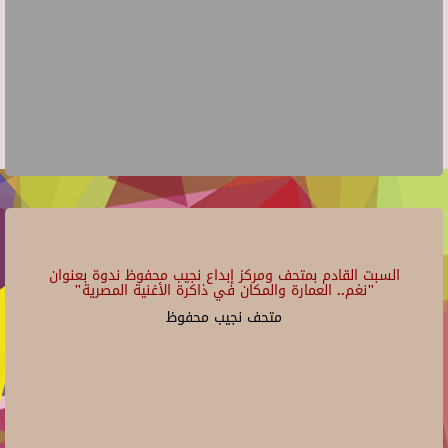
السبت القادم بمتحف ومركز إبداع نجيب محفوظ ندوة بعنوان
"نغم.. العمارة والمكان في ذاكرة الأغنية المصرية"
متحف نجيب محفوظ