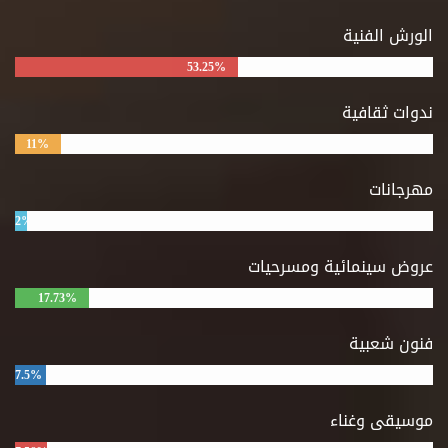
الورش الفنية
53.25%
ندوات ثقافية
11%
مهرجانات
2%
عروض سينمائية ومسرحيات
17.73%
فنون شعبية
7.5%
موسيقى وغناء