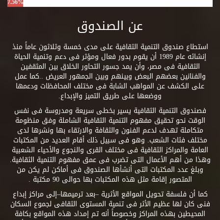
7.56%
عن الصندوق
استطاع صندوق التنمية الثقافية على مدى خمسة وثلاثون عاماً منذ
إنشائه عام 1989 أن يقوم بدور فعال ومؤثر فى دعم وتنمية الحياة
الثقافية فى مصر، وأن يمد جسور التحاور الخلاق بين المثقفين
والفنانين بعضهم البعض وبينهم وبين الجمهور العريض ..كما عمل
على الكشف عن المواهب الشابة فى مختلف المحافظات ودعمها
ووضعها على طريق التميز والإبداع.
فصندوق التنمية الثقافية يسير بخطى سريعة ومدروسة فى نفس
الوقت نحو تحقيق مفهوم التنمية الثقافية الشاملة وفق منظومة
متكاملة تهدف لدعم الفنون والثقافة والارتقاء بها ونشرها لدى
مختلف فئات الشعب. وهو فى سبيل ذلك أقام العديد من المكتبات
العامة والمراكز الثقافية فى مختلف القرى والنجوع والأحياء الشعبية
وهذا من أهم الأعمال التى تضرب فى عمق مفهوم التنمية الثقافية.
وبلغ عدد المكتبات التى أنشأها الصندوق فى أماكن لم يكن من
المتصور إقامة مثل هذه المكتبات بها حوالى 90 مكتبة .
كما أن فلسفة تحويل المواقع الأثرية –بعد ترميمها–إلى مراكز إبداع
فنى كان لها عظيم الأثر فى تنمية المستوى الثقافى لجموع السكان
المحيطين بهذه المراكز وخصوصاً أنه تم إمداد هذه المواقع بكافة