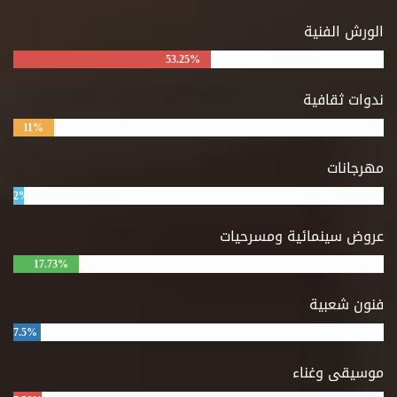
الورش الفنية
53.25%
ندوات ثقافية
11%
مهرجانات
2%
عروض سينمائية ومسرحيات
17.73%
فنون شعبية
7.5%
موسيقى وغناء