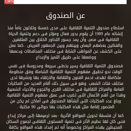
7.56%
عن الصندوق
استطاع صندوق التنمية الثقافية على مدى خمسة وثلاثون عاماً منذ
إنشائه عام 1989 أن يقوم بدور فعال ومؤثر فى دعم وتنمية الحياة
الثقافية فى مصر، وأن يمد جسور التحاور الخلاق بين المثقفين
والفنانين بعضهم البعض وبينهم وبين الجمهور العريض ..كما عمل
على الكشف عن المواهب الشابة فى مختلف المحافظات ودعمها
ووضعها على طريق التميز والإبداع.
فصندوق التنمية الثقافية يسير بخطى سريعة ومدروسة فى نفس
الوقت نحو تحقيق مفهوم التنمية الثقافية الشاملة وفق منظومة
متكاملة تهدف لدعم الفنون والثقافة والارتقاء بها ونشرها لدى
مختلف فئات الشعب. وهو فى سبيل ذلك أقام العديد من المكتبات
العامة والمراكز الثقافية فى مختلف القرى والنجوع والأحياء الشعبية
وهذا من أهم الأعمال التى تضرب فى عمق مفهوم التنمية الثقافية.
وبلغ عدد المكتبات التى أنشأها الصندوق فى أماكن لم يكن من
المتصور إقامة مثل هذه المكتبات بها حوالى 90 مكتبة .
كما أن فلسفة تحويل المواقع الأثرية –بعد ترميمها–إلى مراكز إبداع
فنى كان لها عظيم الأثر فى تنمية المستوى الثقافى لجموع السكان
المحيطين بهذه المراكز وخصوصاً أنه تم إمداد هذه المواقع بكافة