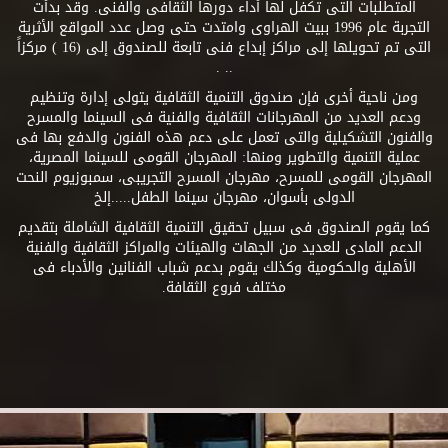
المتطلبات التى تكفل لها أداء دورها الثقافى والفنى. وقد بدأت
التجربة عام 1996 ببيت الهراوى وامتدت حتى وصل عدد المواقع الأثرية
التى تم تحويلها إلى مراكز إبداع فنى تابعة للصندوق إلى (16 ) مركزاً
.. .
ومن ناحية أخرى فإن صندوق التنمية الثقافية يتولى إدارة وتنظيم
ودعم العديد من المهرجانات الثقافية والفنية فى السينما والمسرح
والفنون التشكيلية والتى تعمل على دعم هذه الفنون والدفع بها فى
عملية التنمية والتطوير ومنها: المهرجان القومى للسينما المصرية،
المهرجان القومى للمسرح، مهرجان المسرح التجريبى، سمبوزيوم النحت
الدولى بأسوان، مهرجان سينما الطفل.....إلخ
كما يقوم الصندوق فى سبيل تحقيق التنمية الثقافية الشاملة بتقديم
الدعم المادى للعديد من الجهات والهيئات والمراكز الثقافية والفنية
الأهلية والحكومية وكذلك يقوم بدعم شباب الفنانين والأدباء فى
مختلف فروع الثقافة.