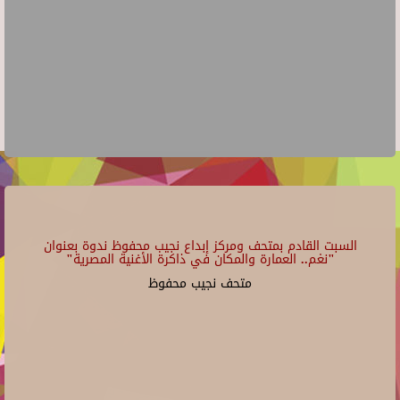
السبت القادم بمتحف ومركز إبداع نجيب محفوظ ندوة بعنوان
"نغم.. العمارة والمكان في ذاكرة الأغنية المصرية"
متحف نجيب محفوظ