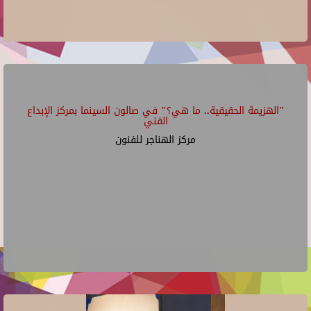
"الهزيمة الحقيقية.. ما هي؟" في صالون السينما بمركز الإبداع
الفني
مركز الهناجر للفنون