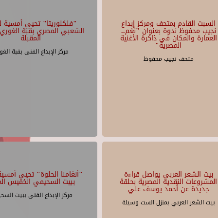
السبت القادم بمتحف ومركز إبداع
"فلكلوريتا" تحيي أمسية لل
نجيب محفوظ ندوة بعنوان "نغم..
الشعبي المصري بقبة الغوري 
العمارة والمكان في ذاكرة الأغنية
المقبلة
المصرية"
مركز الإبداع الفنى بقبة الغو
متحف نجيب محفوظ
بيت الشعر العربي يواصل قراءة
"أنغامنا الحلوة" تحيي أمسية 
المشروعات النقدية المصرية بحلقة
ببيت السحيمي الخميس الم
جديدة عن أحمد يوسف علي
مركز الإبداع الفنى ببيت السح
بيت الشعر العربي بمنزل الست وسيلة