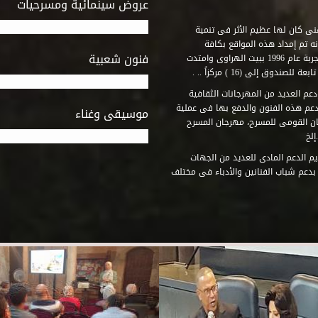
عروض سينمائية ومسرحيات
فنى كان لها عظيم الأثر فى تنمية
ه تم إمداد هذه المواقع بكافة
فنون شعبية
المتطلبات التى تكفل لها أداء دورها الثقافى والفنى. وقد بدأت التجربة عام 1996 ببيت الهراوى وامتدت
وق إلى (16 ) مركزاً .. .
عم العديد من المهرجانات الثقافية
دعم هذه الفنون والدفع بها فى عملية
موسيقى وغناء
جان القومى للمسرح، مهرجان المسرح
إلخ
م الدعم المادى للعديد من الجهات
 بدعم شباب الفنانين والأدباء فى مختلف