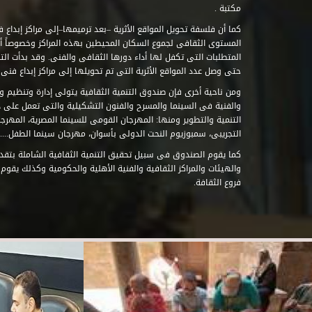
مكتبة .
كما أن فلسفة تحويل المواقع الأثرية –بعد ترميمها–إلى مراكز إبداع 
المستوى الثقافى لجموع السكان المحيطين بهذه المراكز وخصوصاً أن
حتى وصل عدد المواقع الأثرية التى تم تحويلها إلى مراكز إبداع فنى تابعة للصند
ومن ناحية أخرى فإن صندوق التنمية الثقافية يتولى إدارة وتنظيم ود
والفنية فى السينما والمسرح والفنون التشكيلية والتى تعمل على 
التنمية والتطوير ومنها: المهرجان القومى للسينما المصرية، المهر
التجريبى، سمبوزيوم النحت الدولى بأسوان، مهرجان سينما الطفل.....
كما يقوم الصندوق فى سبيل تحقيق التنمية الثقافية الشاملة بتقدي
والهيئات والمراكز الثقافية والفنية الأهلية والحكومية وكذلك يقوم
فروع الثقافة.