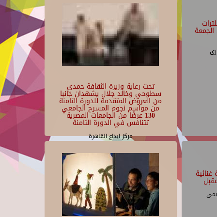
تراث
الجمعة
رى
تحت رعاية وزيرة الثقافة حمدي
سطوحي وخالد جلال يشهدان جانبا
من العروض المتقدمة للدورة الثامنة
من مواسم نجوم المسرح الجامعي
130 عرضًا من الجامعات المصرية
تتنافس في الدورة الثامنة
مركز ابداع القاهرة
غنائية
قبل
يمى