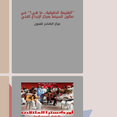
"الهزيمة الحقيقية.. ما هي؟" في
صالون السينما بمركز الإبداع الفني
مركز الهناجر للفنون