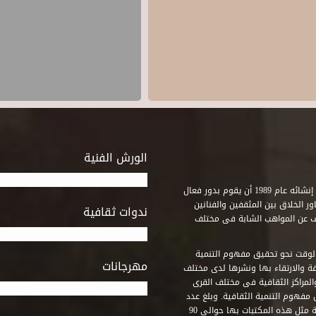
الورش الفنية
استطاع صندوق التنمية الثقافية على مدى خمسة وثلاثون عاماً منذ إنشائه عام 1989 أن يقوم بدور فعال
ر الخلاق بين المثقفين والفنانين
ندوات ثقافية
ف عن المواهب الشابة فى مختلف
وقت نحو تحقيق مفهوم التنمية
مهرجانات
ة والارتقاء بها ونشرها لدى مختلف
لمراكز الثقافية فى مختلف القرى
مفهوم التنمية الثقافية. وبلغ عدد
المكتبات التى أنشأها الصندوق فى أماكن لم يكن من المتصور إقامة مثل هذه المكتبات بها حوالى 90