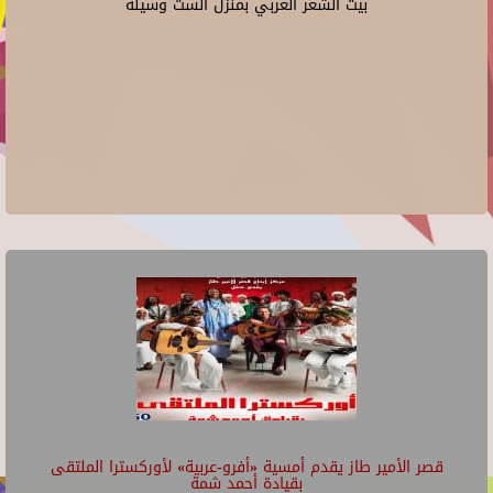
بيت الشعر العربي بمنزل الست وسيلة
قصر الأمير طاز يقدم أمسية «أفرو-عربية» لأوركسترا الملتقى
بقيادة أحمد شمة