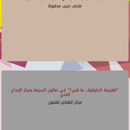
متحف نجيب محفوظ
"الهزيمة الحقيقية.. ما هي؟" في صالون السينما بمركز الإبداع
الفني
مركز الهناجر للفنون