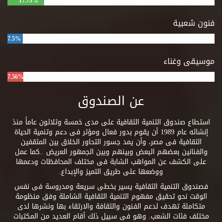
17.73%
فنون شعبية
7.5%
موسيقى وغناء
7.56%
عن الصندوق
استطاع صندوق التنمية الثقافية على مدى خمسة وثلاثون عاماً منذ
إنشائه عام 1989 أن يقوم بدور فعال ومؤثر فى دعم وتنمية الحياة
الثقافية فى مصر، وأن يمد جسور التحاور الخلاق بين المثقفين
والفنانين بعضهم البعض وبينهم وبين الجمهور العريض ..كما عمل
على الكشف عن المواهب الشابة فى مختلف المحافظات ودعمها
ووضعها على طريق التميز والإبداع.
فصندوق التنمية الثقافية يسير بخطى سريعة ومدروسة فى نفس
الوقت نحو تحقيق مفهوم التنمية الثقافية الشاملة وفق منظومة
متكاملة تهدف لدعم الفنون والثقافة والارتقاء بها ونشرها لدى
مختلف فئات الشعب. وهو فى سبيل ذلك أقام العديد من المكتبات