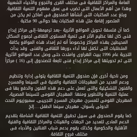
العامة والمراكز الثقافية فى مختلف القرى والنجوع والأحياء الشعبية
وهذا من أهم الأعمال التى تضرب فى عمق مفهوم التنمية الثقافية.
وبلغ عدد المكتبات التى أنشأها الصندوق فى أماكن لم يكن من
المتصور إقامة مثل هذه المكتبات بها حوالى 90 مكتبة .
كما أن فلسفة تحويل المواقع الأثرية –بعد ترميمها–إلى مراكز إبداع
فنى كان لها عظيم الأثر فى تنمية المستوى الثقافى لجموع السكان
المحيطين بهذه المراكز وخصوصاً أنه تم إمداد هذه المواقع بكافة
المتطلبات التى تكفل لها أداء دورها الثقافى والفنى. وقد بدأت
التجربة عام 1996 ببيت الهراوى وامتدت حتى وصل عدد المواقع الأثرية
التى تم تحويلها إلى مراكز إبداع فنى تابعة للصندوق إلى (16 ) مركزاً
.. .
ومن ناحية أخرى فإن صندوق التنمية الثقافية يتولى إدارة وتنظيم
ودعم العديد من المهرجانات الثقافية والفنية فى السينما والمسرح
والفنون التشكيلية والتى تعمل على دعم هذه الفنون والدفع بها فى
عملية التنمية والتطوير ومنها: المهرجان القومى للسينما المصرية،
المهرجان القومى للمسرح، مهرجان المسرح التجريبى، سمبوزيوم النحت
الدولى بأسوان، مهرجان سينما الطفل.....إلخ
كما يقوم الصندوق فى سبيل تحقيق التنمية الثقافية الشاملة بتقديم
الدعم المادى للعديد من الجهات والهيئات والمراكز الثقافية والفنية
الأهلية والحكومية وكذلك يقوم بدعم شباب الفنانين والأدباء فى
مختلف فروع الثقافة.