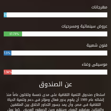
مهرجانات
2%
عروض سينمائية ومسرحيات
17.73%
فنون شعبية
7.5%
موسيقى وغناء
7.56%
عن الصندوق
استطاع صندوق التنمية الثقافية على مدى خمسة وثلاثون عاماً منذ
إنشائه عام 1989 أن يقوم بدور فعال ومؤثر فى دعم وتنمية الحياة
الثقافية فى مصر، وأن يمد جسور التحاور الخلاق بين المثقفين
والفنانين بعضهم البعض وبينهم وبين الجمهور العريض ..كما عمل