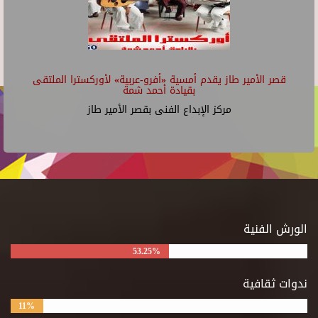
قصر الأمير طاز يقدم أمسية «أفرو-عربية» لأوركسترا الملتقى
بقيادة أحمد شمة
مركز الإبداع الفنى بقصر الأمير طاز
الورش الفنية
53.25%
ندوات ثقافية
11%