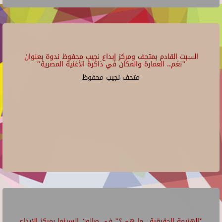
السبت القادم بمتحف ومركز إبداع نجيب محفوظ ندوة بعنوان
"نغم.. العمارة والمكان في ذاكرة الأغنية المصرية"
متحف نجيب محفوظ
"الهزيمة الحقيقية.. ما هي؟" في صالون السينما بمركز الإبداع