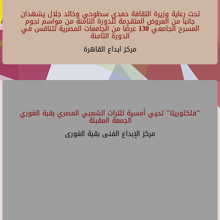
تحت رعاية وزيرة الثقافة حمدي سطوحي وخالد جلال يشهدان
جانبا من العروض المتقدمة للدورة الثامنة من مواسم نجوم
المسرح الجامعي 130 عرضًا من الجامعات المصرية تتنافس في
الدورة الثامنة
مركز ابداع القاهرة
"فلكلوريتا" تحيي أمسية للتراث الشعبي المصري بقبة الغوري
الجمعة المقبلة
مركز الإبداع الفنى بقبة الغورى