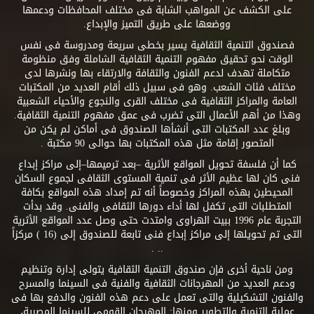
على الكشف عن المواهب الشابة فى مختلف المحافظات ودعمها
ووضعها على طريق التميز والإبداع.
فصندوق التنمية الثقافية يسير بخطى سريعة ومدروسة فى نفس
الوقت نحو تحقيق مفهوم التنمية الثقافية الشاملة وفق منظومة
متكاملة تهدف لدعم الفنون والثقافة والارتقاء بها ونشرها لدى
مختلف فئات الشعب. وهو فى سبيل ذلك أقام العديد من المكتبات
العامة والمراكز الثقافية فى مختلف القرى والنجوع والأحياء الشعبية
وهذا من أهم الأعمال التى تضرب فى عمق مفهوم التنمية الثقافية.
وبلغ عدد المكتبات التى أنشأها الصندوق فى أماكن لم يكن من
المتصور إقامة مثل هذه المكتبات بها حوالى 90 مكتبة .
كما أن فلسفة تحويل المواقع الأثرية –بعد ترميمها–إلى مراكز إبداع
فنى كان لها عظيم الأثر فى تنمية المستوى الثقافى لجموع السكان
المحيطين بهذه المراكز وخصوصاً أنه تم إمداد هذه المواقع بكافة
المتطلبات التى تكفل لها أداء دورها الثقافى والفنى. وقد بدأت
التجربة عام 1996 ببيت الهراوى وامتدت حتى وصل عدد المواقع الأثرية
التى تم تحويلها إلى مراكز إبداع فنى تابعة للصندوق إلى (16 ) مركزاً
.. .
ومن ناحية أخرى فإن صندوق التنمية الثقافية يتولى إدارة وتنظيم
ودعم العديد من المهرجانات الثقافية والفنية فى السينما والمسرح
والفنون التشكيلية والتى تعمل على دعم هذه الفنون والدفع بها فى
عملية التنمية والتطوير ومنها: المهرجان القومى للسينما المصرية،