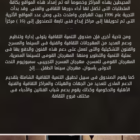
المحيطين بهذه المراكز وخصوصاً أنه تم إمداد هذه المواقع بكافة
المتطلبات التى تكفل لها أداء دورها الثقافى والفنى. وقد بدأت
التجربة عام 1996 ببيت الهراوى وامتدت حتى وصل عدد المواقع الأثرية
التى تم تحويلها إلى مراكز إبداع فنى تابعة للصندوق إلى (16 ) مركزاً
.. .
ومن ناحية أخرى فإن صندوق التنمية الثقافية يتولى إدارة وتنظيم
ودعم العديد من المهرجانات الثقافية والفنية فى السينما والمسرح
والفنون التشكيلية والتى تعمل على دعم هذه الفنون والدفع بها فى
عملية التنمية والتطوير ومنها: المهرجان القومى للسينما المصرية،
المهرجان القومى للمسرح، مهرجان المسرح التجريبى، سمبوزيوم النحت
الدولى بأسوان، مهرجان سينما الطفل.....إلخ
كما يقوم الصندوق فى سبيل تحقيق التنمية الثقافية الشاملة بتقديم
الدعم المادى للعديد من الجهات والهيئات والمراكز الثقافية والفنية
الأهلية والحكومية وكذلك يقوم بدعم شباب الفنانين والأدباء فى
مختلف فروع الثقافة.