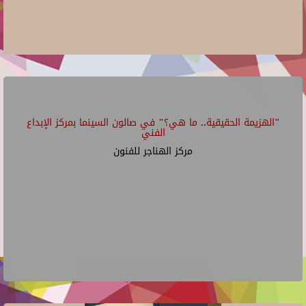
"الهزيمة الحقيقية.. ما هي؟" في صالون السينما بمركز الإبداع
الفني
مركز الهناجر للفنون