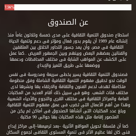
7.56%
عن الصندوق
استطاع صندوق التنمية الثقافية على مدى خمسة وثلاثون عاماً منذ
إنشائه عام 1989 أن يقوم بدور فعال ومؤثر فى دعم وتنمية الحياة
الثقافية فى مصر، وأن يمد جسور التحاور الخلاق بين المثقفين
والفنانين بعضهم البعض وبينهم وبين الجمهور العريض ..كما عمل
على الكشف عن المواهب الشابة فى مختلف المحافظات ودعمها
ووضعها على طريق التميز والإبداع.
فصندوق التنمية الثقافية يسير بخطى سريعة ومدروسة فى نفس
الوقت نحو تحقيق مفهوم التنمية الثقافية الشاملة وفق منظومة
متكاملة تهدف لدعم الفنون والثقافة والارتقاء بها ونشرها لدى
مختلف فئات الشعب. وهو فى سبيل ذلك أقام العديد من المكتبات
العامة والمراكز الثقافية فى مختلف القرى والنجوع والأحياء الشعبية
وهذا من أهم الأعمال التى تضرب فى عمق مفهوم التنمية الثقافية.
وبلغ عدد المكتبات التى أنشأها الصندوق فى أماكن لم يكن من
المتصور إقامة مثل هذه المكتبات بها حوالى 90 مكتبة .
كما أن فلسفة تحويل المواقع الأثرية –بعد ترميمها–إلى مراكز إبداع
فنى كان لها عظيم الأثر فى تنمية المستوى الثقافى لجموع السكان