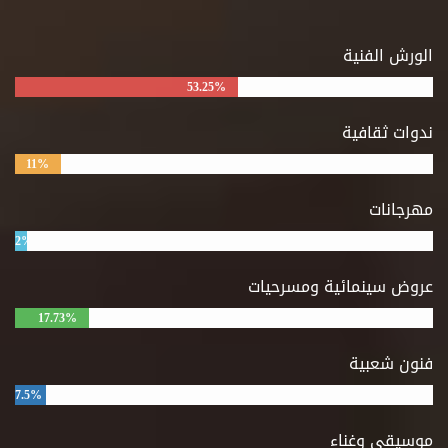
الورش الفنية
53.25%
ندوات ثقافية
11%
مهرجانات
2%
عروض سينمائية ومسرحيات
17.73%
فنون شعبية
7.5%
موسيقى وغناء