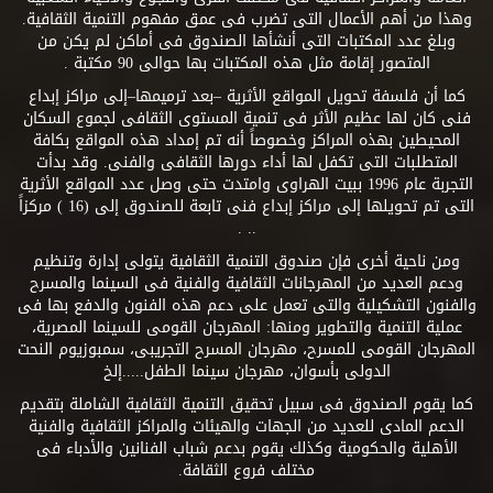
وهذا من أهم الأعمال التى تضرب فى عمق مفهوم التنمية الثقافية.
وبلغ عدد المكتبات التى أنشأها الصندوق فى أماكن لم يكن من
المتصور إقامة مثل هذه المكتبات بها حوالى 90 مكتبة .
كما أن فلسفة تحويل المواقع الأثرية –بعد ترميمها–إلى مراكز إبداع
فنى كان لها عظيم الأثر فى تنمية المستوى الثقافى لجموع السكان
المحيطين بهذه المراكز وخصوصاً أنه تم إمداد هذه المواقع بكافة
المتطلبات التى تكفل لها أداء دورها الثقافى والفنى. وقد بدأت
التجربة عام 1996 ببيت الهراوى وامتدت حتى وصل عدد المواقع الأثرية
التى تم تحويلها إلى مراكز إبداع فنى تابعة للصندوق إلى (16 ) مركزاً
.. .
ومن ناحية أخرى فإن صندوق التنمية الثقافية يتولى إدارة وتنظيم
ودعم العديد من المهرجانات الثقافية والفنية فى السينما والمسرح
والفنون التشكيلية والتى تعمل على دعم هذه الفنون والدفع بها فى
عملية التنمية والتطوير ومنها: المهرجان القومى للسينما المصرية،
المهرجان القومى للمسرح، مهرجان المسرح التجريبى، سمبوزيوم النحت
الدولى بأسوان، مهرجان سينما الطفل.....إلخ
كما يقوم الصندوق فى سبيل تحقيق التنمية الثقافية الشاملة بتقديم
الدعم المادى للعديد من الجهات والهيئات والمراكز الثقافية والفنية
الأهلية والحكومية وكذلك يقوم بدعم شباب الفنانين والأدباء فى
مختلف فروع الثقافة.