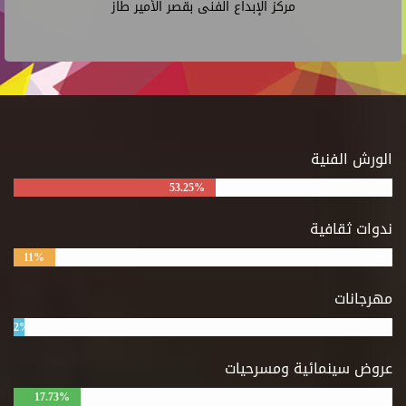
مركز الإبداع الفنى بقصر الأمير طاز
الورش الفنية
53.25%
ندوات ثقافية
11%
مهرجانات
2%
عروض سينمائية ومسرحيات
17.73%