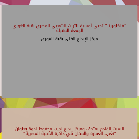
"فلكلوريتا" تحيي أمسية للتراث الشعبي المصري بقبة الغوري
الجمعة المقبلة
مركز الإبداع الفنى بقبة الغورى
السبت القادم بمتحف ومركز إبداع نجيب محفوظ ندوة بعنوان
"نغم.. العمارة والمكان في ذاكرة الأغنية المصرية"