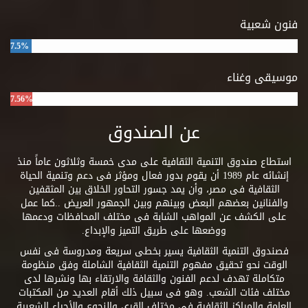
فنون شعبية
7.5%
موسيقى وغناء
7.56%
عن الصندوق
استطاع صندوق التنمية الثقافية على مدى خمسة وثلاثون عاماً منذ
إنشائه عام 1989 أن يقوم بدور فعال ومؤثر فى دعم وتنمية الحياة
الثقافية فى مصر، وأن يمد جسور التحاور الخلاق بين المثقفين
والفنانين بعضهم البعض وبينهم وبين الجمهور العريض ..كما عمل
على الكشف عن المواهب الشابة فى مختلف المحافظات ودعمها
ووضعها على طريق التميز والإبداع.
فصندوق التنمية الثقافية يسير بخطى سريعة ومدروسة فى نفس
الوقت نحو تحقيق مفهوم التنمية الثقافية الشاملة وفق منظومة
متكاملة تهدف لدعم الفنون والثقافة والارتقاء بها ونشرها لدى
مختلف فئات الشعب. وهو فى سبيل ذلك أقام العديد من المكتبات
العامة والمراكز الثقافية فى مختلف القرى والنجوع والأحياء الشعبية