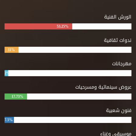
الورش الفنية
53.25%
ندوات ثقافية
11%
مهرجانات
2%
عروض سينمائية ومسرحيات
17.73%
فنون شعبية
7.5%
موسيقى وغناء