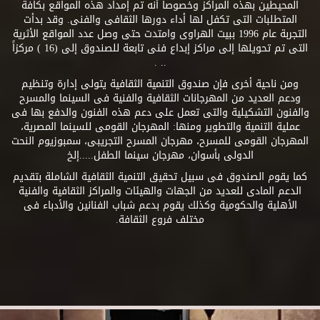
المحيطين بهذه المراكز وخصوصاً أنه تم إمداد هذه المواقع بكافة
المتطلبات التى تكفل لها أداء دورها الثقافى والفنى. وقد بدأت
التجربة عام 1996 ببيت الهراوى وامتدت حتى وصل عدد المواقع الأثرية
التى تم تحويلها إلى مراكز إبداع فنى تابعة للصندوق إلى (16 ) مركزاً
.. .
ومن ناحية أخرى فإن صندوق التنمية الثقافية يتولى إدارة وتنظيم
ودعم العديد من المهرجانات الثقافية والفنية فى السينما والمسرح
والفنون التشكيلية والتى تعمل على دعم هذه الفنون والدفع بها فى
عملية التنمية والتطوير ومنها: المهرجان القومى للسينما المصرية،
المهرجان القومى للمسرح، مهرجان المسرح التجريبى، سمبوزيوم النحت
الدولى بأسوان، مهرجان سينما الطفل.....إلخ
كما يقوم الصندوق فى سبيل تحقيق التنمية الثقافية الشاملة بتقديم
الدعم المادى للعديد من الجهات والهيئات والمراكز الثقافية والفنية
الأهلية والحكومية وكذلك يقوم بدعم شباب الفنانين والأدباء فى
مختلف فروع الثقافة.