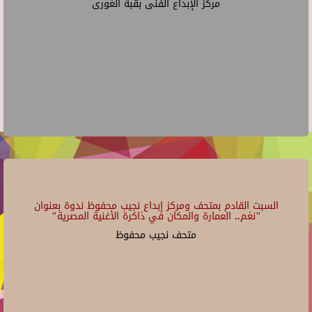
مركز الإبداع الفنى بقبة الغورى
السبت القادم بمتحف ومركز إبداع نجيب محفوظ ندوة بعنوان
"نغم.. العمارة والمكان في ذاكرة الأغنية المصرية"
متحف نجيب محفوظ