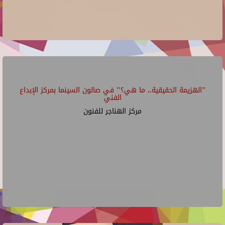
"الهزيمة الحقيقية.. ما هي؟" في صالون السينما بمركز الإبداع
الفني
مركز الهناجر للفنون