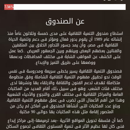
7.56%
عن الصندوق
استطاع صندوق التنمية الثقافية على مدى خمسة وثلاثون عاماً منذ
إنشائه عام 1989 أن يقوم بدور فعال ومؤثر فى دعم وتنمية الحياة
الثقافية فى مصر، وأن يمد جسور التحاور الخلاق بين المثقفين
والفنانين بعضهم البعض وبينهم وبين الجمهور العريض ..كما عمل
على الكشف عن المواهب الشابة فى مختلف المحافظات ودعمها
ووضعها على طريق التميز والإبداع.
فصندوق التنمية الثقافية يسير بخطى سريعة ومدروسة فى نفس
الوقت نحو تحقيق مفهوم التنمية الثقافية الشاملة وفق منظومة
متكاملة تهدف لدعم الفنون والثقافة والارتقاء بها ونشرها لدى
مختلف فئات الشعب. وهو فى سبيل ذلك أقام العديد من المكتبات
العامة والمراكز الثقافية فى مختلف القرى والنجوع والأحياء الشعبية
وهذا من أهم الأعمال التى تضرب فى عمق مفهوم التنمية الثقافية.
وبلغ عدد المكتبات التى أنشأها الصندوق فى أماكن لم يكن من
المتصور إقامة مثل هذه المكتبات بها حوالى 90 مكتبة .
كما أن فلسفة تحويل المواقع الأثرية –بعد ترميمها–إلى مراكز إبداع
فنى كان لها عظيم الأثر فى تنمية المستوى الثقافى لجموع السكان