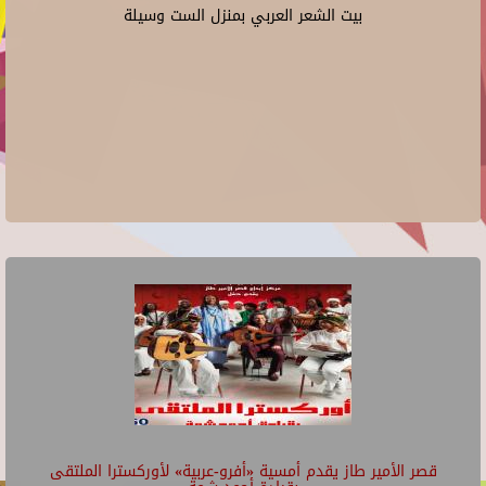
بيت الشعر العربي بمنزل الست وسيلة
قصر الأمير طاز يقدم أمسية «أفرو-عربية» لأوركسترا الملتقى