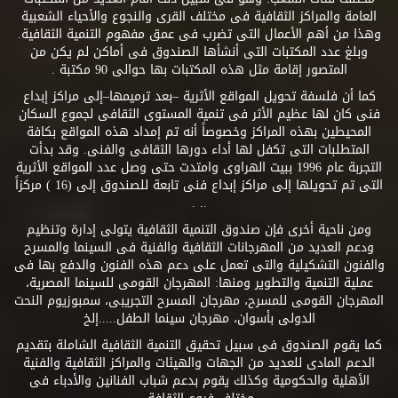
العامة والمراكز الثقافية فى مختلف القرى والنجوع والأحياء الشعبية
وهذا من أهم الأعمال التى تضرب فى عمق مفهوم التنمية الثقافية.
وبلغ عدد المكتبات التى أنشأها الصندوق فى أماكن لم يكن من
المتصور إقامة مثل هذه المكتبات بها حوالى 90 مكتبة .
كما أن فلسفة تحويل المواقع الأثرية –بعد ترميمها–إلى مراكز إبداع
فنى كان لها عظيم الأثر فى تنمية المستوى الثقافى لجموع السكان
المحيطين بهذه المراكز وخصوصاً أنه تم إمداد هذه المواقع بكافة
المتطلبات التى تكفل لها أداء دورها الثقافى والفنى. وقد بدأت
التجربة عام 1996 ببيت الهراوى وامتدت حتى وصل عدد المواقع الأثرية
التى تم تحويلها إلى مراكز إبداع فنى تابعة للصندوق إلى (16 ) مركزاً
.. .
ومن ناحية أخرى فإن صندوق التنمية الثقافية يتولى إدارة وتنظيم
ودعم العديد من المهرجانات الثقافية والفنية فى السينما والمسرح
والفنون التشكيلية والتى تعمل على دعم هذه الفنون والدفع بها فى
عملية التنمية والتطوير ومنها: المهرجان القومى للسينما المصرية،
المهرجان القومى للمسرح، مهرجان المسرح التجريبى، سمبوزيوم النحت
الدولى بأسوان، مهرجان سينما الطفل.....إلخ
كما يقوم الصندوق فى سبيل تحقيق التنمية الثقافية الشاملة بتقديم
الدعم المادى للعديد من الجهات والهيئات والمراكز الثقافية والفنية
الأهلية والحكومية وكذلك يقوم بدعم شباب الفنانين والأدباء فى