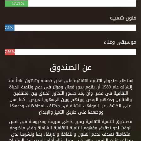
17.73%
فنون شعبية
7.5%
موسيقى وغناء
7.56%
عن الصندوق
استطاع صندوق التنمية الثقافية على مدى خمسة وثلاثون عاماً منذ
إنشائه عام 1989 أن يقوم بدور فعال ومؤثر فى دعم وتنمية الحياة
الثقافية فى مصر، وأن يمد جسور التحاور الخلاق بين المثقفين
والفنانين بعضهم البعض وبينهم وبين الجمهور العريض ..كما عمل
على الكشف عن المواهب الشابة فى مختلف المحافظات ودعمها
ووضعها على طريق التميز والإبداع.
فصندوق التنمية الثقافية يسير بخطى سريعة ومدروسة فى نفس
الوقت نحو تحقيق مفهوم التنمية الثقافية الشاملة وفق منظومة
متكاملة تهدف لدعم الفنون والثقافة والارتقاء بها ونشرها لدى
مختلف فئات الشعب. وهو فى سبيل ذلك أقام العديد من المكتبات