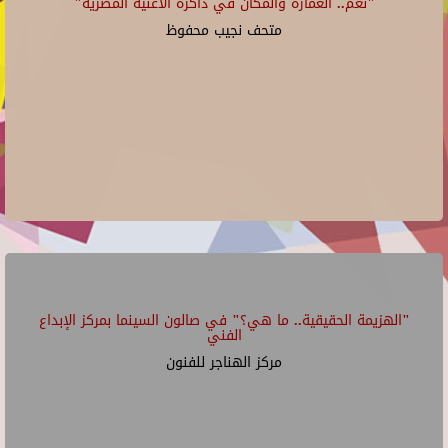
"نغم.. العمارة والمكان في ذاكرة الأغنية المصرية"
متحف نجيب محفوظ
"الهزيمة الحقيقية.. ما هي؟" في صالون السينما بمركز الإبداع
الفني
مركز الهناجر للفنون