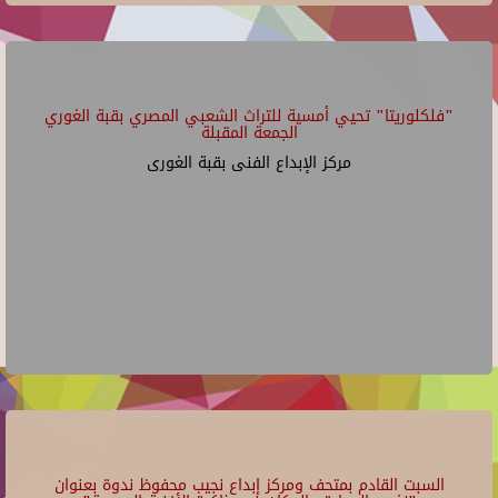
"فلكلوريتا" تحيي أمسية للتراث الشعبي المصري بقبة الغوري
الجمعة المقبلة
مركز الإبداع الفنى بقبة الغورى
السبت القادم بمتحف ومركز إبداع نجيب محفوظ ندوة بعنوان