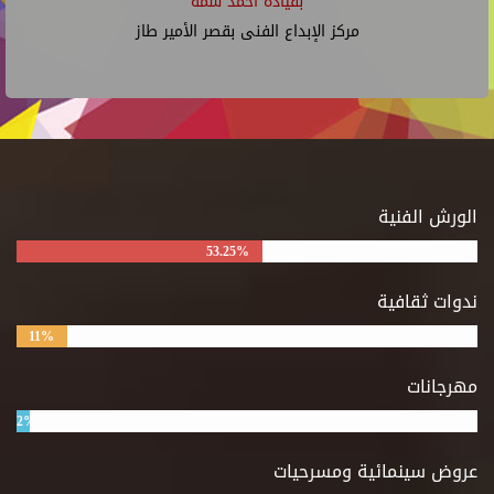
بقيادة أحمد شمة
مركز الإبداع الفنى بقصر الأمير طاز
الورش الفنية
53.25%
ندوات ثقافية
11%
مهرجانات
2%
عروض سينمائية ومسرحيات