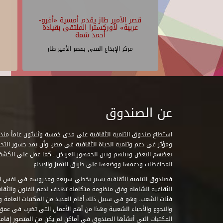
قصر الأمير طاز يقدم أمسية «أفرو-
عربية» لأوركسترا الملتقى بقيادة
أحمد شمة
مركز الإبداع الفنى بقصر الأمير طاز
عن الصندوق
ومؤثر فى دعم وتنمية الحياة الثقافية فى مصر، وأن يمد جسور التحاو
بعضهم البعض وبينهم وبين الجمهور العريض ..كما عمل على الكش
المحافظات ودعمها ووضعها على طريق التميز والإبداع.
فصندوق التنمية الثقافية يسير بخطى سريعة ومدروسة فى نفس ال
الثقافية الشاملة وفق منظومة متكاملة تهدف لدعم الفنون والثقاف
فئات الشعب. وهو فى سبيل ذلك أقام العديد من المكتبات العامة وا
والنجوع والأحياء الشعبية وهذا من أهم الأعمال التى تضرب فى عمق 