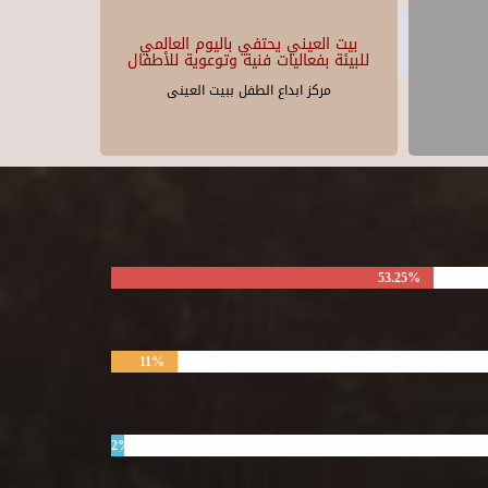
بيت العيني يحتفي باليوم العالمي
للبيئة بفعاليات فنية وتوعوية للأطفال
مركز ابداع الطفل ببيت العينى
53.25%
11%
2%