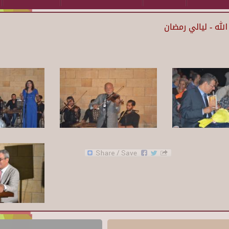
له - ليالي رمضان