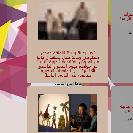
تراث
الجمعة
رى
تحت رعاية وزيرة الثقافة حمدي
سطوحي وخالد جلال يشهدان جانبا
من العروض المتقدمة للدورة الثامنة
من مواسم نجوم المسرح الجامعي
130 عرضًا من الجامعات المصرية
تتنافس في الدورة الثامنة
مركز ابداع القاهرة
غنائية
قبل
يمى