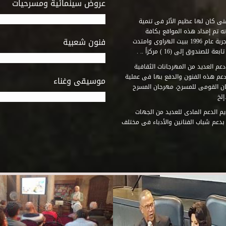
عروض سينمائية ومسرحيات
فنى كان لها عظيم الأثر فى تنمية
ه تم إمداد هذه المواقع بكافة
فنون شعبية
المتطلبات التى تكفل لها أداء دورها الثقافى والفنى. وقد بدأت التجربة عام 1996 ببيت الهراوى وامتدت
وق إلى (16 ) مركزاً .. .
عم العديد من المهرجانات الثقافية
دعم هذه الفنون والدفع بها فى عملية
موسيقى وغناء
جان القومى للمسرح، مهرجان المسرح
إلخ
م الدعم المادى للعديد من الجهات
 بدعم شباب الفنانين والأدباء فى مختلف