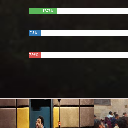
17.73%
7.5%
7.56%