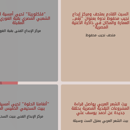
السبت القادم بمتحف ومركز إبداع
"فلكلوريتا" تحيي أمسية لل
نجيب محفوظ ندوة بعنوان "نغم..
الشعبي المصري بقبة الغوري 
العمارة والمكان في ذاكرة الأغنية
المقبلة
المصرية"
مركز الإبداع الفنى بقبة الغو
متحف نجيب محفوظ
بيت الشعر العربي يواصل قراءة
"أنغامنا الحلوة" تحيي أمسية 
المشروعات النقدية المصرية بحلقة
ببيت السحيمي الخميس الم
جديدة عن أحمد يوسف علي
مركز الإبداع الفنى ببيت السح
بيت الشعر العربي بمنزل الست وسيلة