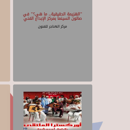
"الهزيمة الحقيقية.. ما هي؟" في
صالون السينما بمركز الإبداع الفني
مركز الهناجر للفنون