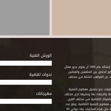
الورش الفنية
استطاع صندوق التنمية الثقافية على مدى خمسة وثلاثون عاماً منذ إنشائه عام 1989 أن يقوم بدور فعال
ر الخلاق بين المثقفين والفنانين
ندوات ثقافية
ف عن المواهب الشابة فى مختلف
وقت نحو تحقيق مفهوم التنمية
مهرجانات
ة والارتقاء بها ونشرها لدى مختلف
لمراكز الثقافية فى مختلف القرى
مفهوم التنمية الثقافية. وبلغ عدد
المكتبات التى أنشأها الصندوق فى أماكن لم يكن من المتصور إقامة مثل هذه المكتبات بها حوالى 90