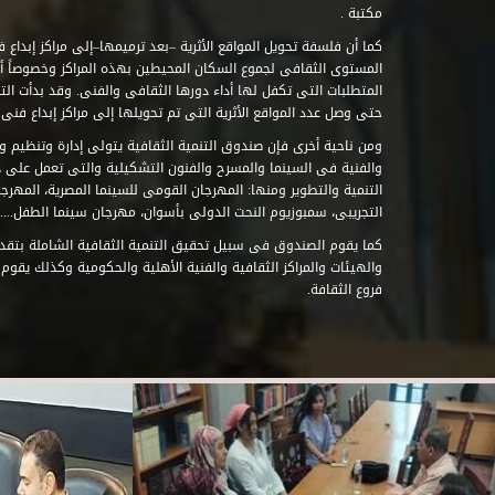
مكتبة .
كما أن فلسفة تحويل المواقع الأثرية –بعد ترميمها–إلى مراكز إبداع 
المستوى الثقافى لجموع السكان المحيطين بهذه المراكز وخصوصاً أن
حتى وصل عدد المواقع الأثرية التى تم تحويلها إلى مراكز إبداع فنى تابعة للصند
ومن ناحية أخرى فإن صندوق التنمية الثقافية يتولى إدارة وتنظيم ود
والفنية فى السينما والمسرح والفنون التشكيلية والتى تعمل على 
التنمية والتطوير ومنها: المهرجان القومى للسينما المصرية، المهر
التجريبى، سمبوزيوم النحت الدولى بأسوان، مهرجان سينما الطفل.....
كما يقوم الصندوق فى سبيل تحقيق التنمية الثقافية الشاملة بتقدي
والهيئات والمراكز الثقافية والفنية الأهلية والحكومية وكذلك يقوم
فروع الثقافة.