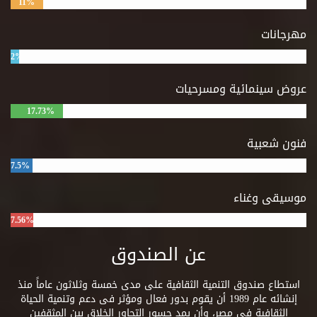
11%
مهرجانات
2%
عروض سينمائية ومسرحيات
17.73%
فنون شعبية
7.5%
موسيقى وغناء
7.56%
عن الصندوق
استطاع صندوق التنمية الثقافية على مدى خمسة وثلاثون عاماً منذ
إنشائه عام 1989 أن يقوم بدور فعال ومؤثر فى دعم وتنمية الحياة
الثقافية فى مصر، وأن يمد جسور التحاور الخلاق بين المثقفين