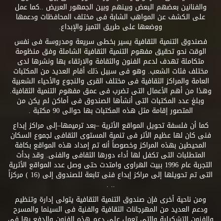
والفنانين بعضهم البعض وبينهم وبين الجمهور العريض ..كما عمل
على الكشف عن المواهب الشابة فى مختلف المحافظات ودعمها
ووضعها على طريق التميز والإبداع.
فصندوق التنمية الثقافية يسير بخطى سريعة ومدروسة فى نفس
الوقت نحو تحقيق مفهوم التنمية الثقافية الشاملة وفق منظومة
متكاملة تهدف لدعم الفنون والثقافة والارتقاء بها ونشرها لدى
مختلف فئات الشعب. وهو فى سبيل ذلك أقام العديد من المكتبات
العامة والمراكز الثقافية فى مختلف القرى والنجوع والأحياء الشعبية
وهذا من أهم الأعمال التى تضرب فى عمق مفهوم التنمية الثقافية.
وبلغ عدد المكتبات التى أنشأها الصندوق فى أماكن لم يكن من
المتصور إقامة مثل هذه المكتبات بها حوالى 90 مكتبة .
كما أن فلسفة تحويل المواقع الأثرية –بعد ترميمها–إلى مراكز إبداع
فنى كان لها عظيم الأثر فى تنمية المستوى الثقافى لجموع السكان
المحيطين بهذه المراكز وخصوصاً أنه تم إمداد هذه المواقع بكافة
المتطلبات التى تكفل لها أداء دورها الثقافى والفنى. وقد بدأت
التجربة عام 1996 ببيت الهراوى وامتدت حتى وصل عدد المواقع الأثرية
التى تم تحويلها إلى مراكز إبداع فنى تابعة للصندوق إلى (16 ) مركزاً
.. .
ومن ناحية أخرى فإن صندوق التنمية الثقافية يتولى إدارة وتنظيم
ودعم العديد من المهرجانات الثقافية والفنية فى السينما والمسرح
والفنون التشكيلية والتى تعمل على دعم هذه الفنون والدفع بها فى