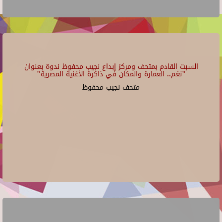
السبت القادم بمتحف ومركز إبداع نجيب محفوظ ندوة بعنوان
"نغم.. العمارة والمكان في ذاكرة الأغنية المصرية"
متحف نجيب محفوظ