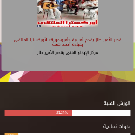
قصر الأمير طاز يقدم أمسية «أفرو-عربية» لأوركسترا الملتقى
بقيادة أحمد شمة
مركز الإبداع الفنى بقصر الأمير طاز
الورش الفنية
53.25%
ندوات ثقافية