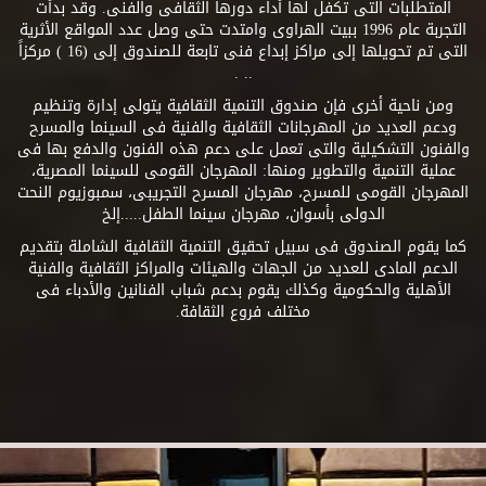
المتطلبات التى تكفل لها أداء دورها الثقافى والفنى. وقد بدأت
التجربة عام 1996 ببيت الهراوى وامتدت حتى وصل عدد المواقع الأثرية
التى تم تحويلها إلى مراكز إبداع فنى تابعة للصندوق إلى (16 ) مركزاً
.. .
ومن ناحية أخرى فإن صندوق التنمية الثقافية يتولى إدارة وتنظيم
ودعم العديد من المهرجانات الثقافية والفنية فى السينما والمسرح
والفنون التشكيلية والتى تعمل على دعم هذه الفنون والدفع بها فى
عملية التنمية والتطوير ومنها: المهرجان القومى للسينما المصرية،
المهرجان القومى للمسرح، مهرجان المسرح التجريبى، سمبوزيوم النحت
الدولى بأسوان، مهرجان سينما الطفل.....إلخ
كما يقوم الصندوق فى سبيل تحقيق التنمية الثقافية الشاملة بتقديم
الدعم المادى للعديد من الجهات والهيئات والمراكز الثقافية والفنية
الأهلية والحكومية وكذلك يقوم بدعم شباب الفنانين والأدباء فى
مختلف فروع الثقافة.