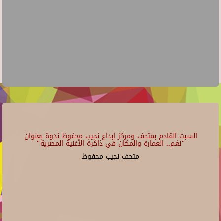
السبت القادم بمتحف ومركز إبداع نجيب محفوظ ندوة بعنوان
"نغم.. العمارة والمكان في ذاكرة الأغنية المصرية"
متحف نجيب محفوظ