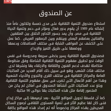
7.56%
عن الصندوق
استطاع صندوق التنمية الثقافية على مدى خمسة وثلاثون عاماً منذ
إنشائه عام 1989 أن يقوم بدور فعال ومؤثر فى دعم وتنمية الحياة
الثقافية فى مصر، وأن يمد جسور التحاور الخلاق بين المثقفين
والفنانين بعضهم البعض وبينهم وبين الجمهور العريض ..كما عمل
على الكشف عن المواهب الشابة فى مختلف المحافظات ودعمها
ووضعها على طريق التميز والإبداع.
فصندوق التنمية الثقافية يسير بخطى سريعة ومدروسة فى نفس
الوقت نحو تحقيق مفهوم التنمية الثقافية الشاملة وفق منظومة
متكاملة تهدف لدعم الفنون والثقافة والارتقاء بها ونشرها لدى
مختلف فئات الشعب. وهو فى سبيل ذلك أقام العديد من المكتبات
العامة والمراكز الثقافية فى مختلف القرى والنجوع والأحياء الشعبية
وهذا من أهم الأعمال التى تضرب فى عمق مفهوم التنمية الثقافية.
وبلغ عدد المكتبات التى أنشأها الصندوق فى أماكن لم يكن من
المتصور إقامة مثل هذه المكتبات بها حوالى 90 مكتبة .
كما أن فلسفة تحويل المواقع الأثرية –بعد ترميمها–إلى مراكز إبداع
فنى كان لها عظيم الأثر فى تنمية المستوى الثقافى لجموع السكان
المحيطين بهذه المراكز وخصوصاً أنه تم إمداد هذه المواقع بكافة