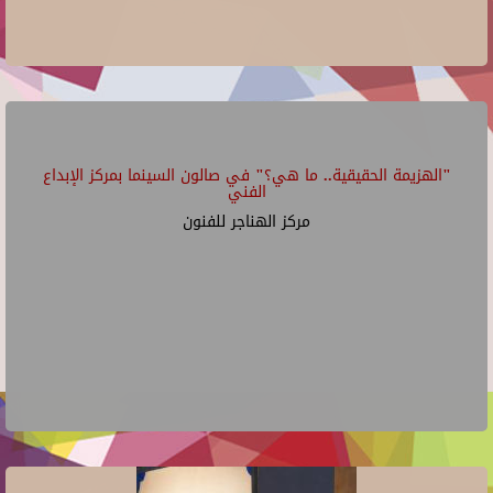
"الهزيمة الحقيقية.. ما هي؟" في صالون السينما بمركز الإبداع
الفني
مركز الهناجر للفنون