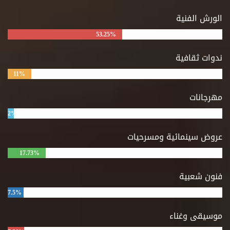
الورش الفنية
53.25%
ندوات ثقافية
11%
مهرجانات
2%
عروض سينمائية ومسرحيات
17.73%
فنون شعبية
7.5%
موسيقى وغناء