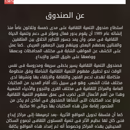
7.56%
عن الصندوق
استطاع صندوق التنمية الثقافية على مدى خمسة وثلاثون عاماً منذ
إنشائه عام 1989 أن يقوم بدور فعال ومؤثر فى دعم وتنمية الحياة
الثقافية فى مصر، وأن يمد جسور التحاور الخلاق بين المثقفين
والفنانين بعضهم البعض وبينهم وبين الجمهور العريض ..كما عمل
على الكشف عن المواهب الشابة فى مختلف المحافظات ودعمها
ووضعها على طريق التميز والإبداع.
فصندوق التنمية الثقافية يسير بخطى سريعة ومدروسة فى نفس
الوقت نحو تحقيق مفهوم التنمية الثقافية الشاملة وفق منظومة
متكاملة تهدف لدعم الفنون والثقافة والارتقاء بها ونشرها لدى
مختلف فئات الشعب. وهو فى سبيل ذلك أقام العديد من المكتبات
العامة والمراكز الثقافية فى مختلف القرى والنجوع والأحياء الشعبية
وهذا من أهم الأعمال التى تضرب فى عمق مفهوم التنمية الثقافية.
وبلغ عدد المكتبات التى أنشأها الصندوق فى أماكن لم يكن من
المتصور إقامة مثل هذه المكتبات بها حوالى 90 مكتبة .
كما أن فلسفة تحويل المواقع الأثرية –بعد ترميمها–إلى مراكز إبداع
فنى كان لها عظيم الأثر فى تنمية المستوى الثقافى لجموع السكان
المحيطين بهذه المراكز وخصوصاً أنه تم إمداد هذه المواقع بكافة