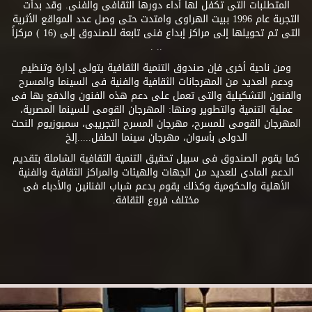
المتطلبات التى تكفل لها أداء دورها الثقافى والفنى. وقد بدأت
التجربة عام 1996 ببيت الهراوى وامتدت حتى وصل عدد المواقع الأثرية
التى تم تحويلها إلى مراكز إبداع فنى تابعة للصندوق إلى (16 ) مركزاً
.. .
ومن ناحية أخرى فإن صندوق التنمية الثقافية يتولى إدارة وتنظيم
ودعم العديد من المهرجانات الثقافية والفنية فى السينما والمسرح
والفنون التشكيلية والتى تعمل على دعم هذه الفنون والدفع بها فى
عملية التنمية والتطوير ومنها: المهرجان القومى للسينما المصرية،
المهرجان القومى للمسرح، مهرجان المسرح التجريبى، سمبوزيوم النحت
الدولى بأسوان، مهرجان سينما الطفل.....إلخ
كما يقوم الصندوق فى سبيل تحقيق التنمية الثقافية الشاملة بتقديم
الدعم المادى للعديد من الجهات والهيئات والمراكز الثقافية والفنية
الأهلية والحكومية وكذلك يقوم بدعم شباب الفنانين والأدباء فى
مختلف فروع الثقافة.