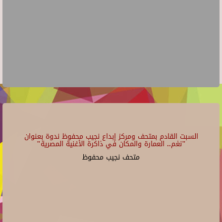
السبت القادم بمتحف ومركز إبداع نجيب محفوظ ندوة بعنوان
"نغم.. العمارة والمكان في ذاكرة الأغنية المصرية"
متحف نجيب محفوظ