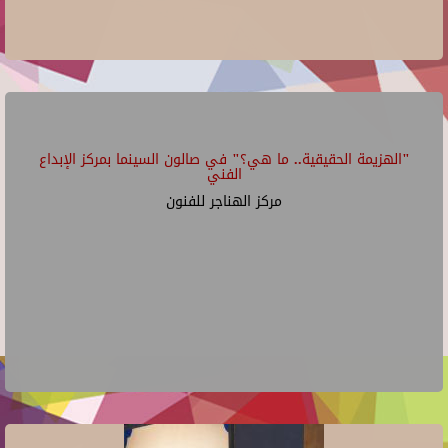
"الهزيمة الحقيقية.. ما هي؟" في صالون السينما بمركز الإبداع
الفني
مركز الهناجر للفنون