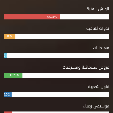
الورش الفنية
53.25%
ندوات ثقافية
11%
مهرجانات
2%
عروض سينمائية ومسرحيات
17.73%
فنون شعبية
7.5%
موسيقى وغناء