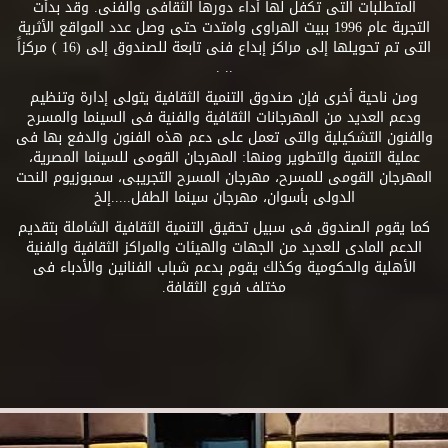
المتطلبات التى تكفل لها أداء دورها الثقافى والفنى. وقد بدأت
التجربة عام 1996 ببيت الهراوى وامتدت حتى وصل عدد المواقع الأثرية
التى تم تحويلها إلى مراكز إبداع فنى تابعة للصندوق إلى (16 ) مركزاً
.. .
ومن ناحية أخرى فإن صندوق التنمية الثقافية يتولى إدارة وتنظيم
ودعم العديد من المهرجانات الثقافية والفنية فى السينما والمسرح
والفنون التشكيلية والتى تعمل على دعم هذه الفنون والدفع بها فى
عملية التنمية والتطوير ومنها: المهرجان القومى للسينما المصرية،
المهرجان القومى للمسرح، مهرجان المسرح التجريبى، سمبوزيوم النحت
الدولى بأسوان، مهرجان سينما الطفل.....إلخ
كما يقوم الصندوق فى سبيل تحقيق التنمية الثقافية الشاملة بتقديم
الدعم المادى للعديد من الجهات والهيئات والمراكز الثقافية والفنية
الأهلية والحكومية وكذلك يقوم بدعم شباب الفنانين والأدباء فى
مختلف فروع الثقافة.