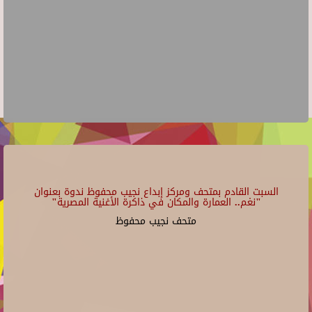
السبت القادم بمتحف ومركز إبداع نجيب محفوظ ندوة بعنوان
"نغم.. العمارة والمكان في ذاكرة الأغنية المصرية"
متحف نجيب محفوظ