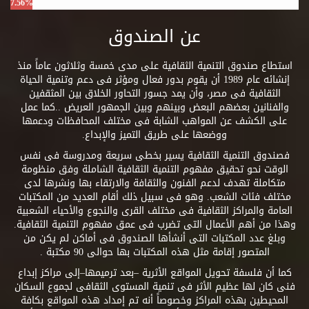
7.56%
عن الصندوق
استطاع صندوق التنمية الثقافية على مدى خمسة وثلاثون عاماً منذ
إنشائه عام 1989 أن يقوم بدور فعال ومؤثر فى دعم وتنمية الحياة
الثقافية فى مصر، وأن يمد جسور التحاور الخلاق بين المثقفين
والفنانين بعضهم البعض وبينهم وبين الجمهور العريض ..كما عمل
على الكشف عن المواهب الشابة فى مختلف المحافظات ودعمها
ووضعها على طريق التميز والإبداع.
فصندوق التنمية الثقافية يسير بخطى سريعة ومدروسة فى نفس
الوقت نحو تحقيق مفهوم التنمية الثقافية الشاملة وفق منظومة
متكاملة تهدف لدعم الفنون والثقافة والارتقاء بها ونشرها لدى
مختلف فئات الشعب. وهو فى سبيل ذلك أقام العديد من المكتبات
العامة والمراكز الثقافية فى مختلف القرى والنجوع والأحياء الشعبية
وهذا من أهم الأعمال التى تضرب فى عمق مفهوم التنمية الثقافية.
وبلغ عدد المكتبات التى أنشأها الصندوق فى أماكن لم يكن من
المتصور إقامة مثل هذه المكتبات بها حوالى 90 مكتبة .
كما أن فلسفة تحويل المواقع الأثرية –بعد ترميمها–إلى مراكز إبداع
فنى كان لها عظيم الأثر فى تنمية المستوى الثقافى لجموع السكان
المحيطين بهذه المراكز وخصوصاً أنه تم إمداد هذه المواقع بكافة