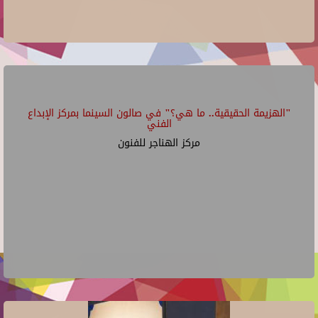
"الهزيمة الحقيقية.. ما هي؟" في صالون السينما بمركز الإبداع
الفني
مركز الهناجر للفنون