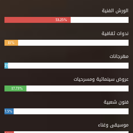
الورش الفنية
53.25%
ندوات ثقافية
11%
مهرجانات
2%
عروض سينمائية ومسرحيات
17.73%
فنون شعبية
7.5%
موسيقى وغناء