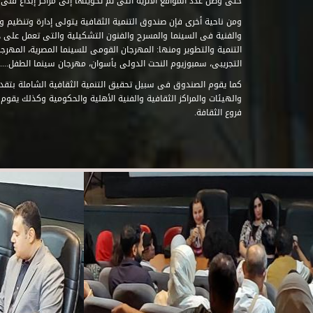
حتى وصل عدد المواقع الأثرية التى تم تحويلها إلى مراكز إبداع فنى تابعة للصند
ومن ناحية أخرى فإن صندوق التنمية الثقافية يتولى إدارة وتنظيم ود
والفنية فى السينما والمسرح والفنون التشكيلية والتى تعمل على 
التنمية والتطوير ومنها: المهرجان القومى للسينما المصرية، المهر
التجريبى، سمبوزيوم النحت الدولى بأسوان، مهرجان سينما الطفل.....
كما يقوم الصندوق فى سبيل تحقيق التنمية الثقافية الشاملة بتقدي
والهيئات والمراكز الثقافية والفنية الأهلية والحكومية وكذلك يقوم
فروع الثقافة.