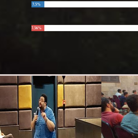
7.5%
7.56%