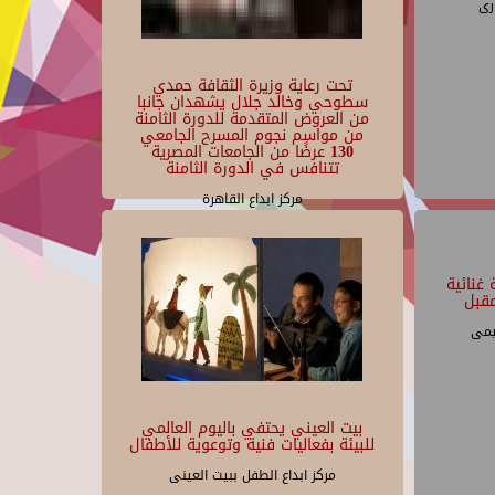
رى
تحت رعاية وزيرة الثقافة حمدي
سطوحي وخالد جلال يشهدان جانبا
من العروض المتقدمة للدورة الثامنة
من مواسم نجوم المسرح الجامعي
130 عرضًا من الجامعات المصرية
تتنافس في الدورة الثامنة
مركز ابداع القاهرة
غنائية
قبل
يمى
بيت العيني يحتفي باليوم العالمي
للبيئة بفعاليات فنية وتوعوية للأطفال
مركز ابداع الطفل ببيت العينى