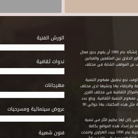
الورش الفنية
استطاع صندوق التنمية الثقافية على مدى خمسة وثلاثون عاماً منذ إنشائه عام 1989 أن يقوم بدور فعال
ر الخلاق بين المثقفين والفنانين
ندوات ثقافية
ف عن المواهب الشابة فى مختلف
وقت نحو تحقيق مفهوم التنمية
مهرجانات
ة والارتقاء بها ونشرها لدى مختلف
لمراكز الثقافية فى مختلف القرى
مفهوم التنمية الثقافية. وبلغ عدد
المكتبات التى أنشأها الصندوق فى أماكن لم يكن من المتصور إقامة مثل هذه المكتبات بها حوالى 90
عروض سينمائية ومسرحيات
فنى كان لها عظيم الأثر فى تنمية
ه تم إمداد هذه المواقع بكافة
فنون شعبية
المتطلبات التى تكفل لها أداء دورها الثقافى والفنى. وقد بدأت التجربة عام 1996 ببيت الهراوى وامتدت