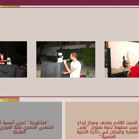
السبت القادم بمتحف ومركز إبداع
"فلكلوريتا" تحيي أمسية لل
نجيب محفوظ ندوة بعنوان "نغم..
الشعبي المصري بقبة الغوري 
العمارة والمكان في ذاكرة الأغنية
المقبلة
المصرية"