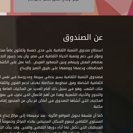
عن الصندوق
ومؤثر فى دعم وتنمية الحياة الثقافية فى مصر، وأن يمد جسور التحاو
بعضهم البعض وبينهم وبين الجمهور العريض ..كما عمل على الكش
المحافظات ودعمها ووضعها على طريق التميز والإبداع.
فصندوق التنمية الثقافية يسير بخطى سريعة ومدروسة فى نفس ال
الثقافية الشاملة وفق منظومة متكاملة تهدف لدعم الفنون والثقاف
فئات الشعب. وهو فى سبيل ذلك أقام العديد من المكتبات العامة وا
والنجوع والأحياء الشعبية وهذا من أهم الأعمال التى تضرب فى عمق 
مكتبة .
كما أن فلسفة تحويل المواقع الأثرية –بعد ترميمها–إلى مراكز إبداع 
المستوى الثقافى لجموع السكان المحيطين بهذه المراكز وخصوصاً أن