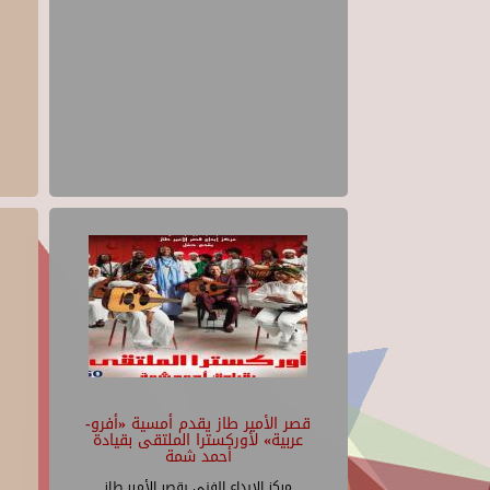
قصر الأمير طاز يقدم أمسية «أفرو-
عربية» لأوركسترا الملتقى بقيادة
أحمد شمة
مركز الإبداع الفنى بقصر الأمير طاز