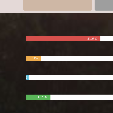
53.25%
11%
2%
17.73%