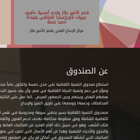
قصر الأمير طاز يقدم أمسية «أفرو-
عربية» لأوركسترا الملتقى بقيادة
أحمد شمة
مركز الإبداع الفنى بقصر الأمير طاز
عن الصندوق
ومؤثر فى دعم وتنمية الحياة الثقافية فى مصر، وأن يمد جسور التحاو
بعضهم البعض وبينهم وبين الجمهور العريض ..كما عمل على الكش
المحافظات ودعمها ووضعها على طريق التميز والإبداع.
فصندوق التنمية الثقافية يسير بخطى سريعة ومدروسة فى نفس ال
الثقافية الشاملة وفق منظومة متكاملة تهدف لدعم الفنون والثقاف
فئات الشعب. وهو فى سبيل ذلك أقام العديد من المكتبات العامة وا
والنجوع والأحياء الشعبية وهذا من أهم الأعمال التى تضرب فى عمق 