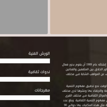
الورش الفنية
استطاع صندوق التنمية الثقافية على مدى خمسة وثلاثون عاماً منذ إنشائه عام 1989 أن يقوم بدور فعال
ر الخلاق بين المثقفين والفنانين
ندوات ثقافية
ف عن المواهب الشابة فى مختلف
وقت نحو تحقيق مفهوم التنمية
مهرجانات
ة والارتقاء بها ونشرها لدى مختلف
لمراكز الثقافية فى مختلف القرى
مفهوم التنمية الثقافية. وبلغ عدد
المكتبات التى أنشأها الصندوق فى أماكن لم يكن من المتصور إقامة مثل هذه المكتبات بها حوالى 90