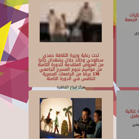
تراث
الجمعة
رى
تحت رعاية وزيرة الثقافة حمدي
سطوحي وخالد جلال يشهدان جانبا
من العروض المتقدمة للدورة الثامنة
من مواسم نجوم المسرح الجامعي
130 عرضًا من الجامعات المصرية
تتنافس في الدورة الثامنة
مركز ابداع القاهرة
غنائية
قبل
يمى