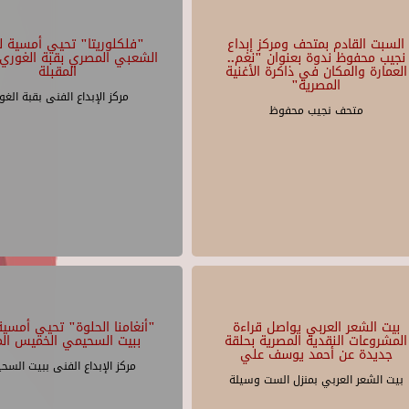
السبت القادم بمتحف ومركز إبداع
"فلكلوريتا" تحيي أمسية لل
نجيب محفوظ ندوة بعنوان "نغم..
الشعبي المصري بقبة الغوري 
العمارة والمكان في ذاكرة الأغنية
المقبلة
المصرية"
مركز الإبداع الفنى بقبة الغو
متحف نجيب محفوظ
بيت الشعر العربي يواصل قراءة
"أنغامنا الحلوة" تحيي أمسية 
المشروعات النقدية المصرية بحلقة
ببيت السحيمي الخميس الم
جديدة عن أحمد يوسف علي
مركز الإبداع الفنى ببيت السح
بيت الشعر العربي بمنزل الست وسيلة