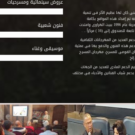
عروض سينمائية ومسرحيات
فنى كان لها عظيم الأثر فى تنمية
ه تم إمداد هذه المواقع بكافة
فنون شعبية
المتطلبات التى تكفل لها أداء دورها الثقافى والفنى. وقد بدأت التجربة عام 1996 ببيت الهراوى وامتدت
وق إلى (16 ) مركزاً .. .
عم العديد من المهرجانات الثقافية
دعم هذه الفنون والدفع بها فى عملية
موسيقى وغناء
جان القومى للمسرح، مهرجان المسرح
إلخ
م الدعم المادى للعديد من الجهات
 بدعم شباب الفنانين والأدباء فى مختلف