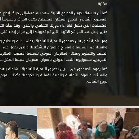
مكتبة .
كما أن فلسفة تحويل المواقع الأثرية –بعد ترميمها–إلى مراكز إبداع 
المستوى الثقافى لجموع السكان المحيطين بهذه المراكز وخصوصاً أن
حتى وصل عدد المواقع الأثرية التى تم تحويلها إلى مراكز إبداع فنى تابعة للصند
ومن ناحية أخرى فإن صندوق التنمية الثقافية يتولى إدارة وتنظيم ود
والفنية فى السينما والمسرح والفنون التشكيلية والتى تعمل على 
التنمية والتطوير ومنها: المهرجان القومى للسينما المصرية، المهر
التجريبى، سمبوزيوم النحت الدولى بأسوان، مهرجان سينما الطفل.....
كما يقوم الصندوق فى سبيل تحقيق التنمية الثقافية الشاملة بتقدي
والهيئات والمراكز الثقافية والفنية الأهلية والحكومية وكذلك يقوم
فروع الثقافة.