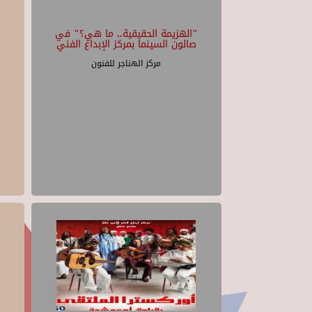
"الهزيمة الحقيقية.. ما هي؟" في
صالون السينما بمركز الإبداع الفني
مركز الهناجر للفنون