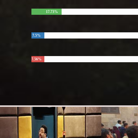
17.73%
7.5%
7.56%