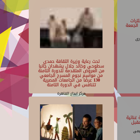
تراث
الجمعة
رى
تحت رعاية وزيرة الثقافة حمدي
سطوحي وخالد جلال يشهدان جانبا
من العروض المتقدمة للدورة الثامنة
من مواسم نجوم المسرح الجامعي
130 عرضًا من الجامعات المصرية
تتنافس في الدورة الثامنة
مركز ابداع القاهرة
غنائية
قبل
يمى