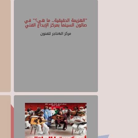
"الهزيمة الحقيقية.. ما هي؟" في
صالون السينما بمركز الإبداع الفني
مركز الهناجر للفنون