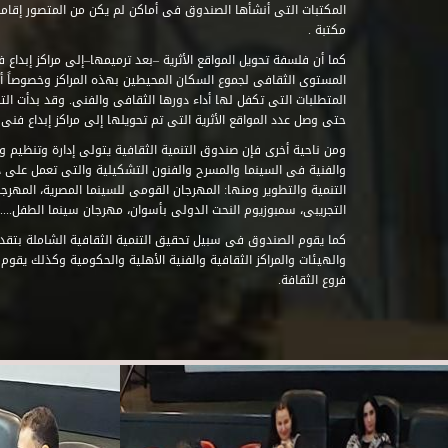
مكتبة .
كما أن فلسفة تحويل المواقع الأثرية –بعد ترميمها–إلى مراكز إبداع 
المستوى الثقافى لجموع السكان المحيطين بهذه المراكز وخصوصاً أن
حتى وصل عدد المواقع الأثرية التى تم تحويلها إلى مراكز إبداع فنى تابعة للصند
ومن ناحية أخرى فإن صندوق التنمية الثقافية يتولى إدارة وتنظيم ود
والفنية فى السينما والمسرح والفنون التشكيلية والتى تعمل على 
التنمية والتطوير ومنها: المهرجان القومى للسينما المصرية، المهر
التجريبى، سمبوزيوم النحت الدولى بأسوان، مهرجان سينما الطفل.....
كما يقوم الصندوق فى سبيل تحقيق التنمية الثقافية الشاملة بتقدي
والهيئات والمراكز الثقافية والفنية الأهلية والحكومية وكذلك يقوم
فروع الثقافة.