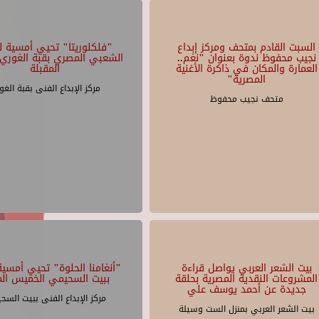
السبت القادم بمتحف ومركز إبداع
"فلكلوريتا" تحيي أمسية لل
نجيب محفوظ ندوة بعنوان "نغم..
الشعبي المصري بقبة الغوري 
العمارة والمكان في ذاكرة الأغنية
المقبلة
المصرية"
مركز الإبداع الفنى بقبة الغو
متحف نجيب محفوظ
بيت الشعر العربي يواصل قراءة
"أنغامنا الحلوة" تحيي أمسية 
المشروعات النقدية المصرية بحلقة
ببيت السحيمي الخميس الم
جديدة عن أحمد يوسف علي
مركز الإبداع الفنى ببيت السح
بيت الشعر العربي بمنزل الست وسيلة