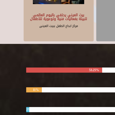
بيت العيني يحتفي باليوم العالمي
للبيئة بفعاليات فنية وتوعوية للأطفال
مركز ابداع الطفل ببيت العينى
53.25%
11%
2%