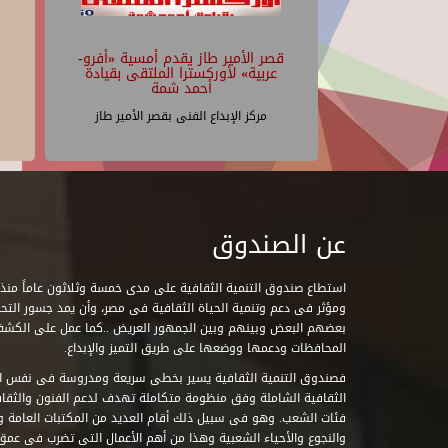
قصر الأمير طاز يقدم أمسية «أفرو-
عربية» لأوركسترا الملتقى بقيادة
أحمد شمة
مركز الإبداع الفنى بقصر الأمير طاز
عن الصندوق
ومؤثر فى دعم وتنمية الحياة الثقافية فى مصر، وأن يمد جسور التحاو
بعضهم البعض وبينهم وبين الجمهور العريض ..كما عمل على الكش
المحافظات ودعمها ووضعها على طريق التميز والإبداع.
فصندوق التنمية الثقافية يسير بخطى سريعة ومدروسة فى نفس ال
الثقافية الشاملة وفق منظومة متكاملة تهدف لدعم الفنون والثقاف
فئات الشعب. وهو فى سبيل ذلك أقام العديد من المكتبات العامة وا
والنجوع والأحياء الشعبية وهذا من أهم الأعمال التى تضرب فى عمق 