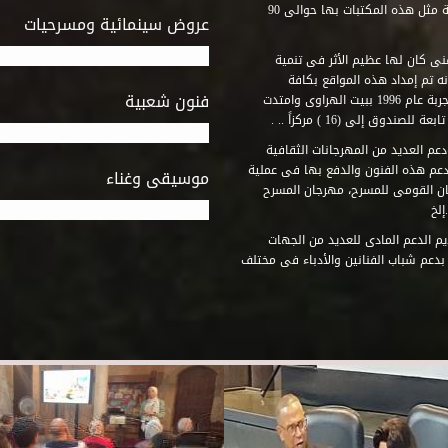
المكتبات التى أنشأها الصندوق فى أماكن لم يكن من المتصور إقامة مثل هذه المكتبات بها حوالى 90
عروض سينمائية ومسرحيات
فنى كان لها عظيم الأثر فى تنمية
ه تم إمداد هذه المواقع بكافة
فنون شعبية
المتطلبات التى تكفل لها أداء دورها الثقافى والفنى. وقد بدأت التجربة عام 1996 ببيت الهراوى وامتدت
وق إلى (16 ) مركزاً .. .
عم العديد من المهرجانات الثقافية
دعم هذه الفنون والدفع بها فى عملية
موسيقى وغناء
جان القومى للمسرح، مهرجان المسرح
إلخ
م الدعم المادى للعديد من الجهات
 بدعم شباب الفنانين والأدباء فى مختلف