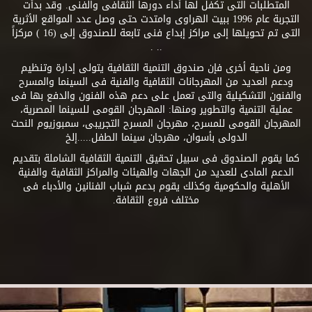
المتطلبات التى تكفل لها أداء دورها الثقافى والفنى. وقد بدأت
التجربة عام 1996 ببيت الهراوى وامتدت حتى وصل عدد المواقع الأثرية
التى تم تحويلها إلى مراكز إبداع فنى تابعة للصندوق إلى (16 ) مركزاً
.. .
ومن ناحية أخرى فإن صندوق التنمية الثقافية يتولى إدارة وتنظيم
ودعم العديد من المهرجانات الثقافية والفنية فى السينما والمسرح
والفنون التشكيلية والتى تعمل على دعم هذه الفنون والدفع بها فى
عملية التنمية والتطوير ومنها: المهرجان القومى للسينما المصرية،
المهرجان القومى للمسرح، مهرجان المسرح التجريبى، سمبوزيوم النحت
الدولى بأسوان، مهرجان سينما الطفل.....إلخ
كما يقوم الصندوق فى سبيل تحقيق التنمية الثقافية الشاملة بتقديم
الدعم المادى للعديد من الجهات والهيئات والمراكز الثقافية والفنية
الأهلية والحكومية وكذلك يقوم بدعم شباب الفنانين والأدباء فى
مختلف فروع الثقافة.