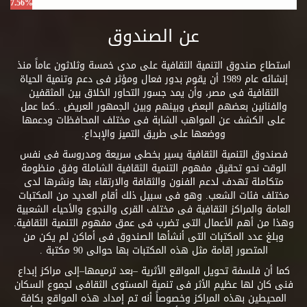
7.56%
عن الصندوق
استطاع صندوق التنمية الثقافية على مدى خمسة وثلاثون عاماً منذ
إنشائه عام 1989 أن يقوم بدور فعال ومؤثر فى دعم وتنمية الحياة
الثقافية فى مصر، وأن يمد جسور التحاور الخلاق بين المثقفين
والفنانين بعضهم البعض وبينهم وبين الجمهور العريض ..كما عمل
على الكشف عن المواهب الشابة فى مختلف المحافظات ودعمها
ووضعها على طريق التميز والإبداع.
فصندوق التنمية الثقافية يسير بخطى سريعة ومدروسة فى نفس
الوقت نحو تحقيق مفهوم التنمية الثقافية الشاملة وفق منظومة
متكاملة تهدف لدعم الفنون والثقافة والارتقاء بها ونشرها لدى
مختلف فئات الشعب. وهو فى سبيل ذلك أقام العديد من المكتبات
العامة والمراكز الثقافية فى مختلف القرى والنجوع والأحياء الشعبية
وهذا من أهم الأعمال التى تضرب فى عمق مفهوم التنمية الثقافية.
وبلغ عدد المكتبات التى أنشأها الصندوق فى أماكن لم يكن من
المتصور إقامة مثل هذه المكتبات بها حوالى 90 مكتبة .
كما أن فلسفة تحويل المواقع الأثرية –بعد ترميمها–إلى مراكز إبداع
فنى كان لها عظيم الأثر فى تنمية المستوى الثقافى لجموع السكان
المحيطين بهذه المراكز وخصوصاً أنه تم إمداد هذه المواقع بكافة