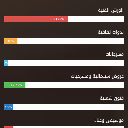
الورش الفنية
53.25%
ندوات ثقافية
11%
مهرجانات
2%
عروض سينمائية ومسرحيات
17.73%
فنون شعبية
7.5%
موسيقى وغناء