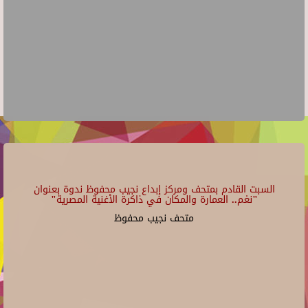
السبت القادم بمتحف ومركز إبداع نجيب محفوظ ندوة بعنوان
"نغم.. العمارة والمكان في ذاكرة الأغنية المصرية"
متحف نجيب محفوظ