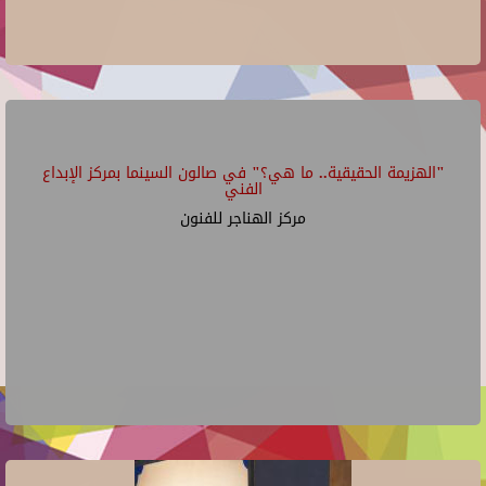
"الهزيمة الحقيقية.. ما هي؟" في صالون السينما بمركز الإبداع
الفني
مركز الهناجر للفنون