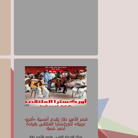
قصر الأمير طاز يقدم أمسية «أفرو-
عربية» لأوركسترا الملتقى بقيادة
أحمد شمة
مركز الإبداع الفنى بقصر الأمير طاز