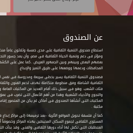
عن الصندوق
ومؤثر فى دعم وتنمية الحياة الثقافية فى مصر، وأن يمد جسور التحاو
بعضهم البعض وبينهم وبين الجمهور العريض ..كما عمل على الكش
المحافظات ودعمها ووضعها على طريق التميز والإبداع.
فصندوق التنمية الثقافية يسير بخطى سريعة ومدروسة فى نفس ال
الثقافية الشاملة وفق منظومة متكاملة تهدف لدعم الفنون والثقاف
فئات الشعب. وهو فى سبيل ذلك أقام العديد من المكتبات العامة وا
والنجوع والأحياء الشعبية وهذا من أهم الأعمال التى تضرب فى عمق 
مكتبة .
كما أن فلسفة تحويل المواقع الأثرية –بعد ترميمها–إلى مراكز إبداع 
المستوى الثقافى لجموع السكان المحيطين بهذه المراكز وخصوصاً أن