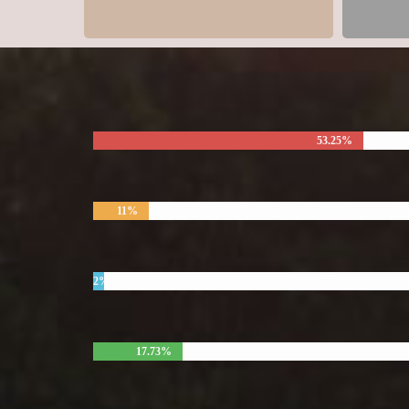
53.25%
11%
2%
17.73%