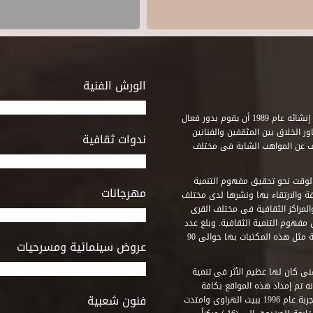
الورش الفنية
استطاع صندوق التنمية الثقافية على مدى خمسة وثلاثون عاماً منذ إنشائه عام 1989 أن يقوم بدور فعال
ر الخلاق بين المثقفين والفنانين
ندوات ثقافية
ف عن المواهب الشابة فى مختلف
وقت نحو تحقيق مفهوم التنمية
مهرجانات
ة والارتقاء بها ونشرها لدى مختلف
لمراكز الثقافية فى مختلف القرى
مفهوم التنمية الثقافية. وبلغ عدد
المكتبات التى أنشأها الصندوق فى أماكن لم يكن من المتصور إقامة مثل هذه المكتبات بها حوالى 90
عروض سينمائية ومسرحيات
فنى كان لها عظيم الأثر فى تنمية
ه تم إمداد هذه المواقع بكافة
فنون شعبية
المتطلبات التى تكفل لها أداء دورها الثقافى والفنى. وقد بدأت التجربة عام 1996 ببيت الهراوى وامتدت