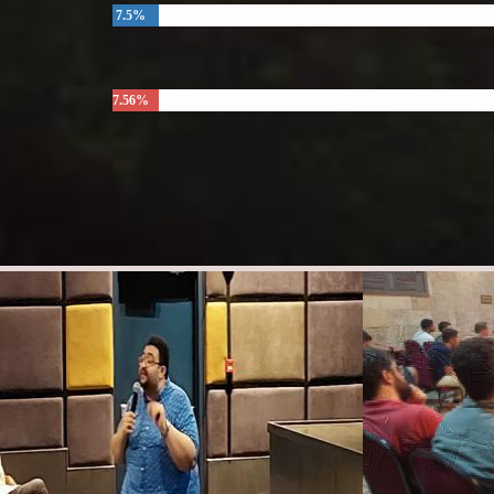
7.5%
7.56%