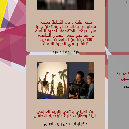
رى
تحت رعاية وزيرة الثقافة حمدي
سطوحي وخالد جلال يشهدان جانبا
من العروض المتقدمة للدورة الثامنة
من مواسم نجوم المسرح الجامعي
130 عرضًا من الجامعات المصرية
تتنافس في الدورة الثامنة
مركز ابداع القاهرة
غنائية
قبل
يمى
بيت العيني يحتفي باليوم العالمي
للبيئة بفعاليات فنية وتوعوية للأطفال
مركز ابداع الطفل ببيت العينى