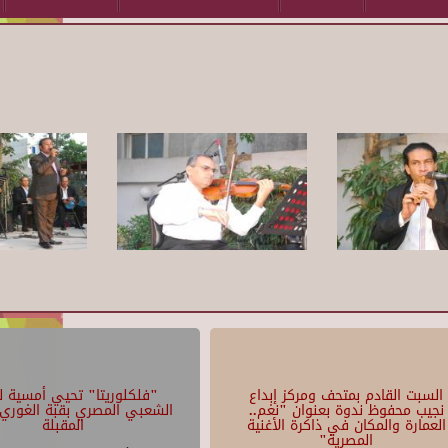
السبت القادم بمتحف ومركز إبداع
"فلكلوريتا" تحيي أمسية لل
نجيب محفوظ ندوة بعنوان "نغم..
الشعبي المصري بقبة الغوري 
العمارة والمكان في ذاكرة الأغنية
المقبلة
المصرية"