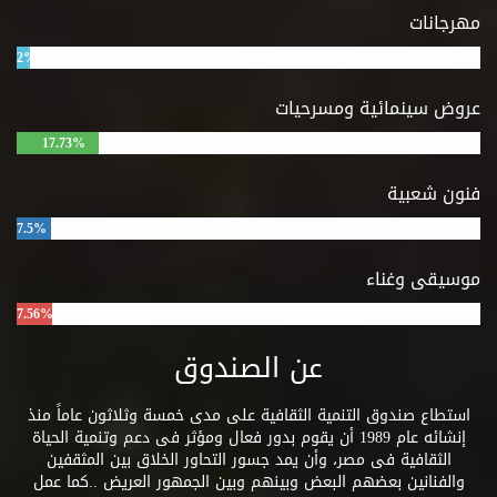
الإسلامي
مهرجانات
وقدرة النساء
أنفسهن على
2%
التعبئة
والتنظيم
عروض سينمائية ومسرحيات
لمصلحتهن
الخاصة
17.73%
والطرق التي
فهمت بها
فنون شعبية
النساء
الإسلام
7.5%
والاستدلال
منه على
موسيقى وغناء
المجتمع
النوعي.
7.56%
عن الصندوق
استطاع صندوق التنمية الثقافية على مدى خمسة وثلاثون عاماً منذ
إنشائه عام 1989 أن يقوم بدور فعال ومؤثر فى دعم وتنمية الحياة
الثقافية فى مصر، وأن يمد جسور التحاور الخلاق بين المثقفين
والفنانين بعضهم البعض وبينهم وبين الجمهور العريض ..كما عمل