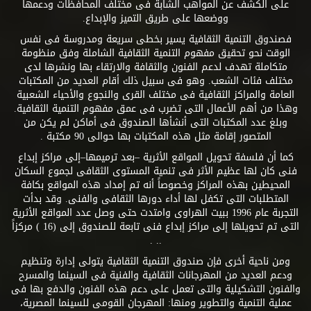
على الكشف عن المواهب الشابة فى مختلف المحافظات ودعمها
ووضعها على طريق التميز والإبداع.
فصندوق التنمية الثقافية يسير بخطى سريعة ومدروسة فى نفس
الوقت نحو تحقيق مفهوم التنمية الثقافية الشاملة وفق منظومة
متكاملة تهدف لدعم الفنون والثقافة والارتقاء بها ونشرها لدى
مختلف فئات الشعب. وهو فى سبيل ذلك أقام العديد من المكتبات
العامة والمراكز الثقافية فى مختلف القرى والنجوع والأحياء الشعبية
وهذا من أهم الأعمال التى تضرب فى عمق مفهوم التنمية الثقافية.
وبلغ عدد المكتبات التى أنشأها الصندوق فى أماكن لم يكن من
المتصور إقامة مثل هذه المكتبات بها حوالى 90 مكتبة .
كما أن فلسفة تحويل المواقع الأثرية –بعد ترميمها–إلى مراكز إبداع
فنى كان لها عظيم الأثر فى تنمية المستوى الثقافى لجموع السكان
المحيطين بهذه المراكز وخصوصاً أنه تم إمداد هذه المواقع بكافة
المتطلبات التى تكفل لها أداء دورها الثقافى والفنى. وقد بدأت
التجربة عام 1996 ببيت الهراوى وامتدت حتى وصل عدد المواقع الأثرية
التى تم تحويلها إلى مراكز إبداع فنى تابعة للصندوق إلى (16 ) مركزاً
.. .
ومن ناحية أخرى فإن صندوق التنمية الثقافية يتولى إدارة وتنظيم
ودعم العديد من المهرجانات الثقافية والفنية فى السينما والمسرح
والفنون التشكيلية والتى تعمل على دعم هذه الفنون والدفع بها فى
عملية التنمية والتطوير ومنها: المهرجان القومى للسينما المصرية،