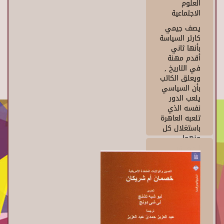
العلوم
الاجتماعية
يصف جيمي
كارتر السياسة
بأنها ثاني
أقدم مهنة
في التاريخ ,
ويعلق الكاتب
بأن السياسي
يلعب الدور
نفسه الذي
تلعبه العاهرة
باستغلال كل
منهما
للمظاهر
والوعود من
أجل تسويق
النفس. وفي
هذا الكلام
ربط طريقة
بين السياسة
والاقتصاد