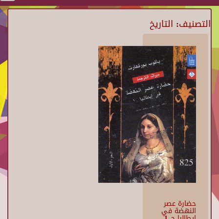
التصنيف: التاريخ
حضارة عصر
النهضة في
ايطاليا جـ 1