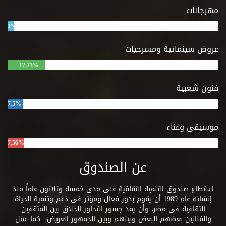
المتعمقة
مهرجانات
الشقية عن
"الفن والحياة
2%
في مصر
الفرعونية"
عروض سينمائية ومسرحيات
تبين لنا ما
17.73%
طرأ على الفن
المصري
فنون شعبية
العريق من
تطورات على
7.5%
مدى آلاف
السنين.
موسيقى وغناء
وسوف نعرف
الاسباب
7.56%
والعناصر التي
عملت على
عن الصندوق
تطوير هذا
الفن على
نبض الحياة
استطاع صندوق التنمية الثقافية على مدى خمسة وثلاثون عاماً منذ
ووجودها أى
إنشائه عام 1989 أن يقوم بدور فعال ومؤثر فى دعم وتنمية الحياة
خلودها.
الثقافية فى مصر، وأن يمد جسور التحاور الخلاق بين المثقفين
والفنانين بعضهم البعض وبينهم وبين الجمهور العريض ..كما عمل