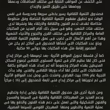
على الكشف عن المواهب الشابة فى مختلف المحافظات ودعمها
ووضعها على طريق التميز والإبداع.
فصندوق التنمية الثقافية يسير بخطى سريعة ومدروسة فى نفس
الوقت نحو تحقيق مفهوم التنمية الثقافية الشاملة وفق منظومة
متكاملة تهدف لدعم الفنون والثقافة والارتقاء بها ونشرها لدى
مختلف فئات الشعب. وهو فى سبيل ذلك أقام العديد من المكتبات
العامة والمراكز الثقافية فى مختلف القرى والنجوع والأحياء الشعبية
وهذا من أهم الأعمال التى تضرب فى عمق مفهوم التنمية الثقافية.
وبلغ عدد المكتبات التى أنشأها الصندوق فى أماكن لم يكن من
المتصور إقامة مثل هذه المكتبات بها حوالى 90 مكتبة .
كما أن فلسفة تحويل المواقع الأثرية –بعد ترميمها–إلى مراكز إبداع
فنى كان لها عظيم الأثر فى تنمية المستوى الثقافى لجموع السكان
المحيطين بهذه المراكز وخصوصاً أنه تم إمداد هذه المواقع بكافة
المتطلبات التى تكفل لها أداء دورها الثقافى والفنى. وقد بدأت
التجربة عام 1996 ببيت الهراوى وامتدت حتى وصل عدد المواقع الأثرية
التى تم تحويلها إلى مراكز إبداع فنى تابعة للصندوق إلى (16 ) مركزاً
.. .
ومن ناحية أخرى فإن صندوق التنمية الثقافية يتولى إدارة وتنظيم
ودعم العديد من المهرجانات الثقافية والفنية فى السينما والمسرح
والفنون التشكيلية والتى تعمل على دعم هذه الفنون والدفع بها فى
عملية التنمية والتطوير ومنها: المهرجان القومى للسينما المصرية،