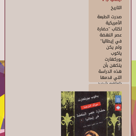
التاريخ
صدرت الطبعة
الأمريكية
لكتاب "حضارة
عصر النهضة
في إيطاليا"
ولم يكن
ياكوب
بوركهارت
يتكهن بأن
هذه الدراسة
التي قدمها
بتواضع شديد
وأسماها
بالمقالة
ستصبح
التفسيرالقاطع
لحقبة عظيمة
في التاريخ
ولم يكن
ليتخيل أن كل