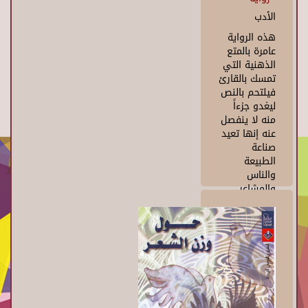
الأدب
هذه الرواية
عامرة بالمتع
الذهنية التي
تمسك بالقارئ
فيلتحم بالنص
ليغدو جزءاً
منه لا ينفصل
عنه إنها تعيد
صناعة
الطبيعة
والناس
والمشاعر
وتطليها
بألوان رؤاها
وتعيد
تشكيلها
فتبدو متحركة
صاخبة أو
هادئة لكنها
أبداً لن تكون