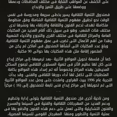
على الكشف عن المواهب الشابة فى مختلف المحافظات ودعمها
ووضعها على طريق التميز والإبداع.
فصندوق التنمية الثقافية يسير بخطى سريعة ومدروسة فى نفس
الوقت نحو تحقيق مفهوم التنمية الثقافية الشاملة وفق منظومة
متكاملة تهدف لدعم الفنون والثقافة والارتقاء بها ونشرها لدى
مختلف فئات الشعب. وهو فى سبيل ذلك أقام العديد من المكتبات
العامة والمراكز الثقافية فى مختلف القرى والنجوع والأحياء الشعبية
وهذا من أهم الأعمال التى تضرب فى عمق مفهوم التنمية الثقافية.
وبلغ عدد المكتبات التى أنشأها الصندوق فى أماكن لم يكن من
المتصور إقامة مثل هذه المكتبات بها حوالى 90 مكتبة .
كما أن فلسفة تحويل المواقع الأثرية –بعد ترميمها–إلى مراكز إبداع
فنى كان لها عظيم الأثر فى تنمية المستوى الثقافى لجموع السكان
المحيطين بهذه المراكز وخصوصاً أنه تم إمداد هذه المواقع بكافة
المتطلبات التى تكفل لها أداء دورها الثقافى والفنى. وقد بدأت
التجربة عام 1996 ببيت الهراوى وامتدت حتى وصل عدد المواقع الأثرية
التى تم تحويلها إلى مراكز إبداع فنى تابعة للصندوق إلى (16 ) مركزاً
.. .
ومن ناحية أخرى فإن صندوق التنمية الثقافية يتولى إدارة وتنظيم
ودعم العديد من المهرجانات الثقافية والفنية فى السينما والمسرح
والفنون التشكيلية والتى تعمل على دعم هذه الفنون والدفع بها فى
عملية التنمية والتطوير ومنها: المهرجان القومى للسينما المصرية،