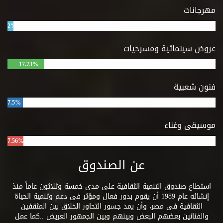
وإيجابيات
مهرجانات
وسلبيات
الحياة
2%
السياسية
والاجتماعية
عروض سينمائية ومسرحيات
والعسكرية.
17.73%
فنون شعبية
7.5%
موسيقى وغناء
7.56%
عن الصندوق
استطاع صندوق التنمية الثقافية على مدى خمسة وثلاثون عاماً منذ
إنشائه عام 1989 أن يقوم بدور فعال ومؤثر فى دعم وتنمية الحياة
الثقافية فى مصر، وأن يمد جسور التحاور الخلاق بين المثقفين
والفنانين بعضهم البعض وبينهم وبين الجمهور العريض ..كما عمل