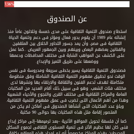
7.56%
عن الصندوق
استطاع صندوق التنمية الثقافية على مدى خمسة وثلاثون عاماً منذ
إنشائه عام 1989 أن يقوم بدور فعال ومؤثر فى دعم وتنمية الحياة
الثقافية فى مصر، وأن يمد جسور التحاور الخلاق بين المثقفين
والفنانين بعضهم البعض وبينهم وبين الجمهور العريض ..كما عمل
على الكشف عن المواهب الشابة فى مختلف المحافظات ودعمها
ووضعها على طريق التميز والإبداع.
فصندوق التنمية الثقافية يسير بخطى سريعة ومدروسة فى نفس
الوقت نحو تحقيق مفهوم التنمية الثقافية الشاملة وفق منظومة
متكاملة تهدف لدعم الفنون والثقافة والارتقاء بها ونشرها لدى
مختلف فئات الشعب. وهو فى سبيل ذلك أقام العديد من المكتبات
العامة والمراكز الثقافية فى مختلف القرى والنجوع والأحياء الشعبية
وهذا من أهم الأعمال التى تضرب فى عمق مفهوم التنمية الثقافية.
وبلغ عدد المكتبات التى أنشأها الصندوق فى أماكن لم يكن من
المتصور إقامة مثل هذه المكتبات بها حوالى 90 مكتبة .
كما أن فلسفة تحويل المواقع الأثرية –بعد ترميمها–إلى مراكز إبداع
فنى كان لها عظيم الأثر فى تنمية المستوى الثقافى لجموع السكان
المحيطين بهذه المراكز وخصوصاً أنه تم إمداد هذه المواقع بكافة