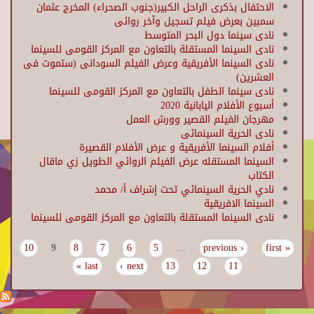
الاحتفال بذكرى الراحل الكبير(جنوب الصحراء) المخرج عثمان
سمبين بعرض فيلم تسجيل وآخر روائى
نادى سينما دول البحر المتوسط
نادى السينما المستقلة بالتعاون مع المركز القومى للسينما
نادى السينما الأفريقية وعرض الفيلم السودانى (ستموت فى
العشرين)
نادى سينما الطفل بالتعاون مع المركز القومى للسينما
أسبوع الأفلام اليابانية 2020
مهرجان الفيلم القصير وورش العمل
نادى الحرية السينمائى
أفلام السينما الأفريقية و عرض الأفلام القصيرة
السينما المستقله عرض الفيلم الروائي الطويل زي ماقال
الكتاب
نادي الحرية السينمائي تحت إشراف أ/ محمد
السينما الافريقية
نادى السينما المستقلة بالتعاون مع المركز القومى للسينما
10
9
8
7
6
5
…
‹ previous
« first
Pages
last »
next ›
13
12
11