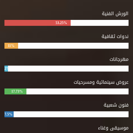
الورش الفنية
53.25%
ندوات ثقافية
11%
مهرجانات
2%
عروض سينمائية ومسرحيات
17.73%
فنون شعبية
7.5%
موسيقى وغناء