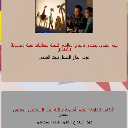
بيت العيني يحتفي باليوم العالمي للبيئة بفعاليات فنية وتوعوية
للأطفال
مركز ابداع الطفل ببيت العينى
"أنغامنا الحلوة" تحيي أمسية غنائية ببيت السحيمي الخميس
المقبل
مركز الإبداع الفنى ببيت السحيمى