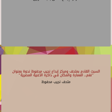
السبت القادم بمتحف ومركز إبداع نجيب محفوظ ندوة بعنوان
"نغم.. العمارة والمكان في ذاكرة الأغنية المصرية"
متحف نجيب محفوظ