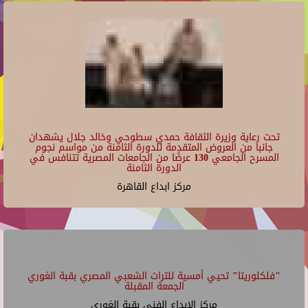
تحت رعاية وزيرة الثقافة حمدي سطوحي وخالد جلال يشهدان
جانبا من العروض المتقدمة للدورة الثامنة من مواسم نجوم
المسرح الجامعي 130 عرضًا من الجامعات المصرية تتنافس في
الدورة الثامنة
مركز ابداع القاهرة
"فلكلوريتا" تحيي أمسية للتراث الشعبي المصري بقبة الغوري
الجمعة المقبلة
مركز الإبداع الفنى بقبة الغورى