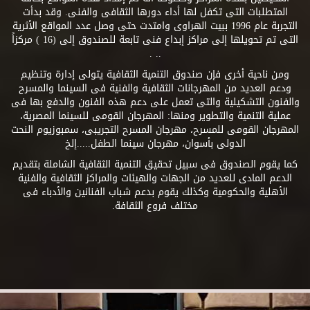
المتطلبات التى تكفل لها أداء دورها الثقافى والفنى. وقد بدأت
التجربة عام 1996 ببيت الهراوى وامتدت حتى وصل عدد المواقع الأثرية
التى تم تحويلها إلى مراكز إبداع فنى تابعة للصندوق إلى (16 ) مركزاً
.. .
ومن ناحية أخرى فإن صندوق التنمية الثقافية يتولى إدارة وتنظيم
ودعم العديد من المهرجانات الثقافية والفنية فى السينما والمسرح
والفنون التشكيلية والتى تعمل على دعم هذه الفنون والدفع بها فى
عملية التنمية والتطوير ومنها: المهرجان القومى للسينما المصرية،
المهرجان القومى للمسرح، مهرجان المسرح التجريبى، سمبوزيوم النحت
الدولى بأسوان، مهرجان سينما الطفل.....إلخ
كما يقوم الصندوق فى سبيل تحقيق التنمية الثقافية الشاملة بتقديم
الدعم المادى للعديد من الجهات والهيئات والمراكز الثقافية والفنية
الأهلية والحكومية وكذلك يقوم بدعم شباب الفنانين والأدباء فى
مختلف فروع الثقافة.