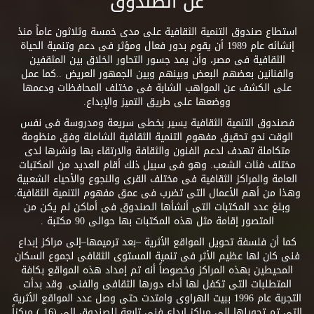
عن الصندوق
استطاع صندوق التنمية الثقافية على مدى خمسة وثلاثون عاماً منذ
إنشائه عام 1989 أن يقوم بدور فعال ومؤثر فى دعم وتنمية الحياة
الثقافية فى مصر، وأن يمد جسور التحاور الخلاق بين المثقفين
والفنانين بعضهم البعض وبينهم وبين الجمهور العريض ..كما عمل
على الكشف عن المواهب الشابة فى مختلف المحافظات ودعمها
ووضعها على طريق التميز والإبداع.
فصندوق التنمية الثقافية يسير بخطى سريعة ومدروسة فى نفس
الوقت نحو تحقيق مفهوم التنمية الثقافية الشاملة وفق منظومة
متكاملة تهدف لدعم الفنون والثقافة والارتقاء بها ونشرها لدى
مختلف فئات الشعب. وهو فى سبيل ذلك أقام العديد من المكتبات
العامة والمراكز الثقافية فى مختلف القرى والنجوع والأحياء الشعبية
وهذا من أهم الأعمال التى تضرب فى عمق مفهوم التنمية الثقافية.
وبلغ عدد المكتبات التى أنشأها الصندوق فى أماكن لم يكن من
المتصور إقامة مثل هذه المكتبات بها حوالى 90 مكتبة .
كما أن فلسفة تحويل المواقع الأثرية –بعد ترميمها–إلى مراكز إبداع
فنى كان لها عظيم الأثر فى تنمية المستوى الثقافى لجموع السكان
المحيطين بهذه المراكز وخصوصاً أنه تم إمداد هذه المواقع بكافة
المتطلبات التى تكفل لها أداء دورها الثقافى والفنى. وقد بدأت
التجربة عام 1996 ببيت الهراوى وامتدت حتى وصل عدد المواقع الأثرية
التى تم تحويلها إلى مراكز إبداع فنى تابعة للصندوق إلى (16 ) مركزاً