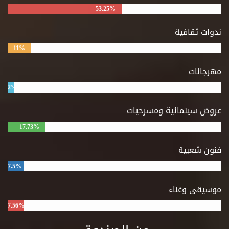
53.25%
ندوات ثقافية
11%
مهرجانات
2%
عروض سينمائية ومسرحيات
17.73%
فنون شعبية
7.5%
موسيقى وغناء
7.56%