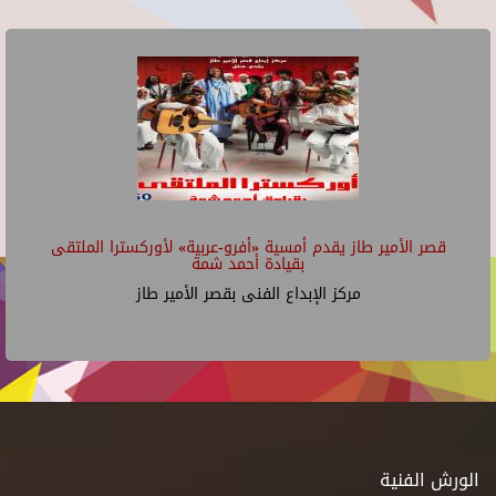
قصر الأمير طاز يقدم أمسية «أفرو-عربية» لأوركسترا الملتقى
بقيادة أحمد شمة
مركز الإبداع الفنى بقصر الأمير طاز
الورش الفنية