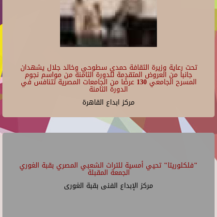
تحت رعاية وزيرة الثقافة حمدي سطوحي وخالد جلال يشهدان
جانبا من العروض المتقدمة للدورة الثامنة من مواسم نجوم
المسرح الجامعي 130 عرضًا من الجامعات المصرية تتنافس في
الدورة الثامنة
مركز ابداع القاهرة
"فلكلوريتا" تحيي أمسية للتراث الشعبي المصري بقبة الغوري
الجمعة المقبلة
مركز الإبداع الفنى بقبة الغورى