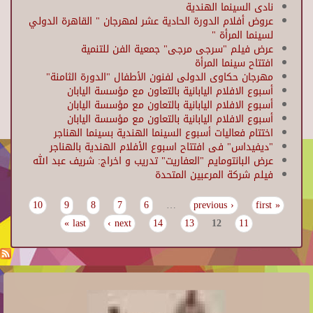
نادى السينما الهندية
عروض أفلام الدورة الحادية عشر لمهرجان " القاهرة الدولي
لسينما المرأة "
عرض فيلم "سرجى مرجى" جمعية الفن للتنمية
افتتاح سينما المرأة
مهرجان حكاوى الدولى لفنون الأطفال "الدورة الثامنة"
أسبوع الافلام اليابانية بالتعاون مع مؤسسة اليابان
أسبوع الافلام اليابانية بالتعاون مع مؤسسة اليابان
أسبوع الافلام اليابانية بالتعاون مع مؤسسة اليابان
اختتام فعاليات أسبوع السينما الهندية بسينما الهناجر
"ديفيداس" فى افتتاح اسبوع الأفلام الهندية بالهناجر
عرض البانتومايم "العفاريت" تدريب و اخراج: شريف عبد الله
فيلم شركة المرعبين المتحدة
10
9
8
7
6
…
‹ previous
« first
Pages
last »
next ›
14
13
12
11