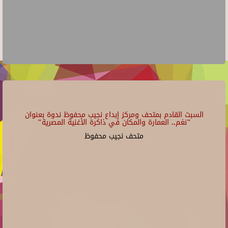
السبت القادم بمتحف ومركز إبداع نجيب محفوظ ندوة بعنوان
"نغم.. العمارة والمكان في ذاكرة الأغنية المصرية"
متحف نجيب محفوظ