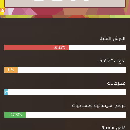
الورش الفنية
53.25%
ندوات ثقافية
11%
مهرجانات
2%
عروض سينمائية ومسرحيات
17.73%
فنون شعبية