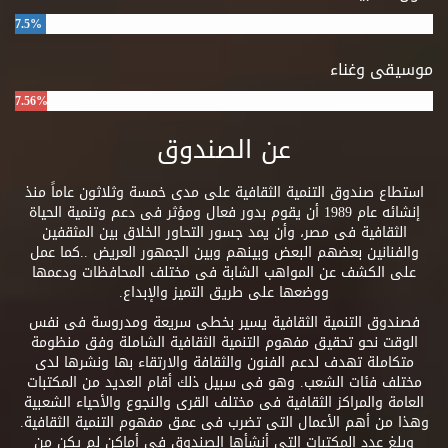
7.5%
موسيقى وغناء
7.56%
عن الصندوق
استطاع صندوق التنمية الثقافية على مدى خمسة وثلاثون عاماً منذ
إنشائه عام 1989 أن يقوم بدور فعال ومؤثر فى دعم وتنمية الحياة
الثقافية فى مصر، وأن يمد جسور التحاور الخلاق بين المثقفين
والفنانين بعضهم البعض وبينهم وبين الجمهور العريض ..كما عمل
على الكشف عن المواهب الشابة فى مختلف المحافظات ودعمها
ووضعها على طريق التميز والإبداع.
فصندوق التنمية الثقافية يسير بخطى سريعة ومدروسة فى نفس
الوقت نحو تحقيق مفهوم التنمية الثقافية الشاملة وفق منظومة
متكاملة تهدف لدعم الفنون والثقافة والارتقاء بها ونشرها لدى
مختلف فئات الشعب. وهو فى سبيل ذلك أقام العديد من المكتبات
العامة والمراكز الثقافية فى مختلف القرى والنجوع والأحياء الشعبية
وهذا من أهم الأعمال التى تضرب فى عمق مفهوم التنمية الثقافية.
وبلغ عدد المكتبات التى أنشأها الصندوق فى أماكن لم يكن من