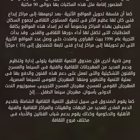
المتصور إقامة مثل هذه المكتبات بها حوالى 90 مكتبة .
كما أن فلسفة تحويل المواقع الأثرية –بعد ترميمها–إلى مراكز إبداع
فنى كان لها عظيم الأثر فى تنمية المستوى الثقافى لجموع السكان
المحيطين بهذه المراكز وخصوصاً أنه تم إمداد هذه المواقع بكافة
المتطلبات التى تكفل لها أداء دورها الثقافى والفنى. وقد بدأت
التجربة عام 1996 ببيت الهراوى وامتدت حتى وصل عدد المواقع الأثرية
التى تم تحويلها إلى مراكز إبداع فنى تابعة للصندوق إلى (16 ) مركزاً
.. .
ومن ناحية أخرى فإن صندوق التنمية الثقافية يتولى إدارة وتنظيم
ودعم العديد من المهرجانات الثقافية والفنية فى السينما والمسرح
والفنون التشكيلية والتى تعمل على دعم هذه الفنون والدفع بها فى
عملية التنمية والتطوير ومنها: المهرجان القومى للسينما المصرية،
المهرجان القومى للمسرح، مهرجان المسرح التجريبى، سمبوزيوم النحت
الدولى بأسوان، مهرجان سينما الطفل.....إلخ
كما يقوم الصندوق فى سبيل تحقيق التنمية الثقافية الشاملة بتقديم
الدعم المادى للعديد من الجهات والهيئات والمراكز الثقافية والفنية
الأهلية والحكومية وكذلك يقوم بدعم شباب الفنانين والأدباء فى
مختلف فروع الثقافة.