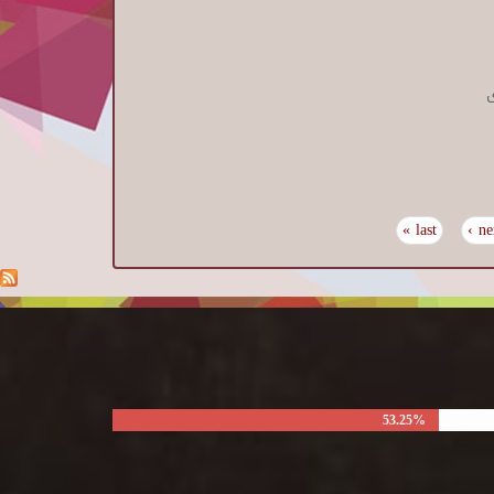
ى
last »
nex
53.25%