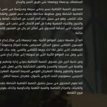
المحافظات ودعمها ووضعها على طريق التميز والإبداع.
فصندوق التنمية الثقافية يسير بخطى سريعة ومدروسة فى نفس ال
الثقافية الشاملة وفق منظومة متكاملة تهدف لدعم الفنون والثقاف
فئات الشعب. وهو فى سبيل ذلك أقام العديد من المكتبات العامة وا
والنجوع والأحياء الشعبية وهذا من أهم الأعمال التى تضرب فى عمق 
مكتبة .
كما أن فلسفة تحويل المواقع الأثرية –بعد ترميمها–إلى مراكز إبداع 
المستوى الثقافى لجموع السكان المحيطين بهذه المراكز وخصوصاً أن
حتى وصل عدد المواقع الأثرية التى تم تحويلها إلى مراكز إبداع فنى تابعة للصند
ومن ناحية أخرى فإن صندوق التنمية الثقافية يتولى إدارة وتنظيم ود
والفنية فى السينما والمسرح والفنون التشكيلية والتى تعمل على 
التنمية والتطوير ومنها: المهرجان القومى للسينما المصرية، المهر
التجريبى، سمبوزيوم النحت الدولى بأسوان، مهرجان سينما الطفل.....
كما يقوم الصندوق فى سبيل تحقيق التنمية الثقافية الشاملة بتقدي
والهيئات والمراكز الثقافية والفنية الأهلية والحكومية وكذلك يقوم
فروع الثقافة.