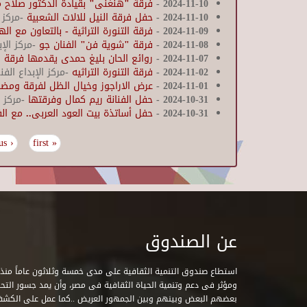
2024-11-10
-
فرقة "هنغنى" بقيادة الدكتور صلا
2024-11-10
-
حفل فرقة النيل للالات الشعبية
-مركز 
2024-11-09
-
فرقة التنورة التراثية - بالتعاون مع ال
2024-11-08
-
فرقة "شوية فن" الفنان جو
-مركز الإ
2024-11-07
-
روائع الحان بليغ حمدى يقدمها فرقة 
2024-11-02
-
فرقة التنورة التراثيه
-مركز الإبداع الف
2024-11-01
-
عرض الاراجوز وخيال الظل لفرقة ومض
2024-10-31
-
حفل الفنانة ريم كمال وفرقتها
-مركز ا
2024-10-31
-
حفل أساتذة بيت العود العربى.. مع ال
‹ previous
« first
Pages
عن الصندوق
ومؤثر فى دعم وتنمية الحياة الثقافية فى مصر، وأن يمد جسور التحاو
بعضهم البعض وبينهم وبين الجمهور العريض ..كما عمل على الكش