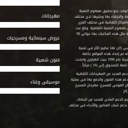
وقت نحو تحقيق مفهوم التنمية
مهرجانات
ة والارتقاء بها ونشرها لدى مختلف
لمراكز الثقافية فى مختلف القرى
مفهوم التنمية الثقافية. وبلغ عدد
المكتبات التى أنشأها الصندوق فى أماكن لم يكن من المتصور إقامة مثل هذه المكتبات بها حوالى 90
عروض سينمائية ومسرحيات
فنى كان لها عظيم الأثر فى تنمية
ه تم إمداد هذه المواقع بكافة
فنون شعبية
المتطلبات التى تكفل لها أداء دورها الثقافى والفنى. وقد بدأت التجربة عام 1996 ببيت الهراوى وامتدت
وق إلى (16 ) مركزاً .. .
عم العديد من المهرجانات الثقافية
دعم هذه الفنون والدفع بها فى عملية
موسيقى وغناء
جان القومى للمسرح، مهرجان المسرح
إلخ
م الدعم المادى للعديد من الجهات
 بدعم شباب الفنانين والأدباء فى مختلف