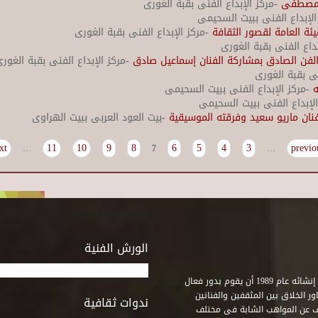
ح مصطفى
-مركز الإبداع الفنى بقبة الغورى
الإبداع الفنى ببيت السحيمى
هيئة العامة لقصور الثقافة
-مركز الإبداع الفنى بقبة الغورى
بداع الفنى بقبة الغورى
الفن الصادق بمشاركة الفنان إسماعيل صادق
-مركز الإبداع الفنى بقبة الغور
نى بقبة الغورى
ه
-مركز الإبداع الفنى ببيت السحيمى
لإبداع الفنى ببيت السحيمى
فنان ماريو سعيد وفرقته الموسيقية
-بيت العود العربى ببيت الهراوى
t ›
11
10
9
8
6
5
4
3
…
7
…
الورش الفنية
استطاع صندوق التنمية الثقافية على مدى خمسة وثلاثون عاماً منذ إنشائه عام 1989 أن يقوم بدور فعال
ر الخلاق بين المثقفين والفنانين
ندوات ثقافية
ف عن المواهب الشابة فى مختلف