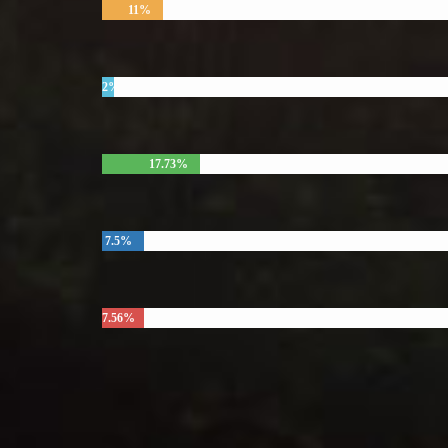
11%
2%
17.73%
7.5%
7.56%