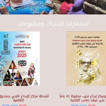
استمارات اشتراك ومطبوعات
متحف ومركز إبداع نجيب محفوظ ١١٤ عاماً
أنشطة مراكز الإبداع الفني بصندوق 
على ميلاد صاحب الثلاثية
الثقافية