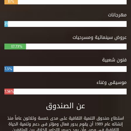
11%
مهرجانات
2%
عروض سينمائية ومسرحيات
17.73%
فنون شعبية
7.5%
موسيقى وغناء
7.56%
عن الصندوق
استطاع صندوق التنمية الثقافية على مدى خمسة وثلاثون عاماً منذ
إنشائه عام 1989 أن يقوم بدور فعال ومؤثر فى دعم وتنمية الحياة
الثقافية فى مصر، وأن يمد جسور التحاور الخلاق بين المثقفين