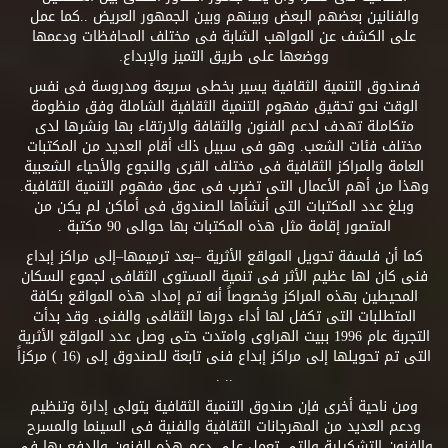
والفنانين بعضهم البعض وبينهم وبين الجمهور العريض ..كما عمل
على الكشف عن المواهب الشابة فى مختلف المحافظات ودعمها
ووضعها على طريق التميز والإبداع.
فصندوق التنمية الثقافية يسير بخطى سريعة ومدروسة فى نفس
الوقت نحو تحقيق مفهوم التنمية الثقافية الشاملة وفق منظومة
متكاملة تهدف لدعم الفنون والثقافة والارتقاء بها ونشرها لدى
مختلف فئات الشعب. وهو فى سبيل ذلك أقام العديد من المكتبات
العامة والمراكز الثقافية فى مختلف القرى والنجوع والأحياء الشعبية
وهذا من أهم الأعمال التى تضرب فى عمق مفهوم التنمية الثقافية.
وبلغ عدد المكتبات التى أنشأها الصندوق فى أماكن لم يكن من
المتصور إقامة مثل هذه المكتبات بها حوالى 90 مكتبة .
كما أن فلسفة تحويل المواقع الأثرية –بعد ترميمها–إلى مراكز إبداع
فنى كان لها عظيم الأثر فى تنمية المستوى الثقافى لجموع السكان
المحيطين بهذه المراكز وخصوصاً أنه تم إمداد هذه المواقع بكافة
المتطلبات التى تكفل لها أداء دورها الثقافى والفنى. وقد بدأت
التجربة عام 1996 ببيت الهراوى وامتدت حتى وصل عدد المواقع الأثرية
التى تم تحويلها إلى مراكز إبداع فنى تابعة للصندوق إلى (16 ) مركزاً
.. .
ومن ناحية أخرى فإن صندوق التنمية الثقافية يتولى إدارة وتنظيم
ودعم العديد من المهرجانات الثقافية والفنية فى السينما والمسرح
والفنون التشكيلية والتى تعمل على دعم هذه الفنون والدفع بها فى