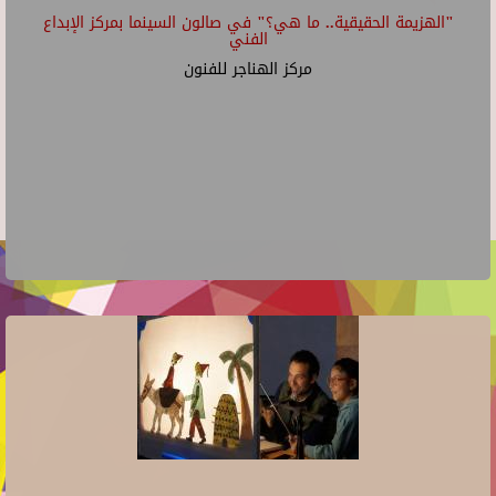
"الهزيمة الحقيقية.. ما هي؟" في صالون السينما بمركز الإبداع
الفني
مركز الهناجر للفنون