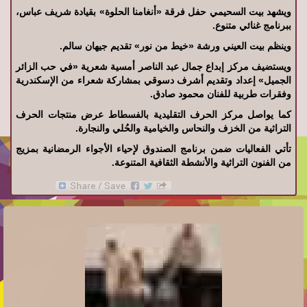
ويشهد بيت السحيمي حفل فرقة «أنغامنا الحلوة» بقيادة شريف عباس،
ببرنامج غنائي متنوع.
وينظم بيت العيني ورشة «خيط من نور» تقديم جيهان سالم.
ويستضيف مركز إبداع جمال عبد الناصر أمسية شعرية «في حب الزائر
الجميل» إعداد وتقديم أشرف دسوقي بمشاركة شعراء من الإسكندرية
وفقرات طربية للفنان محمود صادق.
كما يواصل مركز الحرف التقليدية بالفسطاط عرض منتجات الحرف
التراثية من الخزف والنحاس والخيامية والحُلي والنجارة.
تأتي الفعاليات ضمن برنامج الصندوق لإحياء الأجواء الرمضانية بمزيج
من الفنون التراثية والأنشطة الثقافية المتنوعة.