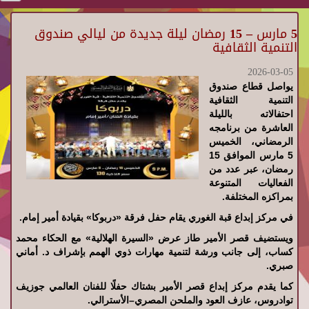
5 مارس – 15 رمضان ليلة جديدة من ليالي صندوق
التنمية الثقافية
2026-03-05
يواصل قطاع صندوق
التنمية الثقافية
احتفالاته بالليلة
العاشرة من برنامجه
الرمضاني، الخميس
5 مارس الموافق 15
رمضان، عبر عدد من
الفعاليات المتنوعة
بمراكزه المختلفة.
في مركز إبداع قبة الغوري يقام حفل فرقة «دربوكا» بقيادة أمير إمام.
ويستضيف قصر الأمير طاز عرض «السيرة الهلالية» مع الحكاء محمد
كساب، إلى جانب ورشة لتنمية مهارات ذوي الهمم بإشراف د. أماني
صبري.
كما يقدم مركز إبداع قصر الأمير بشتاك حفلًا للفنان العالمي جوزيف
توادروس، عازف العود والملحن المصري–الأسترالي.