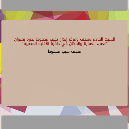
السبت القادم بمتحف ومركز إبداع نجيب محفوظ ندوة بعنوان
"نغم.. العمارة والمكان في ذاكرة الأغنية المصرية"
متحف نجيب محفوظ