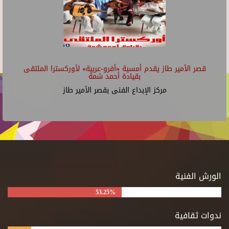
قصر الأمير طاز يقدم أمسية «أفرو-عربية» لأوركسترا الملتقى
بقيادة أحمد شمة
مركز الإبداع الفنى بقصر الأمير طاز
الورش الفنية
53.25%
ندوات ثقافية