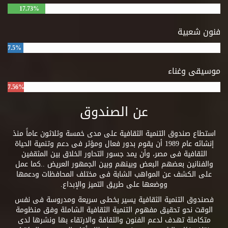
17.73%
فنون شعبية
7.5%
موسيقى وغناء
7.56%
عن الصندوق
استطاع صندوق التنمية الثقافية على مدى خمسة وثلاثون عاماً منذ
إنشائه عام 1989 أن يقوم بدور فعال ومؤثر فى دعم وتنمية الحياة
الثقافية فى مصر، وأن يمد جسور التحاور الخلاق بين المثقفين
والفنانين بعضهم البعض وبينهم وبين الجمهور العريض ..كما عمل
على الكشف عن المواهب الشابة فى مختلف المحافظات ودعمها
ووضعها على طريق التميز والإبداع.
فصندوق التنمية الثقافية يسير بخطى سريعة ومدروسة فى نفس
الوقت نحو تحقيق مفهوم التنمية الثقافية الشاملة وفق منظومة
متكاملة تهدف لدعم الفنون والثقافة والارتقاء بها ونشرها لدى