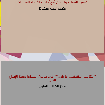
"نغم.. العمارة والمكان في ذاكرة الأغنية المصرية"
متحف نجيب محفوظ
"الهزيمة الحقيقية.. ما هي؟" في صالون السينما بمركز الإبداع
الفني
مركز الهناجر للفنون