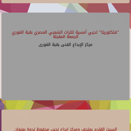
"فلكلوريتا" تحيي أمسية للتراث الشعبي المصري بقبة الغوري
الجمعة المقبلة
مركز الإبداع الفنى بقبة الغورى
السبت القادم بمتحف ومركز إبداع نجيب محفوظ ندوة بعنوان