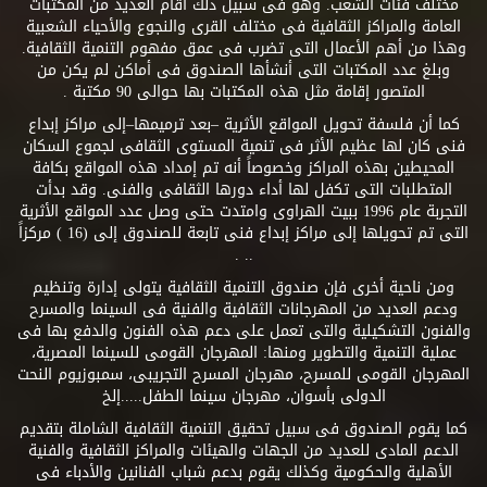
مختلف فئات الشعب. وهو فى سبيل ذلك أقام العديد من المكتبات
العامة والمراكز الثقافية فى مختلف القرى والنجوع والأحياء الشعبية
وهذا من أهم الأعمال التى تضرب فى عمق مفهوم التنمية الثقافية.
وبلغ عدد المكتبات التى أنشأها الصندوق فى أماكن لم يكن من
المتصور إقامة مثل هذه المكتبات بها حوالى 90 مكتبة .
كما أن فلسفة تحويل المواقع الأثرية –بعد ترميمها–إلى مراكز إبداع
فنى كان لها عظيم الأثر فى تنمية المستوى الثقافى لجموع السكان
المحيطين بهذه المراكز وخصوصاً أنه تم إمداد هذه المواقع بكافة
المتطلبات التى تكفل لها أداء دورها الثقافى والفنى. وقد بدأت
التجربة عام 1996 ببيت الهراوى وامتدت حتى وصل عدد المواقع الأثرية
التى تم تحويلها إلى مراكز إبداع فنى تابعة للصندوق إلى (16 ) مركزاً
.. .
ومن ناحية أخرى فإن صندوق التنمية الثقافية يتولى إدارة وتنظيم
ودعم العديد من المهرجانات الثقافية والفنية فى السينما والمسرح
والفنون التشكيلية والتى تعمل على دعم هذه الفنون والدفع بها فى
عملية التنمية والتطوير ومنها: المهرجان القومى للسينما المصرية،
المهرجان القومى للمسرح، مهرجان المسرح التجريبى، سمبوزيوم النحت
الدولى بأسوان، مهرجان سينما الطفل.....إلخ
كما يقوم الصندوق فى سبيل تحقيق التنمية الثقافية الشاملة بتقديم
الدعم المادى للعديد من الجهات والهيئات والمراكز الثقافية والفنية
الأهلية والحكومية وكذلك يقوم بدعم شباب الفنانين والأدباء فى