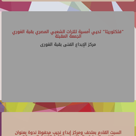
"فلكلوريتا" تحيي أمسية للتراث الشعبي المصري بقبة الغوري
الجمعة المقبلة
مركز الإبداع الفنى بقبة الغورى
السبت القادم بمتحف ومركز إبداع نجيب محفوظ ندوة بعنوان