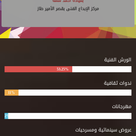
بقيادة أحمد شمة
مركز الإبداع الفنى بقصر الأمير طاز
الورش الفنية
53.25%
ندوات ثقافية
11%
مهرجانات
2%
عروض سينمائية ومسرحيات