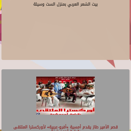
بيت الشعر العربي بمنزل الست وسيلة
قصر الأمير طاز يقدم أمسية «أفرو-عربية» لأوركسترا الملتقى