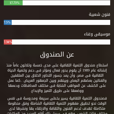
17.73%
فنون شعبية
7.5%
موسيقى وغناء
7.56%
عن الصندوق
استطاع صندوق التنمية الثقافية على مدى خمسة وثلاثون عاماً منذ
إنشائه عام 1989 أن يقوم بدور فعال ومؤثر فى دعم وتنمية الحياة
الثقافية فى مصر، وأن يمد جسور التحاور الخلاق بين المثقفين
والفنانين بعضهم البعض وبينهم وبين الجمهور العريض ..كما عمل
على الكشف عن المواهب الشابة فى مختلف المحافظات ودعمها
ووضعها على طريق التميز والإبداع.
فصندوق التنمية الثقافية يسير بخطى سريعة ومدروسة فى نفس
الوقت نحو تحقيق مفهوم التنمية الثقافية الشاملة وفق منظومة
متكاملة تهدف لدعم الفنون والثقافة والارتقاء بها ونشرها لدى
مختلف فئات الشعب. وهو فى سبيل ذلك أقام العديد من المكتبات