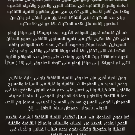
العامة والمراكز الثقافية فى مختلف القرى والنجوع والأحياء الشعبية
وهذا من أهم الأعمال التى تضرب فى عمق مفهوم التنمية الثقافية.
وبلغ عدد المكتبات التى أنشأها الصندوق فى أماكن لم يكن من
المتصور إقامة مثل هذه المكتبات بها حوالى 90 مكتبة .
كما أن فلسفة تحويل المواقع الأثرية –بعد ترميمها–إلى مراكز إبداع
فنى كان لها عظيم الأثر فى تنمية المستوى الثقافى لجموع السكان
المحيطين بهذه المراكز وخصوصاً أنه تم إمداد هذه المواقع بكافة
المتطلبات التى تكفل لها أداء دورها الثقافى والفنى. وقد بدأت
التجربة عام 1996 ببيت الهراوى وامتدت حتى وصل عدد المواقع الأثرية
التى تم تحويلها إلى مراكز إبداع فنى تابعة للصندوق إلى (16 ) مركزاً
.. .
ومن ناحية أخرى فإن صندوق التنمية الثقافية يتولى إدارة وتنظيم
ودعم العديد من المهرجانات الثقافية والفنية فى السينما والمسرح
والفنون التشكيلية والتى تعمل على دعم هذه الفنون والدفع بها فى
عملية التنمية والتطوير ومنها: المهرجان القومى للسينما المصرية،
المهرجان القومى للمسرح، مهرجان المسرح التجريبى، سمبوزيوم النحت
الدولى بأسوان، مهرجان سينما الطفل.....إلخ
كما يقوم الصندوق فى سبيل تحقيق التنمية الثقافية الشاملة بتقديم
الدعم المادى للعديد من الجهات والهيئات والمراكز الثقافية والفنية
الأهلية والحكومية وكذلك يقوم بدعم شباب الفنانين والأدباء فى