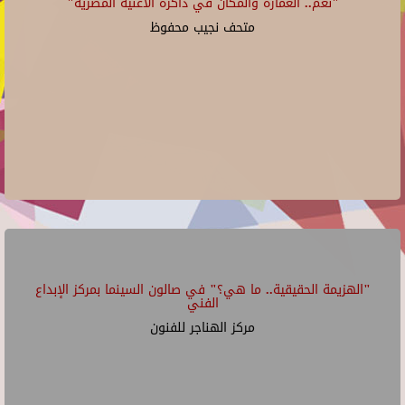
"نغم.. العمارة والمكان في ذاكرة الأغنية المصرية"
متحف نجيب محفوظ
"الهزيمة الحقيقية.. ما هي؟" في صالون السينما بمركز الإبداع
الفني
مركز الهناجر للفنون