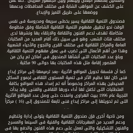
والفنانين بعضهم البعض وبينهم وبين الجمهور العريض ..كما عمل
على الكشف عن المواهب الشابة فى مختلف المحافظات ودعمها
ووضعها على طريق التميز والإبداع.
فصندوق التنمية الثقافية يسير بخطى سريعة ومدروسة فى نفس
الوقت نحو تحقيق مفهوم التنمية الثقافية الشاملة وفق منظومة
متكاملة تهدف لدعم الفنون والثقافة والارتقاء بها ونشرها لدى
مختلف فئات الشعب. وهو فى سبيل ذلك أقام العديد من المكتبات
العامة والمراكز الثقافية فى مختلف القرى والنجوع والأحياء الشعبية
وهذا من أهم الأعمال التى تضرب فى عمق مفهوم التنمية الثقافية.
وبلغ عدد المكتبات التى أنشأها الصندوق فى أماكن لم يكن من
المتصور إقامة مثل هذه المكتبات بها حوالى 90 مكتبة .
كما أن فلسفة تحويل المواقع الأثرية –بعد ترميمها–إلى مراكز إبداع
فنى كان لها عظيم الأثر فى تنمية المستوى الثقافى لجموع السكان
المحيطين بهذه المراكز وخصوصاً أنه تم إمداد هذه المواقع بكافة
المتطلبات التى تكفل لها أداء دورها الثقافى والفنى. وقد بدأت
التجربة عام 1996 ببيت الهراوى وامتدت حتى وصل عدد المواقع الأثرية
التى تم تحويلها إلى مراكز إبداع فنى تابعة للصندوق إلى (16 ) مركزاً
.. .
ومن ناحية أخرى فإن صندوق التنمية الثقافية يتولى إدارة وتنظيم
ودعم العديد من المهرجانات الثقافية والفنية فى السينما والمسرح
والفنون التشكيلية والتى تعمل على دعم هذه الفنون والدفع بها فى