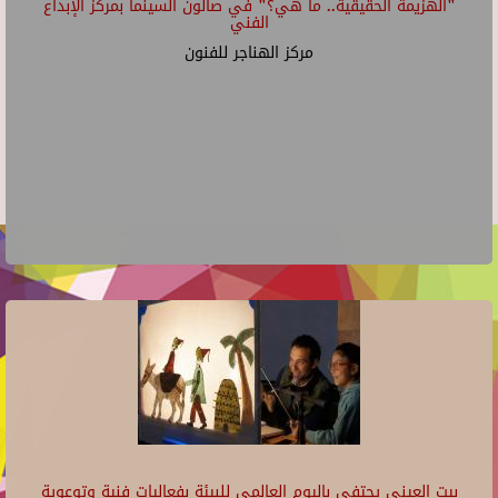
"الهزيمة الحقيقية.. ما هي؟" في صالون السينما بمركز الإبداع
الفني
مركز الهناجر للفنون
بيت العيني يحتفي باليوم العالمي للبيئة بفعاليات فنية وتوعوية