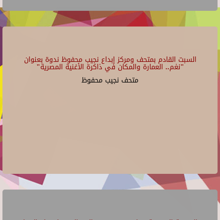
السبت القادم بمتحف ومركز إبداع نجيب محفوظ ندوة بعنوان
"نغم.. العمارة والمكان في ذاكرة الأغنية المصرية"
متحف نجيب محفوظ