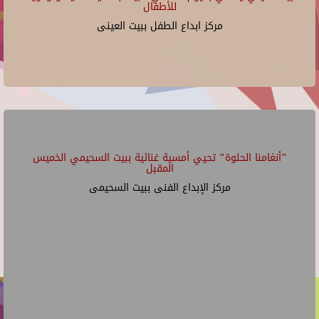
للأطفال
مركز ابداع الطفل ببيت العينى
"أنغامنا الحلوة" تحيي أمسية غنائية ببيت السحيمي الخميس
المقبل
مركز الإبداع الفنى ببيت السحيمى