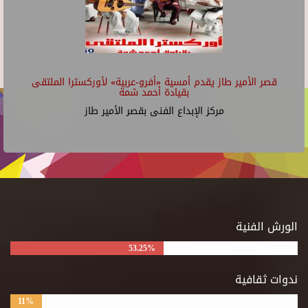
قصر الأمير طاز يقدم أمسية «أفرو-عربية» لأوركسترا الملتقى
بقيادة أحمد شمة
مركز الإبداع الفنى بقصر الأمير طاز
الورش الفنية
53.25%
ندوات ثقافية
11%