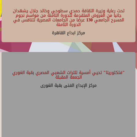
تحت رعاية وزيرة الثقافة حمدي سطوحي وخالد جلال يشهدان
جانبا من العروض المتقدمة للدورة الثامنة من مواسم نجوم
المسرح الجامعي 130 عرضًا من الجامعات المصرية تتنافس في
الدورة الثامنة
مركز ابداع القاهرة
"فلكلوريتا" تحيي أمسية للتراث الشعبي المصري بقبة الغوري
الجمعة المقبلة
مركز الإبداع الفنى بقبة الغورى