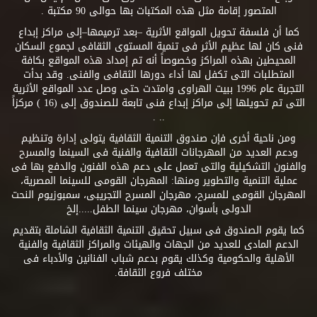
المتصور إقامة مثل هذه المكتبات بها حوالى 90 مكتبة .
كما أن فلسفة تحويل المواقع الأثرية –بعد ترميمها–إلى مراكز إبداع
فنى كان لها عظيم الأثر فى تنمية المستوى الثقافى لجموع السكان
المحيطين بهذه المراكز وخصوصاً أنه تم إمداد هذه المواقع بكافة
المتطلبات التى تكفل لها أداء دورها الثقافى والفنى. وقد بدأت
التجربة عام 1996 ببيت الهراوى وامتدت حتى وصل عدد المواقع الأثرية
التى تم تحويلها إلى مراكز إبداع فنى تابعة للصندوق إلى (16 ) مركزاً
.. .
ومن ناحية أخرى فإن صندوق التنمية الثقافية يتولى إدارة وتنظيم
ودعم العديد من المهرجانات الثقافية والفنية فى السينما والمسرح
والفنون التشكيلية والتى تعمل على دعم هذه الفنون والدفع بها فى
عملية التنمية والتطوير ومنها: المهرجان القومى للسينما المصرية،
المهرجان القومى للمسرح، مهرجان المسرح التجريبى، سمبوزيوم النحت
الدولى بأسوان، مهرجان سينما الطفل.....إلخ
كما يقوم الصندوق فى سبيل تحقيق التنمية الثقافية الشاملة بتقديم
الدعم المادى للعديد من الجهات والهيئات والمراكز الثقافية والفنية
الأهلية والحكومية وكذلك يقوم بدعم شباب الفنانين والأدباء فى
مختلف فروع الثقافة.