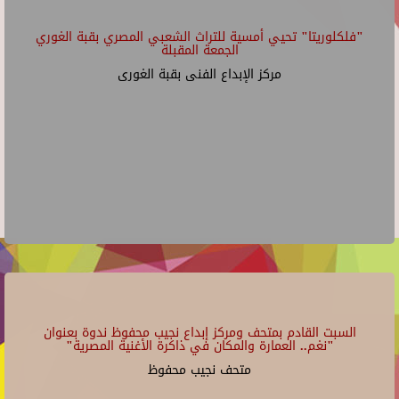
"فلكلوريتا" تحيي أمسية للتراث الشعبي المصري بقبة الغوري
الجمعة المقبلة
مركز الإبداع الفنى بقبة الغورى
السبت القادم بمتحف ومركز إبداع نجيب محفوظ ندوة بعنوان
"نغم.. العمارة والمكان في ذاكرة الأغنية المصرية"
متحف نجيب محفوظ