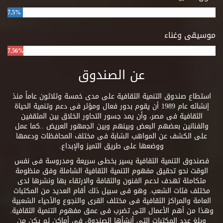
7.5%
موسيقى وغناء
7.56%
عن الصندوق
استطاع صندوق التنمية الثقافية على مدى خمسة وثلاثون عاماً منذ
إنشائه عام 1989 أن يقوم بدور فعال ومؤثر فى دعم وتنمية الحياة
الثقافية فى مصر، وأن يمد جسور التحاور الخلاق بين المثقفين
والفنانين بعضهم البعض وبينهم وبين الجمهور العريض ..كما عمل
على الكشف عن المواهب الشابة فى مختلف المحافظات ودعمها
ووضعها على طريق التميز والإبداع.
فصندوق التنمية الثقافية يسير بخطى سريعة ومدروسة فى نفس
الوقت نحو تحقيق مفهوم التنمية الثقافية الشاملة وفق منظومة
متكاملة تهدف لدعم الفنون والثقافة والارتقاء بها ونشرها لدى
مختلف فئات الشعب. وهو فى سبيل ذلك أقام العديد من المكتبات
العامة والمراكز الثقافية فى مختلف القرى والنجوع والأحياء الشعبية
وهذا من أهم الأعمال التى تضرب فى عمق مفهوم التنمية الثقافية.
وبلغ عدد المكتبات التى أنشأها الصندوق فى أماكن لم يكن من