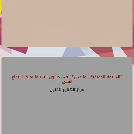
"الهزيمة الحقيقية.. ما هي؟" في صالون السينما بمركز الإبداع
الفني
مركز الهناجر للفنون