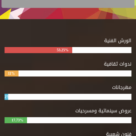
الورش الفنية
53.25%
ندوات ثقافية
11%
مهرجانات
2%
عروض سينمائية ومسرحيات
17.73%
فنون شعبية