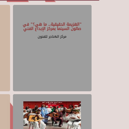
"الهزيمة الحقيقية.. ما هي؟" في
صالون السينما بمركز الإبداع الفني
مركز الهناجر للفنون