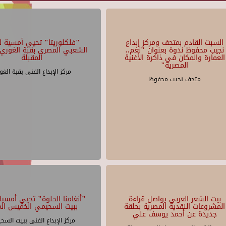
السبت القادم بمتحف ومركز إبداع
"فلكلوريتا" تحيي أمسية لل
نجيب محفوظ ندوة بعنوان "نغم..
الشعبي المصري بقبة الغوري 
العمارة والمكان في ذاكرة الأغنية
المقبلة
المصرية"
مركز الإبداع الفنى بقبة الغو
متحف نجيب محفوظ
بيت الشعر العربي يواصل قراءة
"أنغامنا الحلوة" تحيي أمسية 
المشروعات النقدية المصرية بحلقة
ببيت السحيمي الخميس الم
جديدة عن أحمد يوسف علي
مركز الإبداع الفنى ببيت السح