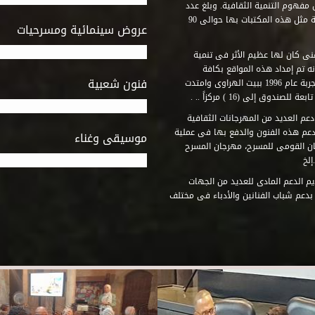
مفهوم التنمية الثقافية. وبلغ عدد
المكتبات التى أنشأها الصندوق فى أماكن لم يكن من المتصور إقامة مثل هذه المكتبات بها حوالى 90
عروض سينمائية ومسرحيات
فنى كان لها عظيم الأثر فى تنمية
ه تم إمداد هذه المواقع بكافة
فنون شعبية
المتطلبات التى تكفل لها أداء دورها الثقافى والفنى. وقد بدأت التجربة عام 1996 ببيت الهراوى وامتدت
وق إلى (16 ) مركزاً .. .
عم العديد من المهرجانات الثقافية
دعم هذه الفنون والدفع بها فى عملية
موسيقى وغناء
جان القومى للمسرح، مهرجان المسرح
إلخ
م الدعم المادى للعديد من الجهات
 بدعم شباب الفنانين والأدباء فى مختلف