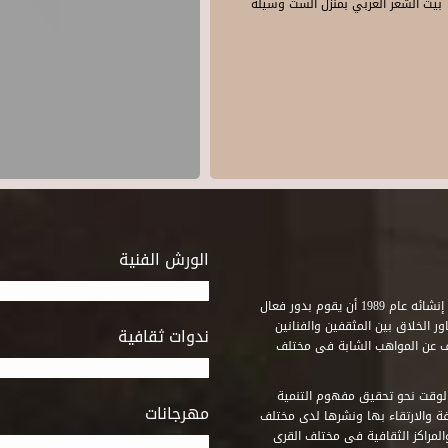
بيت الشعر العربي بمنزل الست وسيلة
الورش الفنية
استطاع صندوق التنمية الثقافية على مدى خمسة وثلاثون عاماً منذ إنشائه عام 1989 أن يقوم بدور فعال
ر الخلاق بين المثقفين والفنانين
ندوات ثقافية
ف عن المواهب الشابة فى مختلف
وقت نحو تحقيق مفهوم التنمية
مهرجانات
ة والارتقاء بها ونشرها لدى مختلف
لمراكز الثقافية فى مختلف القرى