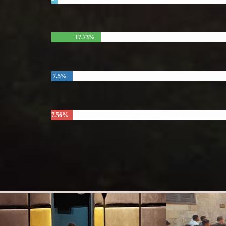
17.73%
7.5%
7.56%