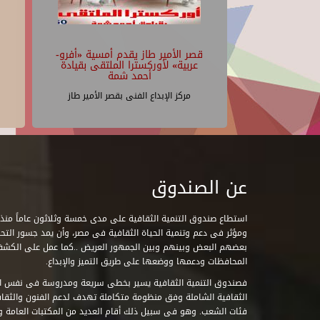
قصر الأمير طاز يقدم أمسية «أفرو-
عربية» لأوركسترا الملتقى بقيادة
أحمد شمة
مركز الإبداع الفنى بقصر الأمير طاز
عن الصندوق
ومؤثر فى دعم وتنمية الحياة الثقافية فى مصر، وأن يمد جسور التحاو
بعضهم البعض وبينهم وبين الجمهور العريض ..كما عمل على الكش
المحافظات ودعمها ووضعها على طريق التميز والإبداع.
فصندوق التنمية الثقافية يسير بخطى سريعة ومدروسة فى نفس ال
الثقافية الشاملة وفق منظومة متكاملة تهدف لدعم الفنون والثقاف
فئات الشعب. وهو فى سبيل ذلك أقام العديد من المكتبات العامة وا