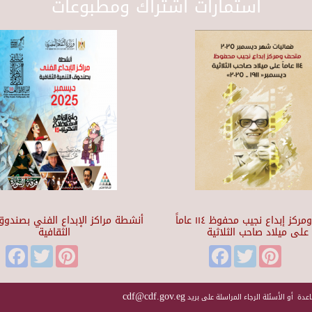
استمارات اشتراك ومطبوعات
متحف ومركز إبداع نجيب محفوظ ١١٤ عاماً
أنشطة مراكز الإبداع الفني بصندوق 
على ميلاد صاحب الثلاثية
الثقافية
Facebook
Twitter
Pinterest
Facebook
Twitter
Pinteres
cdf@cdf.gov.eg
عدة أو الأسئلة الرجاء المراسلة على بريد