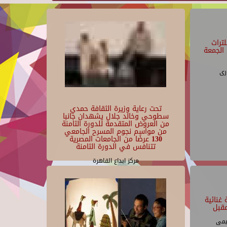
تراث
الجمعة
رى
تحت رعاية وزيرة الثقافة حمدي
سطوحي وخالد جلال يشهدان جانبا
من العروض المتقدمة للدورة الثامنة
من مواسم نجوم المسرح الجامعي
130 عرضًا من الجامعات المصرية
تتنافس في الدورة الثامنة
مركز ابداع القاهرة
غنائية
قبل
يمى