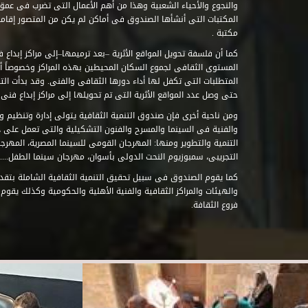
والنجوع والأحياء الشعبية وهذا من أهم الأعمال التى تضرب فى عمق 
مكتبة .
كما أن فلسفة تحويل المواقع الأثرية –بعد ترميمها–إلى مراكز إبداع 
المستوى الثقافى لجموع السكان المحيطين بهذه المراكز وخصوصاً أن
حتى وصل عدد المواقع الأثرية التى تم تحويلها إلى مراكز إبداع فنى تابعة للصند
ومن ناحية أخرى فإن صندوق التنمية الثقافية يتولى إدارة وتنظيم ود
والفنية فى السينما والمسرح والفنون التشكيلية والتى تعمل على 
التنمية والتطوير ومنها: المهرجان القومى للسينما المصرية، المهر
التجريبى، سمبوزيوم النحت الدولى بأسوان، مهرجان سينما الطفل.....
كما يقوم الصندوق فى سبيل تحقيق التنمية الثقافية الشاملة بتقدي
والهيئات والمراكز الثقافية والفنية الأهلية والحكومية وكذلك يقوم
فروع الثقافة.