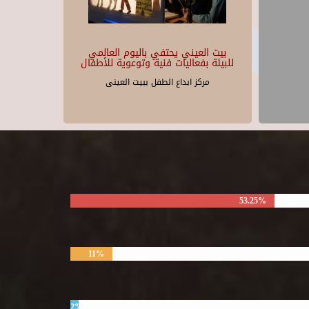
بيت العيني يحتفي باليوم العالمي
للبيئة بفعاليات فنية وتوعوية للأطفال
مركز ابداع الطفل ببيت العينى
53.25%
11%
2%