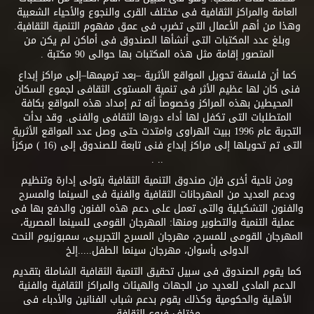
العامة والمراكز الثقافية فى مختلف القرى والنجوع والأحياء الشعبية
وهذا من أهم الأعمال التى تضرب فى عمق مفهوم التنمية الثقافية.
وبلغ عدد المكتبات التى أنشأها الصندوق فى أماكن لم يكن من
المتصور إقامة مثل هذه المكتبات بها حوالى 90 مكتبة .
كما أن فلسفة تحويل المواقع الأثرية –بعد ترميمها–إلى مراكز إبداع
فنى كان لها عظيم الأثر فى تنمية المستوى الثقافى لجموع السكان
المحيطين بهذه المراكز وخصوصاً أنه تم إمداد هذه المواقع بكافة
المتطلبات التى تكفل لها أداء دورها الثقافى والفنى. وقد بدأت
التجربة عام 1996 ببيت الهراوى وامتدت حتى وصل عدد المواقع الأثرية
التى تم تحويلها إلى مراكز إبداع فنى تابعة للصندوق إلى (16 ) مركزاً
.. .
ومن ناحية أخرى فإن صندوق التنمية الثقافية يتولى إدارة وتنظيم
ودعم العديد من المهرجانات الثقافية والفنية فى السينما والمسرح
والفنون التشكيلية والتى تعمل على دعم هذه الفنون والدفع بها فى
عملية التنمية والتطوير ومنها: المهرجان القومى للسينما المصرية،
المهرجان القومى للمسرح، مهرجان المسرح التجريبى، سمبوزيوم النحت
الدولى بأسوان، مهرجان سينما الطفل.....إلخ
كما يقوم الصندوق فى سبيل تحقيق التنمية الثقافية الشاملة بتقديم
الدعم المادى للعديد من الجهات والهيئات والمراكز الثقافية والفنية
الأهلية والحكومية وكذلك يقوم بدعم شباب الفنانين والأدباء فى
مختلف فروع الثقافة.