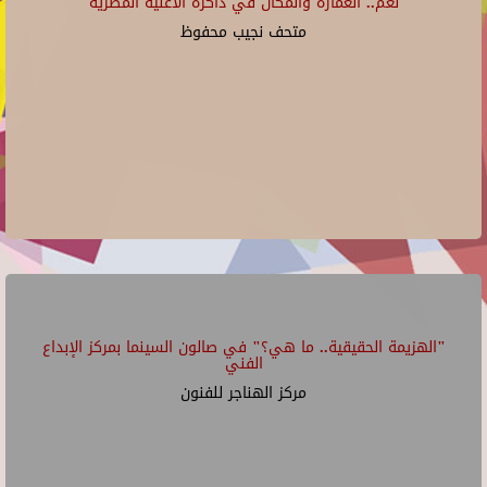
"نغم.. العمارة والمكان في ذاكرة الأغنية المصرية"
متحف نجيب محفوظ
"الهزيمة الحقيقية.. ما هي؟" في صالون السينما بمركز الإبداع
الفني
مركز الهناجر للفنون