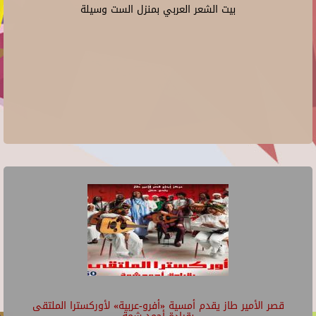
بيت الشعر العربي بمنزل الست وسيلة
قصر الأمير طاز يقدم أمسية «أفرو-عربية» لأوركسترا الملتقى