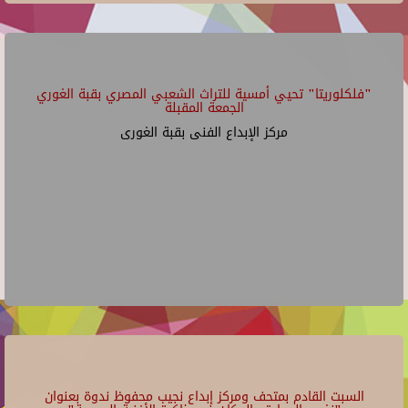
"فلكلوريتا" تحيي أمسية للتراث الشعبي المصري بقبة الغوري
الجمعة المقبلة
مركز الإبداع الفنى بقبة الغورى
السبت القادم بمتحف ومركز إبداع نجيب محفوظ ندوة بعنوان