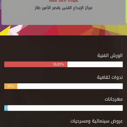
بقيادة أحمد شمة
مركز الإبداع الفنى بقصر الأمير طاز
الورش الفنية
53.25%
ندوات ثقافية
11%
مهرجانات
2%
عروض سينمائية ومسرحيات