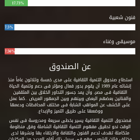
17.73%
فنون شعبية
7.5%
موسيقى وغناء
7.56%
عن الصندوق
استطاع صندوق التنمية الثقافية على مدى خمسة وثلاثون عاماً منذ
إنشائه عام 1989 أن يقوم بدور فعال ومؤثر فى دعم وتنمية الحياة
الثقافية فى مصر، وأن يمد جسور التحاور الخلاق بين المثقفين
والفنانين بعضهم البعض وبينهم وبين الجمهور العريض ..كما عمل
على الكشف عن المواهب الشابة فى مختلف المحافظات ودعمها
ووضعها على طريق التميز والإبداع.
فصندوق التنمية الثقافية يسير بخطى سريعة ومدروسة فى نفس
الوقت نحو تحقيق مفهوم التنمية الثقافية الشاملة وفق منظومة
متكاملة تهدف لدعم الفنون والثقافة والارتقاء بها ونشرها لدى
مختلف فئات الشعب. وهو فى سبيل ذلك أقام العديد من المكتبات