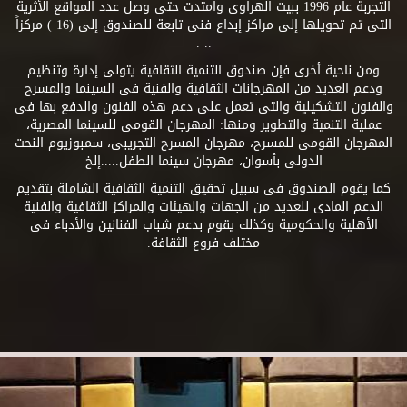
التجربة عام 1996 ببيت الهراوى وامتدت حتى وصل عدد المواقع الأثرية
التى تم تحويلها إلى مراكز إبداع فنى تابعة للصندوق إلى (16 ) مركزاً
.. .
ومن ناحية أخرى فإن صندوق التنمية الثقافية يتولى إدارة وتنظيم
ودعم العديد من المهرجانات الثقافية والفنية فى السينما والمسرح
والفنون التشكيلية والتى تعمل على دعم هذه الفنون والدفع بها فى
عملية التنمية والتطوير ومنها: المهرجان القومى للسينما المصرية،
المهرجان القومى للمسرح، مهرجان المسرح التجريبى، سمبوزيوم النحت
الدولى بأسوان، مهرجان سينما الطفل.....إلخ
كما يقوم الصندوق فى سبيل تحقيق التنمية الثقافية الشاملة بتقديم
الدعم المادى للعديد من الجهات والهيئات والمراكز الثقافية والفنية
الأهلية والحكومية وكذلك يقوم بدعم شباب الفنانين والأدباء فى
مختلف فروع الثقافة.