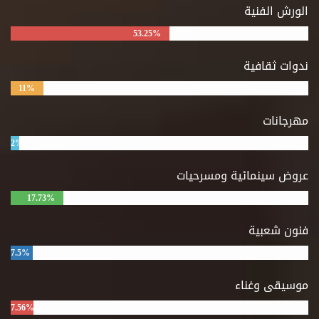
الورش الفنية
53.25%
ندوات ثقافية
11%
مهرجانات
2%
عروض سينمائية ومسرحيات
17.73%
فنون شعبية
7.5%
موسيقى وغناء
7.56%