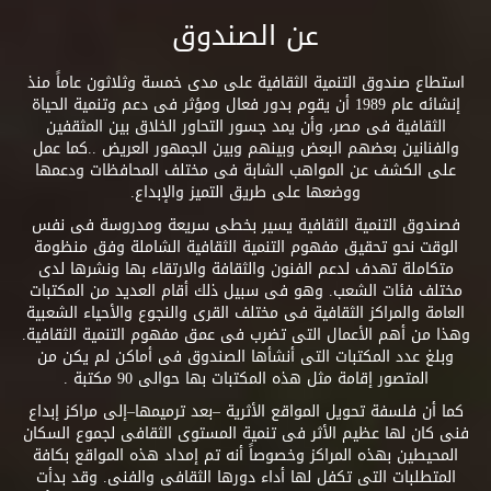
عن الصندوق
استطاع صندوق التنمية الثقافية على مدى خمسة وثلاثون عاماً منذ
إنشائه عام 1989 أن يقوم بدور فعال ومؤثر فى دعم وتنمية الحياة
الثقافية فى مصر، وأن يمد جسور التحاور الخلاق بين المثقفين
والفنانين بعضهم البعض وبينهم وبين الجمهور العريض ..كما عمل
على الكشف عن المواهب الشابة فى مختلف المحافظات ودعمها
ووضعها على طريق التميز والإبداع.
فصندوق التنمية الثقافية يسير بخطى سريعة ومدروسة فى نفس
الوقت نحو تحقيق مفهوم التنمية الثقافية الشاملة وفق منظومة
متكاملة تهدف لدعم الفنون والثقافة والارتقاء بها ونشرها لدى
مختلف فئات الشعب. وهو فى سبيل ذلك أقام العديد من المكتبات
العامة والمراكز الثقافية فى مختلف القرى والنجوع والأحياء الشعبية
وهذا من أهم الأعمال التى تضرب فى عمق مفهوم التنمية الثقافية.
وبلغ عدد المكتبات التى أنشأها الصندوق فى أماكن لم يكن من
المتصور إقامة مثل هذه المكتبات بها حوالى 90 مكتبة .
كما أن فلسفة تحويل المواقع الأثرية –بعد ترميمها–إلى مراكز إبداع
فنى كان لها عظيم الأثر فى تنمية المستوى الثقافى لجموع السكان
المحيطين بهذه المراكز وخصوصاً أنه تم إمداد هذه المواقع بكافة
المتطلبات التى تكفل لها أداء دورها الثقافى والفنى. وقد بدأت