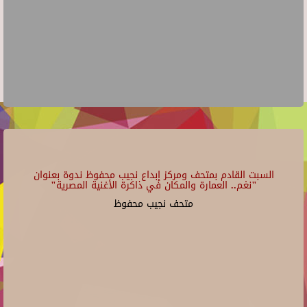
السبت القادم بمتحف ومركز إبداع نجيب محفوظ ندوة بعنوان
"نغم.. العمارة والمكان في ذاكرة الأغنية المصرية"
متحف نجيب محفوظ