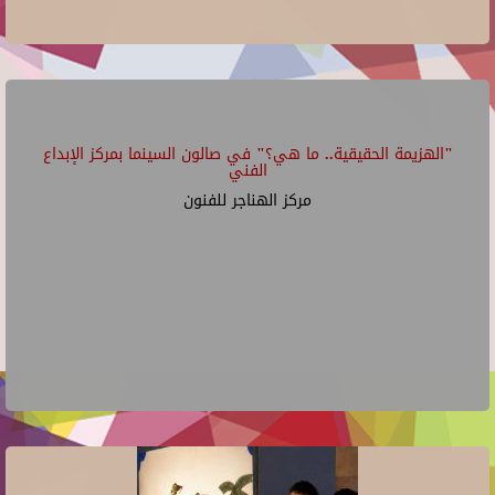
"الهزيمة الحقيقية.. ما هي؟" في صالون السينما بمركز الإبداع
الفني
مركز الهناجر للفنون