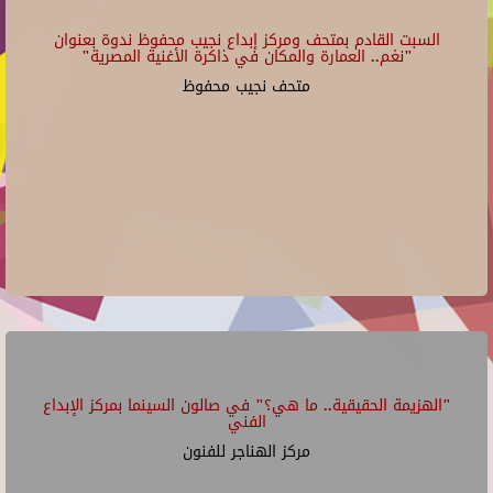
السبت القادم بمتحف ومركز إبداع نجيب محفوظ ندوة بعنوان
"نغم.. العمارة والمكان في ذاكرة الأغنية المصرية"
متحف نجيب محفوظ
"الهزيمة الحقيقية.. ما هي؟" في صالون السينما بمركز الإبداع
الفني
مركز الهناجر للفنون