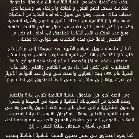
الوقت نحو تحقيق مفهوم التنمية الثقافية الشاملة وفق منظومة
متكاملة تهدف لدعم الفنون والثقافة والارتقاء بها ونشرها لدى
مختلف فئات الشعب. وهو فى سبيل ذلك أقام العديد من المكتبات
العامة والمراكز الثقافية فى مختلف القرى والنجوع والأحياء الشعبية
وهذا من أهم الأعمال التى تضرب فى عمق مفهوم التنمية الثقافية.
وبلغ عدد المكتبات التى أنشأها الصندوق فى أماكن لم يكن من
المتصور إقامة مثل هذه المكتبات بها حوالى 90 مكتبة .
كما أن فلسفة تحويل المواقع الأثرية –بعد ترميمها–إلى مراكز إبداع
فنى كان لها عظيم الأثر فى تنمية المستوى الثقافى لجموع السكان
المحيطين بهذه المراكز وخصوصاً أنه تم إمداد هذه المواقع بكافة
المتطلبات التى تكفل لها أداء دورها الثقافى والفنى. وقد بدأت
التجربة عام 1996 ببيت الهراوى وامتدت حتى وصل عدد المواقع الأثرية
التى تم تحويلها إلى مراكز إبداع فنى تابعة للصندوق إلى (16 ) مركزاً
.. .
ومن ناحية أخرى فإن صندوق التنمية الثقافية يتولى إدارة وتنظيم
ودعم العديد من المهرجانات الثقافية والفنية فى السينما والمسرح
والفنون التشكيلية والتى تعمل على دعم هذه الفنون والدفع بها فى
عملية التنمية والتطوير ومنها: المهرجان القومى للسينما المصرية،
المهرجان القومى للمسرح، مهرجان المسرح التجريبى، سمبوزيوم النحت
الدولى بأسوان، مهرجان سينما الطفل.....إلخ
كما يقوم الصندوق فى سبيل تحقيق التنمية الثقافية الشاملة بتقديم