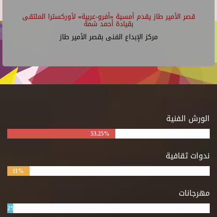
قصر الأمير طاز يقدم أمسية «أفرو-عربية» لأوركسترا الملتقى
بقيادة أحمد شمة
مركز الإبداع الفنى بقصر الأمير طاز
الورش الفنية
53.25%
ندوات ثقافية
11%
مهرجانات
2%