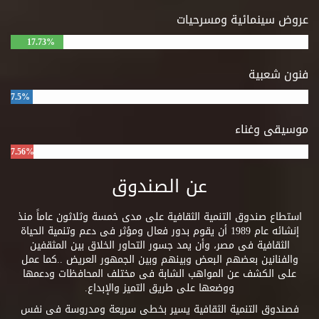
عروض سينمائية ومسرحيات
17.73%
فنون شعبية
7.5%
موسيقى وغناء
7.56%
عن الصندوق
استطاع صندوق التنمية الثقافية على مدى خمسة وثلاثون عاماً منذ
إنشائه عام 1989 أن يقوم بدور فعال ومؤثر فى دعم وتنمية الحياة
الثقافية فى مصر، وأن يمد جسور التحاور الخلاق بين المثقفين
والفنانين بعضهم البعض وبينهم وبين الجمهور العريض ..كما عمل
على الكشف عن المواهب الشابة فى مختلف المحافظات ودعمها
ووضعها على طريق التميز والإبداع.
فصندوق التنمية الثقافية يسير بخطى سريعة ومدروسة فى نفس