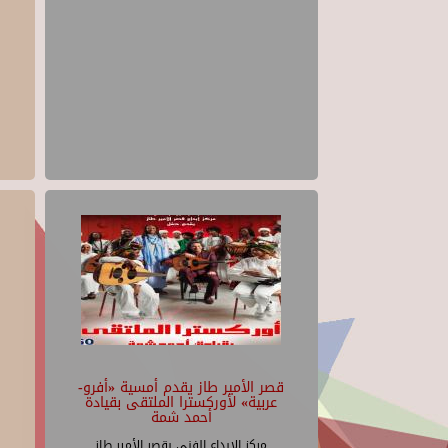
قصر الأمير طاز يقدم أمسية «أفرو-
عربية» لأوركسترا الملتقى بقيادة
أحمد شمة
مركز الإبداع الفنى بقصر الأمير طاز