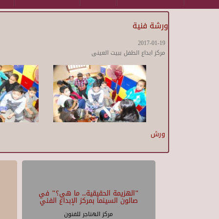
ورشة فنية
2017-01-19
مركز ابداع الطفل ببيت العينى
ورش
"الهزيمة الحقيقية.. ما هي؟" في
صالون السينما بمركز الإبداع الفني
مركز الهناجر للفنون