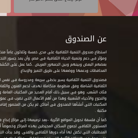
عن الصندوق
ومؤثر فى دعم وتنمية الحياة الثقافية فى مصر، وأن يمد جسور التحاو
بعضهم البعض وبينهم وبين الجمهور العريض ..كما عمل على الكش
المحافظات ودعمها ووضعها على طريق التميز والإبداع.
فصندوق التنمية الثقافية يسير بخطى سريعة ومدروسة فى نفس ال
الثقافية الشاملة وفق منظومة متكاملة تهدف لدعم الفنون والثقاف
فئات الشعب. وهو فى سبيل ذلك أقام العديد من المكتبات العامة وا
والنجوع والأحياء الشعبية وهذا من أهم الأعمال التى تضرب فى عمق 
مكتبة .
كما أن فلسفة تحويل المواقع الأثرية –بعد ترميمها–إلى مراكز إبداع 
المستوى الثقافى لجموع السكان المحيطين بهذه المراكز وخصوصاً أن