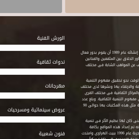
الورش الفنية
استطاع صندوق التنمية الثقافية على مدى خمسة وثلاثون عاماً منذ إنشائه عام 1989 أن يقوم بدور فعال
ر الخلاق بين المثقفين والفنانين
ندوات ثقافية
ف عن المواهب الشابة فى مختلف
وقت نحو تحقيق مفهوم التنمية
مهرجانات
ة والارتقاء بها ونشرها لدى مختلف
لمراكز الثقافية فى مختلف القرى
مفهوم التنمية الثقافية. وبلغ عدد
المكتبات التى أنشأها الصندوق فى أماكن لم يكن من المتصور إقامة مثل هذه المكتبات بها حوالى 90
عروض سينمائية ومسرحيات
فنى كان لها عظيم الأثر فى تنمية
ه تم إمداد هذه المواقع بكافة
فنون شعبية
المتطلبات التى تكفل لها أداء دورها الثقافى والفنى. وقد بدأت التجربة عام 1996 ببيت الهراوى وامتدت