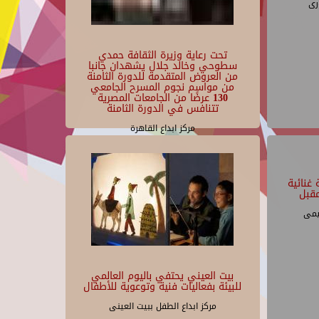
رى
تحت رعاية وزيرة الثقافة حمدي
سطوحي وخالد جلال يشهدان جانبا
من العروض المتقدمة للدورة الثامنة
من مواسم نجوم المسرح الجامعي
130 عرضًا من الجامعات المصرية
تتنافس في الدورة الثامنة
مركز ابداع القاهرة
غنائية
قبل
يمى
بيت العيني يحتفي باليوم العالمي
للبيئة بفعاليات فنية وتوعوية للأطفال
مركز ابداع الطفل ببيت العينى