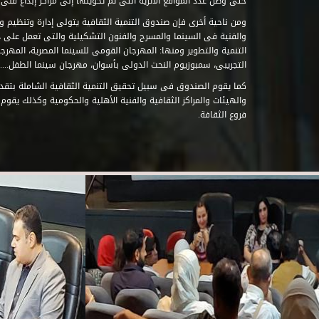
حتى وصل عدد المواقع الأثرية التى تم تحويلها إلى مراكز إبداع فنى تابعة للصند
ومن ناحية أخرى فإن صندوق التنمية الثقافية يتولى إدارة وتنظيم ود
والفنية فى السينما والمسرح والفنون التشكيلية والتى تعمل على 
التنمية والتطوير ومنها: المهرجان القومى للسينما المصرية، المهر
التجريبى، سمبوزيوم النحت الدولى بأسوان، مهرجان سينما الطفل.....
كما يقوم الصندوق فى سبيل تحقيق التنمية الثقافية الشاملة بتقدي
والهيئات والمراكز الثقافية والفنية الأهلية والحكومية وكذلك يقوم
فروع الثقافة.