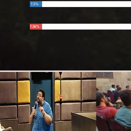
7.5%
7.56%