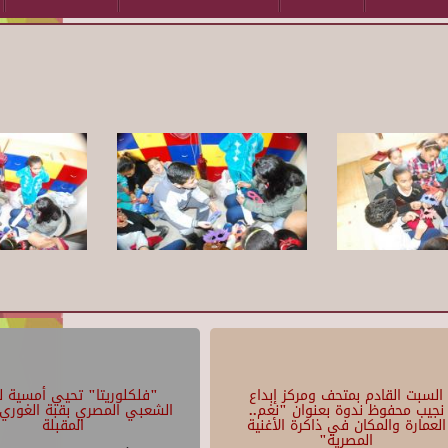
السبت القادم بمتحف ومركز إبداع
"فلكلوريتا" تحيي أمسية لل
نجيب محفوظ ندوة بعنوان "نغم..
الشعبي المصري بقبة الغوري 
العمارة والمكان في ذاكرة الأغنية
المقبلة
المصرية"