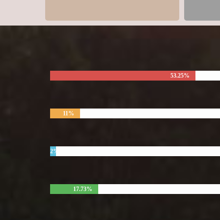
53.25%
11%
2%
17.73%