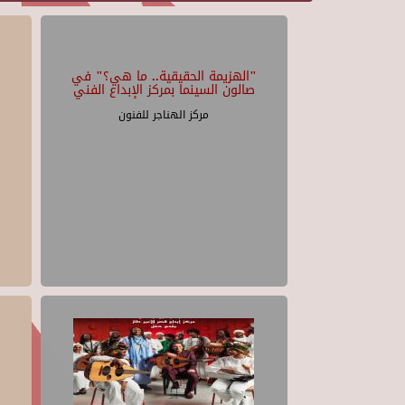
"الهزيمة الحقيقية.. ما هي؟" في
صالون السينما بمركز الإبداع الفني
مركز الهناجر للفنون