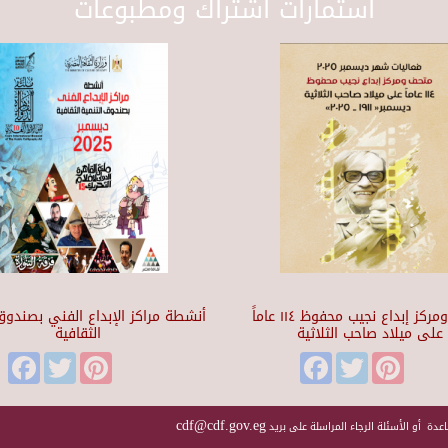
استمارات اشتراك ومطبوعات
متحف ومركز إبداع نجيب محفوظ ١١٤ عاماً
أنشطة مراكز الإبداع الفني بصندوق 
على ميلاد صاحب الثلاثية
الثقافية
Facebook
Twitter
Pinterest
Facebook
Twitter
Pinteres
cdf@cdf.gov.eg
عدة أو الأسئلة الرجاء المراسلة على بريد