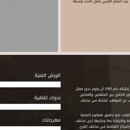
بيت الشعر العربي بمنزل الست وسيلة
الورش الفنية
استطاع صندوق التنمية الثقافية على مدى خمسة وثلاثون عاماً منذ إنشائه عام 1989 أن يقوم بدور فعال
ر الخلاق بين المثقفين والفنانين
ندوات ثقافية
ف عن المواهب الشابة فى مختلف
وقت نحو تحقيق مفهوم التنمية
مهرجانات
ة والارتقاء بها ونشرها لدى مختلف
لمراكز الثقافية فى مختلف القرى