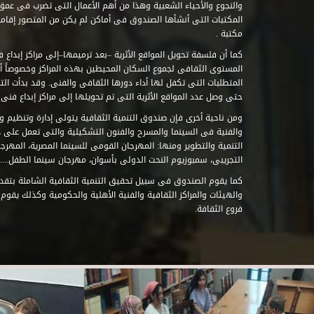
والنجوع والأحياء الشعبية وهذا من أهم الأعمال التى تضرب فى عمق 
مكتبة .
كما أن فلسفة تحويل المواقع الأثرية –بعد ترميمها–إلى مراكز إبداع 
المستوى الثقافى لجموع السكان المحيطين بهذه المراكز وخصوصاً أن
حتى وصل عدد المواقع الأثرية التى تم تحويلها إلى مراكز إبداع فنى تابعة للصند
ومن ناحية أخرى فإن صندوق التنمية الثقافية يتولى إدارة وتنظيم ود
والفنية فى السينما والمسرح والفنون التشكيلية والتى تعمل على 
التنمية والتطوير ومنها: المهرجان القومى للسينما المصرية، المهر
التجريبى، سمبوزيوم النحت الدولى بأسوان، مهرجان سينما الطفل.....
كما يقوم الصندوق فى سبيل تحقيق التنمية الثقافية الشاملة بتقدي
والهيئات والمراكز الثقافية والفنية الأهلية والحكومية وكذلك يقوم
فروع الثقافة.