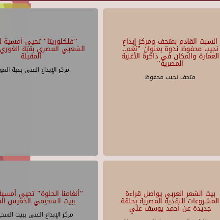
السبت القادم بمتحف ومركز إبداع
"فلكلوريتا" تحيي أمسية لل
نجيب محفوظ ندوة بعنوان "نغم..
الشعبي المصري بقبة الغوري 
العمارة والمكان في ذاكرة الأغنية
المقبلة
المصرية"
مركز الإبداع الفنى بقبة الغو
متحف نجيب محفوظ
بيت الشعر العربي يواصل قراءة
"أنغامنا الحلوة" تحيي أمسية 
المشروعات النقدية المصرية بحلقة
ببيت السحيمي الخميس الم
جديدة عن أحمد يوسف علي
مركز الإبداع الفنى ببيت السح