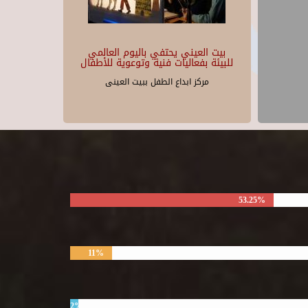
بيت العيني يحتفي باليوم العالمي
للبيئة بفعاليات فنية وتوعوية للأطفال
مركز ابداع الطفل ببيت العينى
53.25%
11%
2%