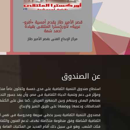
قصر الأمير طاز يقدم أمسية «أفرو-
عربية» لأوركسترا الملتقى بقيادة
أحمد شمة
مركز الإبداع الفنى بقصر الأمير طاز
عن الصندوق
ومؤثر فى دعم وتنمية الحياة الثقافية فى مصر، وأن يمد جسور التحاو
بعضهم البعض وبينهم وبين الجمهور العريض ..كما عمل على الكش
المحافظات ودعمها ووضعها على طريق التميز والإبداع.
فصندوق التنمية الثقافية يسير بخطى سريعة ومدروسة فى نفس ال
الثقافية الشاملة وفق منظومة متكاملة تهدف لدعم الفنون والثقاف
فئات الشعب. وهو فى سبيل ذلك أقام العديد من المكتبات العامة وا