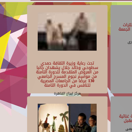
تراث
الجمعة
رى
تحت رعاية وزيرة الثقافة حمدي
سطوحي وخالد جلال يشهدان جانبا
من العروض المتقدمة للدورة الثامنة
من مواسم نجوم المسرح الجامعي
130 عرضًا من الجامعات المصرية
تتنافس في الدورة الثامنة
مركز ابداع القاهرة
غنائية
قبل
يمى