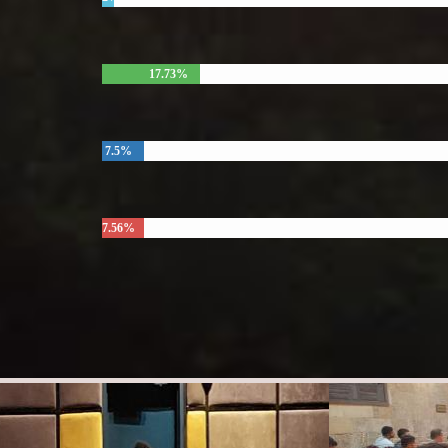
17.73%
7.5%
7.56%