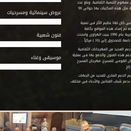
مفهوم التنمية الثقافية. وبلغ عدد
المكتبات التى أنشأها الصندوق فى أماكن لم يكن من المتصور إقامة مثل هذه المكتبات بها حوالى 90
عروض سينمائية ومسرحيات
فنى كان لها عظيم الأثر فى تنمية
ه تم إمداد هذه المواقع بكافة
فنون شعبية
المتطلبات التى تكفل لها أداء دورها الثقافى والفنى. وقد بدأت التجربة عام 1996 ببيت الهراوى وامتدت
وق إلى (16 ) مركزاً .. .
عم العديد من المهرجانات الثقافية
دعم هذه الفنون والدفع بها فى عملية
موسيقى وغناء
جان القومى للمسرح، مهرجان المسرح
إلخ
م الدعم المادى للعديد من الجهات
 بدعم شباب الفنانين والأدباء فى مختلف