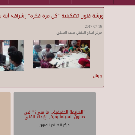
ورشة فنون تشكيلية "كل مرة فكرة" إشراف/ آية س
2017-07-16
مركز ابداع الطفل ببيت العينى
ورش
"الهزيمة الحقيقية.. ما هي؟" في
صالون السينما بمركز الإبداع الفني
مركز الهناجر للفنون