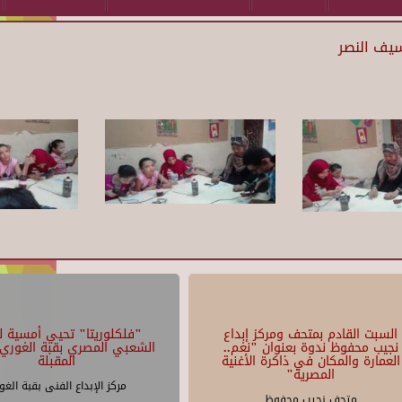
يف النصر
السبت القادم بمتحف ومركز إبداع
"فلكلوريتا" تحيي أمسية لل
نجيب محفوظ ندوة بعنوان "نغم..
الشعبي المصري بقبة الغوري 
العمارة والمكان في ذاكرة الأغنية
المقبلة
المصرية"
مركز الإبداع الفنى بقبة الغو
متحف نجيب محفوظ