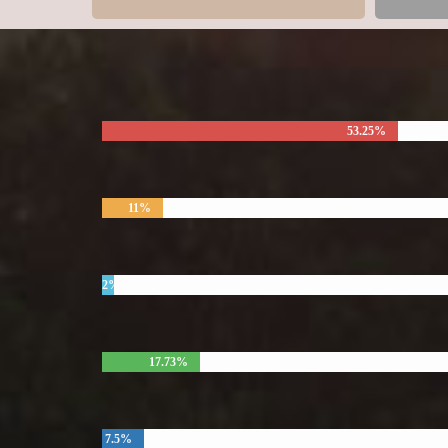
53.25%
11%
2%
17.73%
7.5%