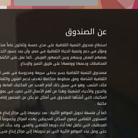
عن الصندوق
ومؤثر فى دعم وتنمية الحياة الثقافية فى مصر، وأن يمد جسور التحاو
بعضهم البعض وبينهم وبين الجمهور العريض ..كما عمل على الكش
المحافظات ودعمها ووضعها على طريق التميز والإبداع.
فصندوق التنمية الثقافية يسير بخطى سريعة ومدروسة فى نفس ال
الثقافية الشاملة وفق منظومة متكاملة تهدف لدعم الفنون والثقاف
فئات الشعب. وهو فى سبيل ذلك أقام العديد من المكتبات العامة وا
والنجوع والأحياء الشعبية وهذا من أهم الأعمال التى تضرب فى عمق 
مكتبة .
كما أن فلسفة تحويل المواقع الأثرية –بعد ترميمها–إلى مراكز إبداع 
المستوى الثقافى لجموع السكان المحيطين بهذه المراكز وخصوصاً أن
حتى وصل عدد المواقع الأثرية التى تم تحويلها إلى مراكز إبداع فنى تابعة للصند