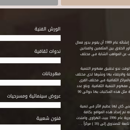
الورش الفنية
استطاع صندوق التنمية الثقافية على مدى خمسة وثلاثون عاماً منذ إنشائه عام 1989 أن يقوم بدور فعال
ر الخلاق بين المثقفين والفنانين
ندوات ثقافية
ف عن المواهب الشابة فى مختلف
وقت نحو تحقيق مفهوم التنمية
مهرجانات
ة والارتقاء بها ونشرها لدى مختلف
لمراكز الثقافية فى مختلف القرى
مفهوم التنمية الثقافية. وبلغ عدد
المكتبات التى أنشأها الصندوق فى أماكن لم يكن من المتصور إقامة مثل هذه المكتبات بها حوالى 90
عروض سينمائية ومسرحيات
فنى كان لها عظيم الأثر فى تنمية
ه تم إمداد هذه المواقع بكافة
فنون شعبية
المتطلبات التى تكفل لها أداء دورها الثقافى والفنى. وقد بدأت التجربة عام 1996 ببيت الهراوى وامتدت
وق إلى (16 ) مركزاً .. .