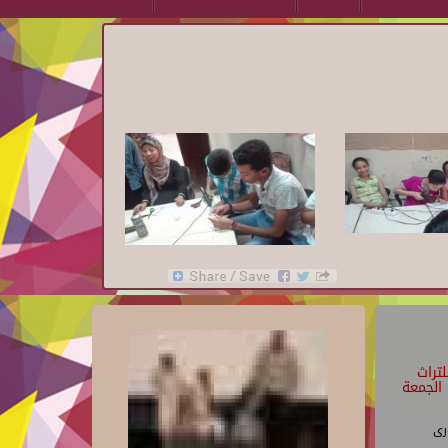
تراث
الجمعة
رى