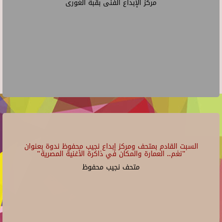
مركز الإبداع الفنى بقبة الغورى
السبت القادم بمتحف ومركز إبداع نجيب محفوظ ندوة بعنوان
"نغم.. العمارة والمكان في ذاكرة الأغنية المصرية"
متحف نجيب محفوظ