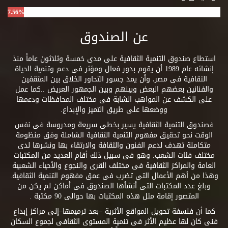
7.56%
عن الصندوق
استطاع صندوق التنمية الثقافية على مدى خمسة وثلاثون عاماً منذ
إنشائه عام 1989 أن يقوم بدور فعال ومؤثر فى دعم وتنمية الحياة
الثقافية فى مصر، وأن يمد جسور التحاور الخلاق بين المثقفين
والفنانين بعضهم البعض وبينهم وبين الجمهور العريض ..كما عمل
على الكشف عن المواهب الشابة فى مختلف المحافظات ودعمها
ووضعها على طريق التميز والإبداع.
فصندوق التنمية الثقافية يسير بخطى سريعة ومدروسة فى نفس
الوقت نحو تحقيق مفهوم التنمية الثقافية الشاملة وفق منظومة
متكاملة تهدف لدعم الفنون والثقافة والارتقاء بها ونشرها لدى
مختلف فئات الشعب. وهو فى سبيل ذلك أقام العديد من المكتبات
العامة والمراكز الثقافية فى مختلف القرى والنجوع والأحياء الشعبية
وهذا من أهم الأعمال التى تضرب فى عمق مفهوم التنمية الثقافية.
وبلغ عدد المكتبات التى أنشأها الصندوق فى أماكن لم يكن من
المتصور إقامة مثل هذه المكتبات بها حوالى 90 مكتبة .
كما أن فلسفة تحويل المواقع الأثرية –بعد ترميمها–إلى مراكز إبداع
فنى كان لها عظيم الأثر فى تنمية المستوى الثقافى لجموع السكان