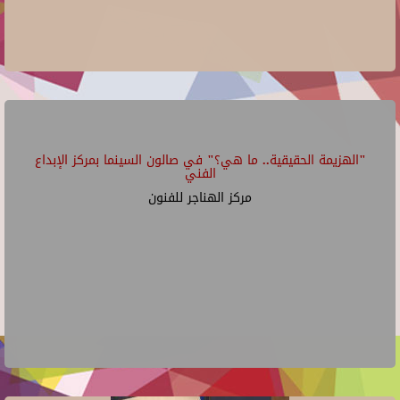
"الهزيمة الحقيقية.. ما هي؟" في صالون السينما بمركز الإبداع
الفني
مركز الهناجر للفنون