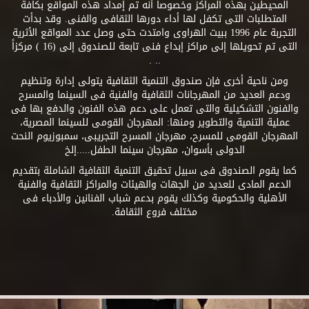
المحيطين بهذه المراكز وخصوصاً أنه تم إمداد هذه المواقع بكافة
المتطلبات التى تكفل لها أداء دورها الثقافى والفنى. وقد بدأت
التجربة عام 1996 ببيت الهراوى وامتدت حتى وصل عدد المواقع الأثرية
التى تم تحويلها إلى مراكز إبداع فنى تابعة للصندوق إلى (16 ) مركزاً
.. .
ومن ناحية أخرى فإن صندوق التنمية الثقافية يتولى إدارة وتنظيم
ودعم العديد من المهرجانات الثقافية والفنية فى السينما والمسرح
والفنون التشكيلية والتى تعمل على دعم هذه الفنون والدفع بها فى
عملية التنمية والتطوير ومنها: المهرجان القومى للسينما المصرية،
المهرجان القومى للمسرح، مهرجان المسرح التجريبى، سمبوزيوم النحت
الدولى بأسوان، مهرجان سينما الطفل.....إلخ
كما يقوم الصندوق فى سبيل تحقيق التنمية الثقافية الشاملة بتقديم
الدعم المادى للعديد من الجهات والهيئات والمراكز الثقافية والفنية
الأهلية والحكومية وكذلك يقوم بدعم شباب الفنانين والأدباء فى
مختلف فروع الثقافة.