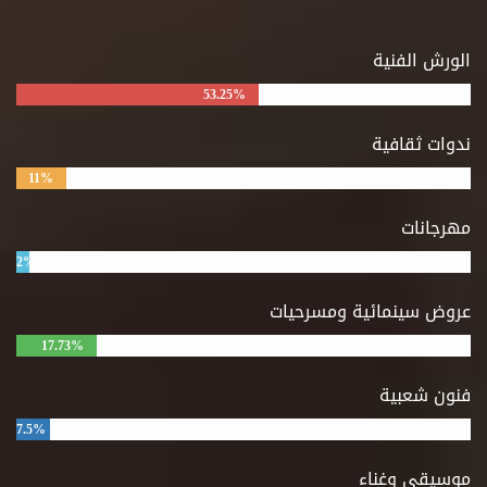
الورش الفنية
53.25%
ندوات ثقافية
11%
مهرجانات
2%
عروض سينمائية ومسرحيات
17.73%
فنون شعبية
7.5%
موسيقى وغناء